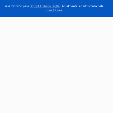
Desenvolvido pela
Droopi Agência Digital
. Atualmente, administrado pela
Times Filmes
.