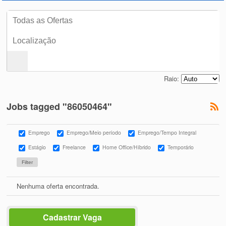
Raio:
Jobs tagged "86050464"
Emprego
Emprego/Meio período
Emprego/Tempo Integral
Estágio
Freelance
Home Office/Híbrido
Temporário
Nenhuma oferta encontrada.
Cadastrar Vaga