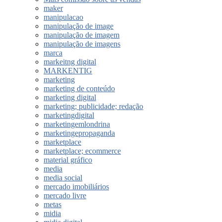
maker
manipulacao
manipulação de image
manipulação de imagem
manipulação de imagens
marca
markeitng digital
MARKENTIG
marketing
marketing de conteúdo
marketing digital
marketing; publicidade; redação
marketingdigital
marketingemlondrina
marketingepropaganda
marketplace
marketplace; ecommerce
material gráfico
media
media social
mercado imobiliários
mercado livre
metas
midia