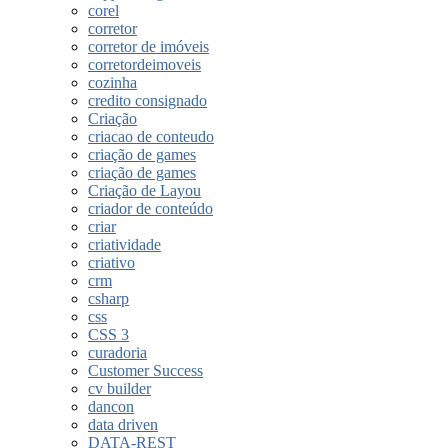
corel
corretor
corretor de imóveis
corretordeimoveis
cozinha
credito consignado
Criação
criacao de conteudo
criação de games
criação de games
Criação de Layou
criador de conteúdo
criar
criatividade
criativo
crm
csharp
css
CSS 3
curadoria
Customer Success
cv builder
dancon
data driven
DATA-REST