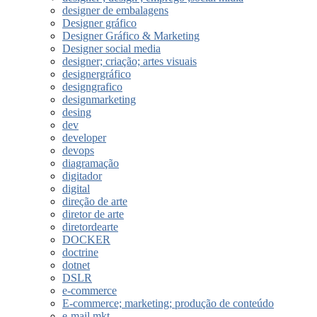
designer de embalagens
Designer gráfico
Designer Gráfico & Marketing
Designer social media
designer; criação; artes visuais
designergráfico
designgrafico
designmarketing
desing
dev
developer
devops
diagramação
digitador
digital
direção de arte
diretor de arte
diretordearte
DOCKER
doctrine
dotnet
DSLR
e-commerce
E-commerce; marketing; produção de conteúdo
e-mail mkt