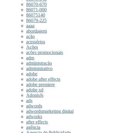
86070-670
86071-000
86075140
86079-225
aaaa
abordagem
ação
acessórios
Ações
ações promocionais
adm
administração
administrativo
adobe
adobe after effects
adobe premiere
adobe xd
AdonisJs
ads
adwords
adwordsmarketing digital
adworks
after effects
agência
Agencia de Publicidade