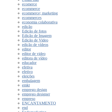
ecomerce
ecommerce
ecommerce; marketing
ecommerces
economia colaborativa
edição
Edição de fotos
Edição de Imagem
Edição de Video
edição de vídeos
editor
editor de video
editora de vídeo
educador
efetiva
efetivo
eleições
embalagem
emkt
emprego design
emprego designer
empreso
ENCANTAMENTO
end