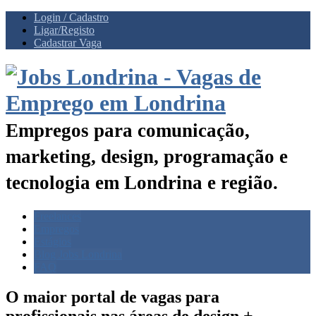
Login / Cadastro
Ligar/Registo
Cadastrar Vaga
Empregos para comunicação,
marketing, design, programação e
tecnologia em Londrina e região.
Freelances
Empregos
Estágios
Blog Jobs Londrina
FAQ
O maior portal de vagas para
profissionais nas
áreas de design +