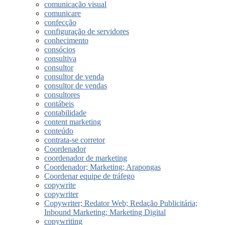
comunicação visual
comunicare
confecção
configuração de servidores
conhecimento
consócios
consultiva
consultor
consultor de venda
consultor de vendas
consultores
contábeis
contabilidade
content marketing
conteúdo
contrata-se corretor
Coordenador
coordenador de marketing
Coordenador; Marketing; Arapongas
Coordenar equipe de tráfego
copywrite
copywriter
Copywriter; Redator Web; Redação Publicitária;
Inbound Marketing; Marketing Digital
copywriting