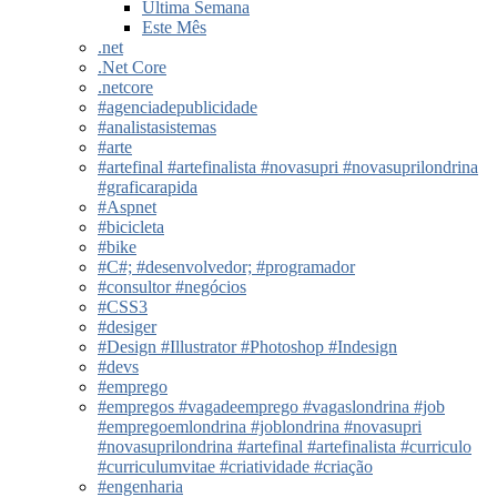
Última Semana
Este Mês
.net
.Net Core
.netcore
#agenciadepublicidade
#analistasistemas
#arte
#artefinal #artefinalista #novasupri #novasuprilondrina
#graficarapida
#Aspnet
#bicicleta
#bike
#C#; #desenvolvedor; #programador
#consultor #negócios
#CSS3
#desiger
#Design #Illustrator #Photoshop #Indesign
#devs
#emprego
#empregos #vagadeemprego #vagaslondrina #job
#empregoemlondrina #joblondrina #novasupri
#novasuprilondrina #artefinal #artefinalista #curriculo
#curriculumvitae #criatividade #criação
#engenharia