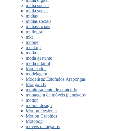
midia digital
mídia sociais
mídia social
midias
midias sociais
midiassociais
midiograf
mkt
mobile
mockup
moda
moda gestante
moda infantil
Modelador
modelagem
Modelista; Estofados;Arapongas
MongoDB
monitoramento de conteúdo
montagem de móveis planejados
motion
motion design
Motion Designer
Motion Graphics
Motoboy
moveis planejados