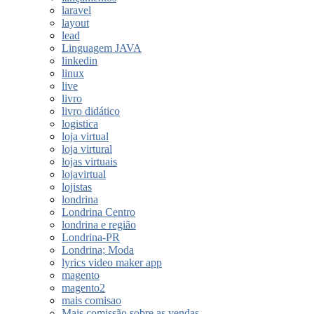
laravel
layout
lead
Linguagem JAVA
linkedin
linux
live
livro
livro didático
logistica
loja virtual
loja virtural
lojas virtuais
lojavirtual
lojistas
londrina
Londrina Centro
londrina e região
Londrina-PR
Londrina; Moda
lyrics video maker app
magento
magento2
mais comisao
Mais comissão sobre as vendas