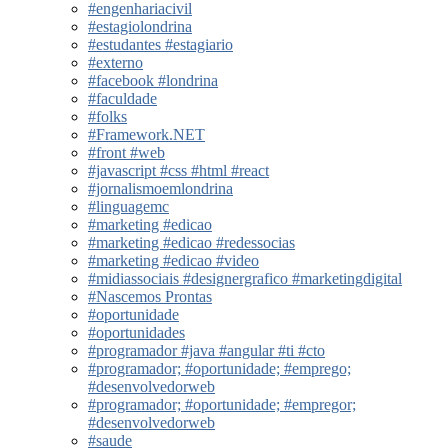
#engenhariacivil
#estagiolondrina
#estudantes #estagiario
#externo
#facebook #londrina
#faculdade
#folks
#Framework.NET
#front #web
#javascript #css #html #react
#jornalismoemlondrina
#linguagemc
#marketing #edicao
#marketing #edicao #redessocias
#marketing #edicao #video
#midiassociais #designergrafico #marketingdigital
#Nascemos Prontas
#oportunidade
#oportunidades
#programador #java #angular #ti #cto
#programador; #oportunidade; #emprego;
#desenvolvedorweb
#programador; #oportunidade; #empregor;
#desenvolvedorweb
#saude