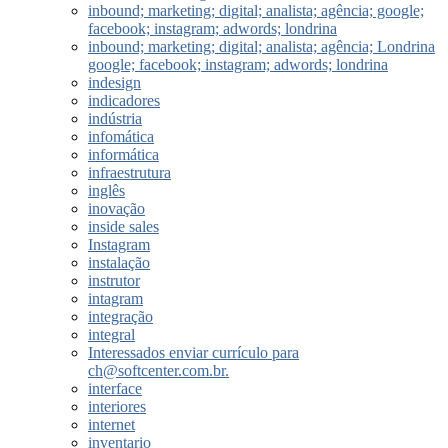
inbound; marketing; digital; analista; agência; google;
facebook; instagram; adwords; londrina
inbound; marketing; digital; analista; agência; Londrina
google; facebook; instagram; adwords; londrina
indesign
indicadores
indústria
infomática
informática
infraestrutura
inglês
inovação
inside sales
Instagram
instalação
instrutor
intagram
integração
integral
Interessados enviar currículo para
ch@softcenter.com.br.
interface
interiores
internet
inventario