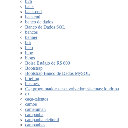
b2b
back
back-end
backend
banco de dados
Banco de Dados SQL
bancos
banner
bdr
bico
blog
blogs
Bolsa Estágio de R$ 800
Bootstrap
Bootstrap Banco de Dados MySQL
briefing
business
C#; programador; desenvolvedor; sistemas; londrina
c++
caça-talentos
cambe
cameraman
campanha
campanha eleitoral
campanhas