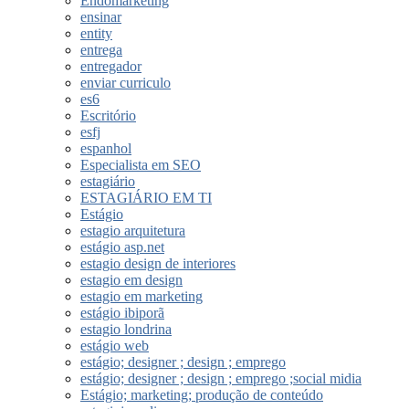
Endomarketing
ensinar
entity
entrega
entregador
enviar curriculo
es6
Escritório
esfj
espanhol
Especialista em SEO
estagiário
ESTAGIÁRIO EM TI
Estágio
estagio arquitetura
estágio asp.net
estagio design de interiores
estagio em design
estagio em marketing
estágio ibiporã
estagio londrina
estágio web
estágio; designer ; design ; emprego
estágio; designer ; design ; emprego ;social midia
Estágio; marketing; produção de conteúdo