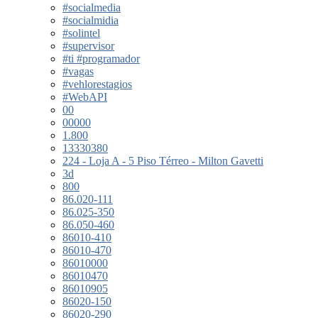
#socialmedia
#socialmidia
#solintel
#supervisor
#ti #programador
#vagas
#vehlorestagios
#WebAPI
00
00000
1.800
13330380
224 - Loja A - 5 Piso Térreo - Milton Gavetti
3d
800
86.020-111
86.025-350
86.050-460
86010-410
86010-470
86010000
86010470
86010905
86020-150
86020-290