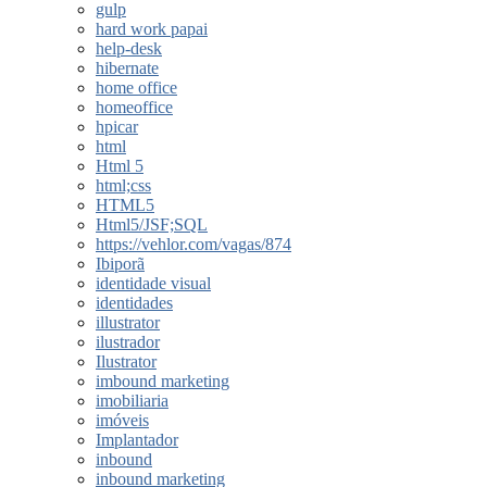
gulp
hard work papai
help-desk
hibernate
home office
homeoffice
hpicar
html
Html 5
html;css
HTML5
Html5/JSF;SQL
https://vehlor.com/vagas/874
Ibiporã
identidade visual
identidades
illustrator
ilustrador
Ilustrator
imbound marketing
imobiliaria
imóveis
Implantador
inbound
inbound marketing