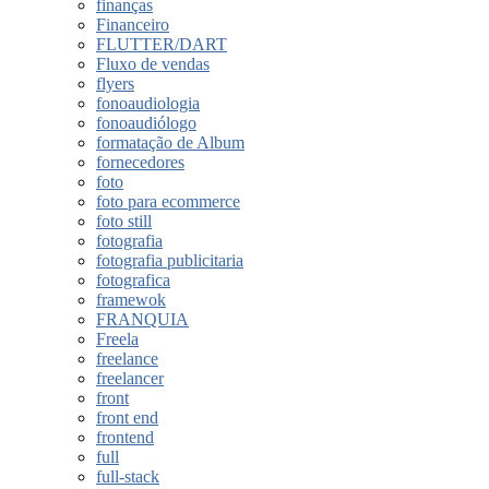
finanças
Financeiro
FLUTTER/DART
Fluxo de vendas
flyers
fonoaudiologia
fonoaudiólogo
formatação de Album
fornecedores
foto
foto para ecommerce
foto still
fotografia
fotografia publicitaria
fotografica
framewok
FRANQUIA
Freela
freelance
freelancer
front
front end
frontend
full
full-stack