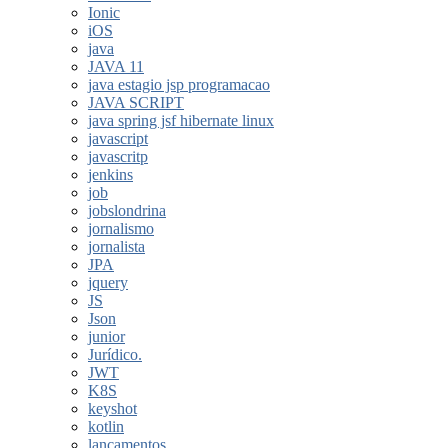
Ionic
iOS
java
JAVA 11
java estagio jsp programacao
JAVA SCRIPT
java spring jsf hibernate linux
javascript
javascritp
jenkins
job
jobslondrina
jornalismo
jornalista
JPA
jquery
JS
Json
junior
Jurídico.
JWT
K8S
keyshot
kotlin
lançamentos