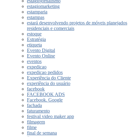
estagiojornalismo
estagiomarketing
estamparia
estampas
estará desenvolvendo projetos de móveis planejados
residenciais e comerciais
estoque
Estratégia
etiqueta
Evento Digital
Evento Online
eventos
expedicao
expedicao pedidos
Experiência do Cliente
experiência do usuário
facebook
FACEBOOK ADS
Facebook. Google
fachada
faturamento
festival video maker app
filmagem
filme
final de semana