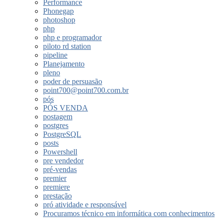
Performance
Phonegap
photoshop
php
php e programador
piloto rd station
pipeline
Planejamento
pleno
poder de persuasão
point700@point700.com.br
pós
PÓS VENDA
postagem
postgres
PostgreSQL
posts
Powershell
pre vendedor
pré-vendas
premier
premiere
prestação
pró atividade e responsável
Procuramos técnico em informática com conhecimentos