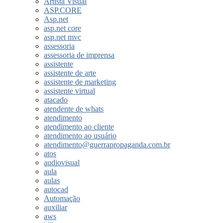
Artista Visual
ASP.CORE
Asp.net
asp.net core
asp.net mvc
assessoria
assessoria de imprensa
assistente
assistente de arte
assistente de marketing
assistente virtual
atacado
atendente de whats
atendimento
atendimento ao cliente
atendimento ao usuário
atendimento@guerrapropaganda.com.br
atos
audiovisual
aula
aulas
autocad
Automação
auxiliar
aws