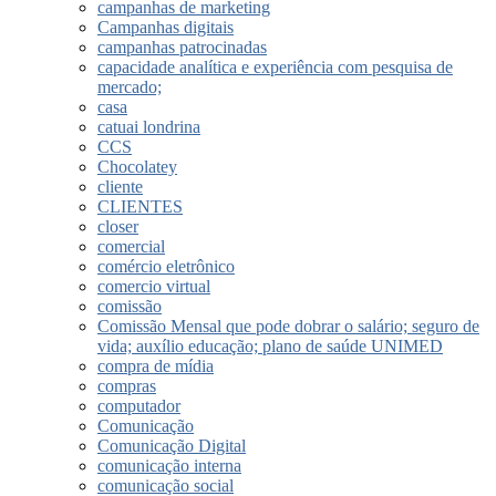
campanhas de marketing
Campanhas digitais
campanhas patrocinadas
capacidade analítica e experiência com pesquisa de
mercado;
casa
catuai londrina
CCS
Chocolatey
cliente
CLIENTES
closer
comercial
comércio eletrônico
comercio virtual
comissão
Comissão Mensal que pode dobrar o salário; seguro de
vida; auxílio educação; plano de saúde UNIMED
compra de mídia
compras
computador
Comunicação
Comunicação Digital
comunicação interna
comunicação social