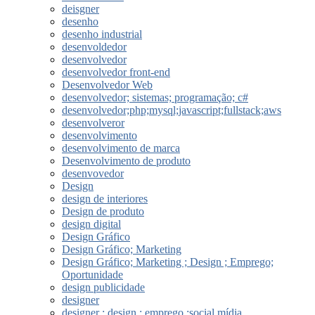
deisgner
desenho
desenho industrial
desenvoldedor
desenvolvedor
desenvolvedor front-end
Desenvolvedor Web
desenvolvedor; sistemas; programação; c#
desenvolvedor;php;mysql;javascript;fullstack;aws
desenvolveror
desenvolvimento
desenvolvimento de marca
Desenvolvimento de produto
desenvovedor
Design
design de interiores
Design de produto
design digital
Design Gráfico
Design Gráfico; Marketing
Design Gráfico; Marketing ; Design ; Emprego;
Oportunidade
design publicidade
designer
designer ; design ; emprego ;social mídia