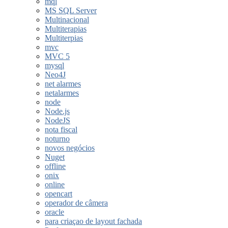
mql
MS SQL Server
Multinacional
Multiterapias
Multiterpias
mvc
MVC 5
mysql
Neo4J
net alarmes
netalarmes
node
Node.js
NodeJS
nota fiscal
noturno
novos negócios
Nuget
offline
onix
online
opencart
operador de câmera
oracle
para criaçao de layout fachada