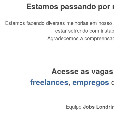
Estamos passando por 
Vagas de Emprego em Londrina e região para as áreas de comunicação,
design e programação em Londrina e região.
Estamos fazendo diversas melhorias em nosso 
estar sofrendo com instab
Agradecemos a compreensão
Acesse as vagas
Novas Ofertas
freelances
,
empregos
Analista de Automações de Processos
Equipe
Jobs Londri