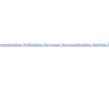
mlondrina #joblondrina #novasupri #novasuprilondrina #artefinal #arte