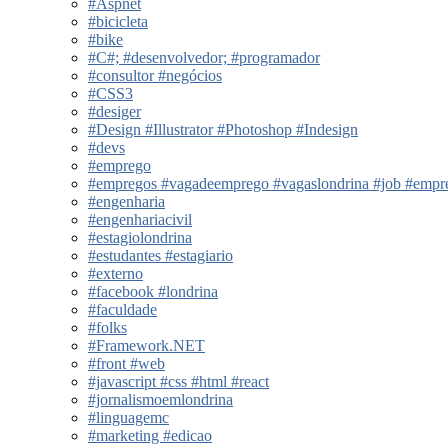
#Aspnet
#bicicleta
#bike
#C#; #desenvolvedor; #programador
#consultor #negócios
#CSS3
#desiger
#Design #Illustrator #Photoshop #Indesign
#devs
#emprego
#empregos #vagadeemprego #vagaslondrina #job #empregoe
#engenharia
#engenhariacivil
#estagiolondrina
#estudantes #estagiario
#externo
#facebook #londrina
#faculdade
#folks
#Framework.NET
#front #web
#javascript #css #html #react
#jornalismoemlondrina
#linguagemc
#marketing #edicao