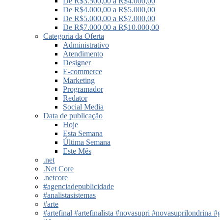
De R$3.500,00 a R$4.000,00
De R$4.000,00 a R$5.000,00
De R$5.000,00 a R$7.000,00
De R$7.000,00 a R$10.000,00
Categoria da Oferta
Administrativo
Atendimento
Designer
E-commerce
Marketing
Programador
Redator
Social Media
Data de publicação
Hoje
Esta Semana
Última Semana
Este Mês
.net
.Net Core
.netcore
#agenciadepublicidade
#analistasistemas
#arte
#artefinal #artefinalista #novasupri #novasuprilondrina #