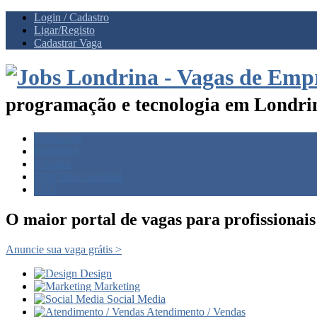
Login / Cadastro
Ligar/Registo
Cadastrar Vaga
programação e tecnologia em Londrin
Freelances
Empregos
Estágios
Blog Jobs Londrina
FAQ
O maior portal de vagas para profissionai
Anuncie sua vaga grátis >
Design
Marketing
Social Media
Atendimento / Vendas