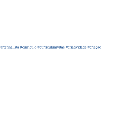
finalista #curriculo #curriculumvitae #criatividade #criação