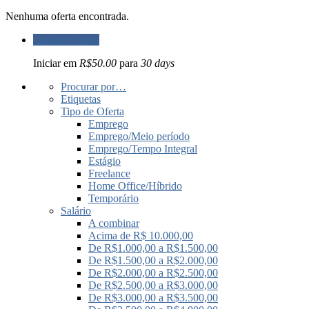
Nenhuma oferta encontrada.
Cadastrar Vaga
Iniciar em
R$50.00
para
30 days
Procurar por…
Etiquetas
Tipo de Oferta
Emprego
Emprego/Meio período
Emprego/Tempo Integral
Estágio
Freelance
Home Office/Híbrido
Temporário
Salário
A combinar
Acima de R$ 10.000,00
De R$1.000,00 a R$1.500,00
De R$1.500,00 a R$2.000,00
De R$2.000,00 a R$2.500,00
De R$2.500,00 a R$3.000,00
De R$3.000,00 a R$3.500,00