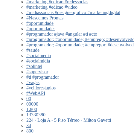
#marketing #edicao #redessocias
#marketing #edicao #video
#midiassociais #designergrafico #marketingdigital
#Nascemos Prontas
#oportunidade
#oportunidades
#programador #java #angular #ti #cto
#programador; #oportunidade; #emprego; #desenvolved
#programador; #oportunidade; #empregor; #desenvolve
#saude
#socialmedia
#socialmidia
#solintel
#supervisor
#ti #programador
#vagas
#vehlorestagios
#WebAPI
00
00000
1.800
13330380
224 - Loja A - 5 Piso Térreo - Milton Gavetti
3d
800