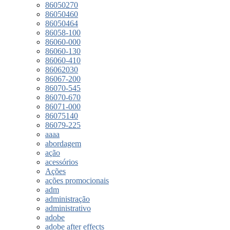
86050270
86050460
86050464
86058-100
86060-000
86060-130
86060-410
86062030
86067-200
86070-545
86070-670
86071-000
86075140
86079-225
aaaa
abordagem
ação
acessórios
Ações
ações promocionais
adm
administração
administrativo
adobe
adobe after effects