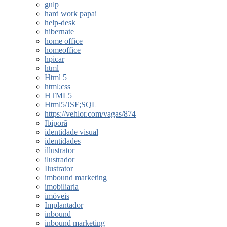
gulp
hard work papai
help-desk
hibernate
home office
homeoffice
hpicar
html
Html 5
html;css
HTML5
Html5/JSF;SQL
https://vehlor.com/vagas/874
Ibiporã
identidade visual
identidades
illustrator
ilustrador
Ilustrator
imbound marketing
imobiliaria
imóveis
Implantador
inbound
inbound marketing