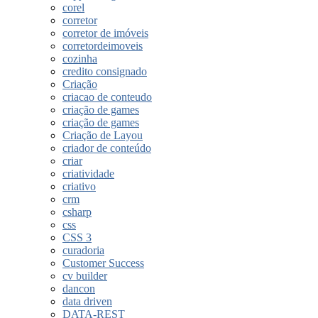
corel
corretor
corretor de imóveis
corretordeimoveis
cozinha
credito consignado
Criação
criacao de conteudo
criação de games
criação de games
Criação de Layou
criador de conteúdo
criar
criatividade
criativo
crm
csharp
css
CSS 3
curadoria
Customer Success
cv builder
dancon
data driven
DATA-REST