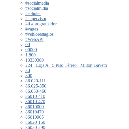
#socialmedia
#socialmidia
#solintel
#supervisor
#ti #programador
#vagas
#vehlorestagios
#WebAPI
00
00000
1.800
13330380
224 - Loja A - 5 Piso Térreo - Milton Gavetti
3d
800
86.020-111
86.025-350
86.050-460
86010-410
86010-470
86010000
86010470
86010905
86020-150
86020-290