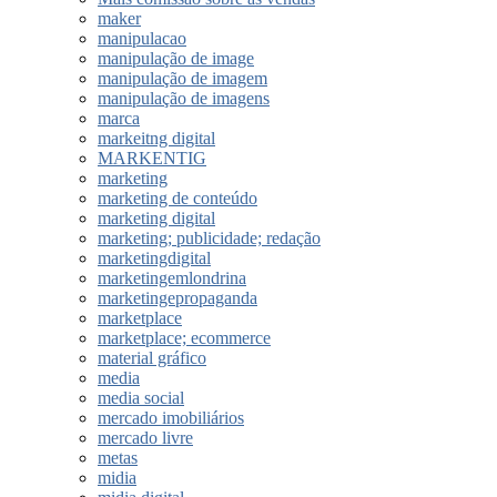
maker
manipulacao
manipulação de image
manipulação de imagem
manipulação de imagens
marca
markeitng digital
MARKENTIG
marketing
marketing de conteúdo
marketing digital
marketing; publicidade; redação
marketingdigital
marketingemlondrina
marketingepropaganda
marketplace
marketplace; ecommerce
material gráfico
media
media social
mercado imobiliários
mercado livre
metas
midia