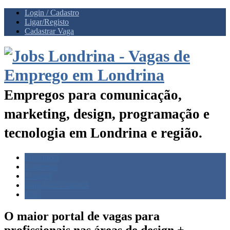
Login / Cadastro
Ligar/Registo
Cadastrar Vaga
Empregos para comunicação,
marketing, design, programação e
tecnologia em Londrina e região.
Freelances
Empregos
Estágios
Blog Jobs Londrina
FAQ
O maior portal de vagas para
profissionais nas
áreas de design +