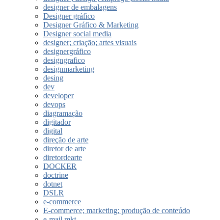
designer de embalagens
Designer gráfico
Designer Gráfico & Marketing
Designer social media
designer; criação; artes visuais
designergráfico
designgrafico
designmarketing
desing
dev
developer
devops
diagramação
digitador
digital
direção de arte
diretor de arte
diretordearte
DOCKER
doctrine
dotnet
DSLR
e-commerce
E-commerce; marketing; produção de conteúdo
e-mail mkt