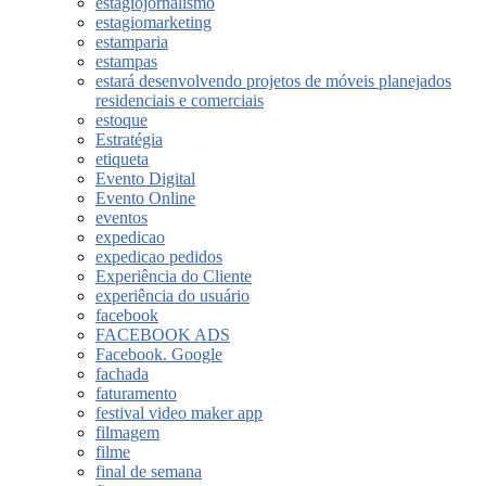
estagiojornalismo
estagiomarketing
estamparia
estampas
estará desenvolvendo projetos de móveis planejados
residenciais e comerciais
estoque
Estratégia
etiqueta
Evento Digital
Evento Online
eventos
expedicao
expedicao pedidos
Experiência do Cliente
experiência do usuário
facebook
FACEBOOK ADS
Facebook. Google
fachada
faturamento
festival video maker app
filmagem
filme
final de semana