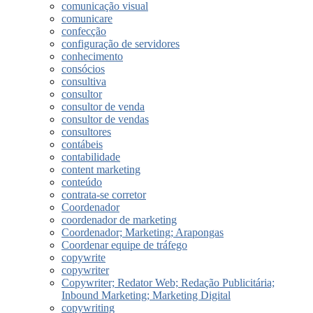
comunicação visual
comunicare
confecção
configuração de servidores
conhecimento
consócios
consultiva
consultor
consultor de venda
consultor de vendas
consultores
contábeis
contabilidade
content marketing
conteúdo
contrata-se corretor
Coordenador
coordenador de marketing
Coordenador; Marketing; Arapongas
Coordenar equipe de tráfego
copywrite
copywriter
Copywriter; Redator Web; Redação Publicitária;
Inbound Marketing; Marketing Digital
copywriting