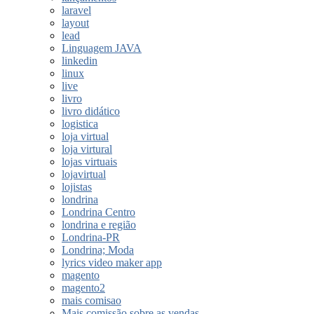
laravel
layout
lead
Linguagem JAVA
linkedin
linux
live
livro
livro didático
logistica
loja virtual
loja virtural
lojas virtuais
lojavirtual
lojistas
londrina
Londrina Centro
londrina e região
Londrina-PR
Londrina; Moda
lyrics video maker app
magento
magento2
mais comisao
Mais comissão sobre as vendas