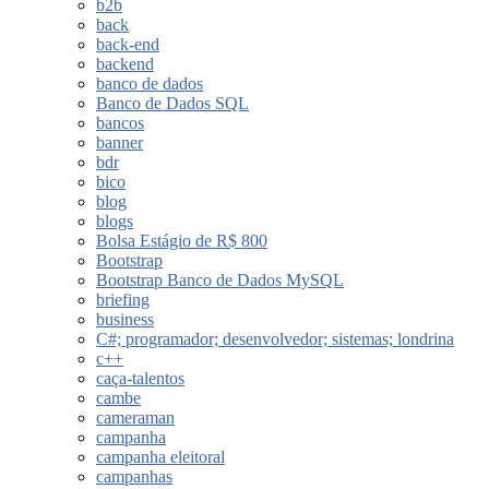
b2b
back
back-end
backend
banco de dados
Banco de Dados SQL
bancos
banner
bdr
bico
blog
blogs
Bolsa Estágio de R$ 800
Bootstrap
Bootstrap Banco de Dados MySQL
briefing
business
C#; programador; desenvolvedor; sistemas; londrina
c++
caça-talentos
cambe
cameraman
campanha
campanha eleitoral
campanhas