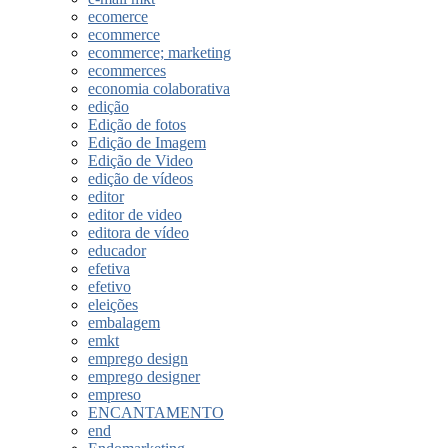
ecomerce
ecommerce
ecommerce; marketing
ecommerces
economia colaborativa
edição
Edição de fotos
Edição de Imagem
Edição de Video
edição de vídeos
editor
editor de video
editora de vídeo
educador
efetiva
efetivo
eleições
embalagem
emkt
emprego design
emprego designer
empreso
ENCANTAMENTO
end