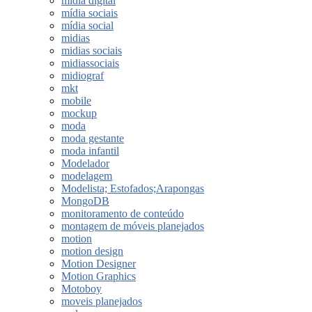
midia digital
mídia sociais
mídia social
midias
midias sociais
midiassociais
midiograf
mkt
mobile
mockup
moda
moda gestante
moda infantil
Modelador
modelagem
Modelista; Estofados;Arapongas
MongoDB
monitoramento de conteúdo
montagem de móveis planejados
motion
motion design
Motion Designer
Motion Graphics
Motoboy
moveis planejados