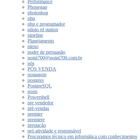
Performance
Phonegap
photoshop
php
php e programador
piloto rd station
pipeline
Planejamento
pleno
poder de persuasão
point700@point700.com.br
pós
PÓS VENDA
postagem
postgres
PostgreSQL
posts
Powershell
pre vendedor
pré-vendas
premier
premiere
prestação
pró atividade e responsável
Procuramos técnico em informática com conhecimentos