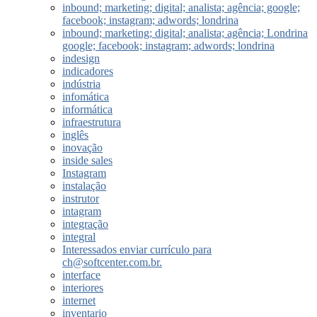
inbound; marketing; digital; analista; agência; google;
facebook; instagram; adwords; londrina
inbound; marketing; digital; analista; agência; Londrina
google; facebook; instagram; adwords; londrina
indesign
indicadores
indústria
infomática
informática
infraestrutura
inglês
inovação
inside sales
Instagram
instalação
instrutor
intagram
integração
integral
Interessados enviar currículo para
ch@softcenter.com.br.
interface
interiores
internet
inventario