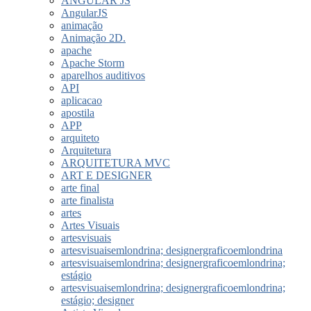
ANGULAR JS
AngularJS
animação
Animação 2D.
apache
Apache Storm
aparelhos auditivos
API
aplicacao
apostila
APP
arquiteto
Arquitetura
ARQUITETURA MVC
ART E DESIGNER
arte final
arte finalista
artes
Artes Visuais
artesvisuais
artesvisuaisemlondrina; designergraficoemlondrina
artesvisuaisemlondrina; designergraficoemlondrina;
estágio
artesvisuaisemlondrina; designergraficoemlondrina;
estágio; designer