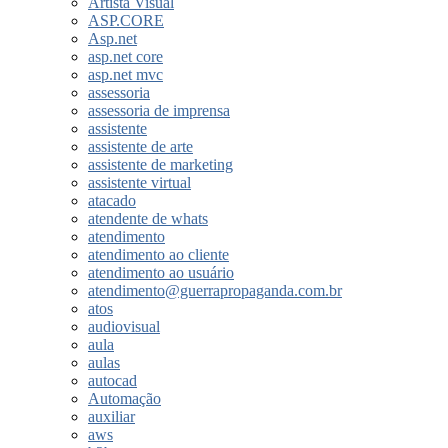
Artista Visual
ASP.CORE
Asp.net
asp.net core
asp.net mvc
assessoria
assessoria de imprensa
assistente
assistente de arte
assistente de marketing
assistente virtual
atacado
atendente de whats
atendimento
atendimento ao cliente
atendimento ao usuário
atendimento@guerrapropaganda.com.br
atos
audiovisual
aula
aulas
autocad
Automação
auxiliar
aws