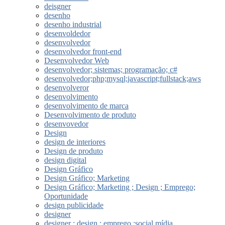
deisgner
desenho
desenho industrial
desenvoldedor
desenvolvedor
desenvolvedor front-end
Desenvolvedor Web
desenvolvedor; sistemas; programação; c#
desenvolvedor;php;mysql;javascript;fullstack;aws
desenvolveror
desenvolvimento
desenvolvimento de marca
Desenvolvimento de produto
desenvovedor
Design
design de interiores
Design de produto
design digital
Design Gráfico
Design Gráfico; Marketing
Design Gráfico; Marketing ; Design ; Emprego;
Oportunidade
design publicidade
designer
designer ; design ; emprego ;social mídia