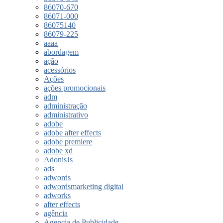
86070-670
86071-000
86075140
86079-225
aaaa
abordagem
ação
acessórios
Ações
ações promocionais
adm
administração
administrativo
adobe
adobe after effects
adobe premiere
adobe xd
AdonisJs
ads
adwords
adwordsmarketing digital
adworks
after effects
agência
Agencia de Publicidade