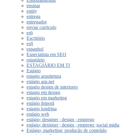
Endomarketing
ensinar
entity
entrega
entregador
enviar curriculo
es6
Escritório
esfj
espanhol
Especialista em SEO
estagiário
ESTAGIÁRIO EM TI
Estágio
estagio arquitetura
estágio asp.net
estagio design de interiores
estagio em design
estagio em marketing
estágio ibiporã
estagio londrina
estágio web
estágio; designer ; design ; emprego
estágio; designer ; design ; emprego ;social midia
Estágio; marketing; produção de conteúdo