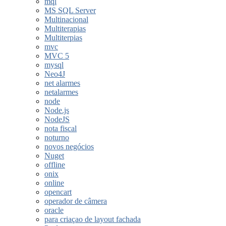
mql
MS SQL Server
Multinacional
Multiterapias
Multiterpias
mvc
MVC 5
mysql
Neo4J
net alarmes
netalarmes
node
Node.js
NodeJS
nota fiscal
noturno
novos negócios
Nuget
offline
onix
online
opencart
operador de câmera
oracle
para criaçao de layout fachada