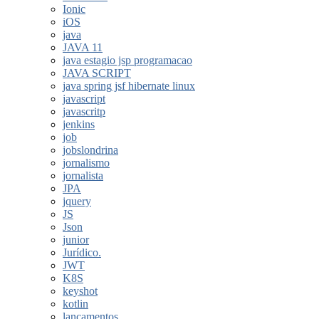
Ionic
iOS
java
JAVA 11
java estagio jsp programacao
JAVA SCRIPT
java spring jsf hibernate linux
javascript
javascritp
jenkins
job
jobslondrina
jornalismo
jornalista
JPA
jquery
JS
Json
junior
Jurídico.
JWT
K8S
keyshot
kotlin
lançamentos