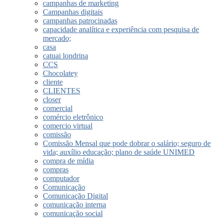
campanhas de marketing
Campanhas digitais
campanhas patrocinadas
capacidade analítica e experiência com pesquisa de
mercado;
casa
catuai londrina
CCS
Chocolatey
cliente
CLIENTES
closer
comercial
comércio eletrônico
comercio virtual
comissão
Comissão Mensal que pode dobrar o salário; seguro de
vida; auxílio educação; plano de saúde UNIMED
compra de mídia
compras
computador
Comunicação
Comunicação Digital
comunicação interna
comunicação social