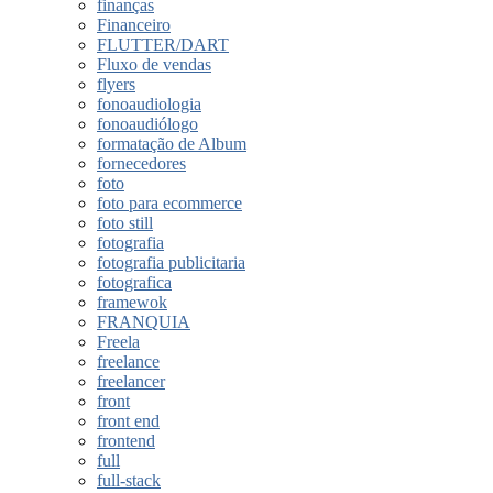
finanças
Financeiro
FLUTTER/DART
Fluxo de vendas
flyers
fonoaudiologia
fonoaudiólogo
formatação de Album
fornecedores
foto
foto para ecommerce
foto still
fotografia
fotografia publicitaria
fotografica
framewok
FRANQUIA
Freela
freelance
freelancer
front
front end
frontend
full
full-stack