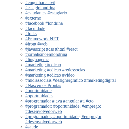
#engenhariacivil
#estagiolondrina
#estudantes #estagiario
#externo
#facebook #londrina
#faculdade
#folks
#Framework.NET
#front #web
#javascript #css #html #react
#jornalismoemlondrina
#linguagemc
#marketing #edicao
#marketing #edicao #redessocias
#marketing #edicao #video
#midiassociais #designergrafico #marketingdigital
#Nascemos Prontas
#oportunidade
#oportunidades
#programador #java #angular #ti #cto
#programador; #oportunidade; #emprego;
#desenvolvedorweb
#programador; #oportunidade; #empregor;
#desenvolvedorweb
#saude