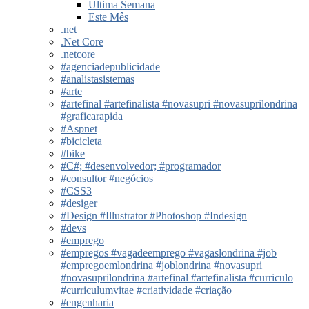
Última Semana
Este Mês
.net
.Net Core
.netcore
#agenciadepublicidade
#analistasistemas
#arte
#artefinal #artefinalista #novasupri #novasuprilondrina
#graficarapida
#Aspnet
#bicicleta
#bike
#C#; #desenvolvedor; #programador
#consultor #negócios
#CSS3
#desiger
#Design #Illustrator #Photoshop #Indesign
#devs
#emprego
#empregos #vagadeemprego #vagaslondrina #job
#empregoemlondrina #joblondrina #novasupri
#novasuprilondrina #artefinal #artefinalista #curriculo
#curriculumvitae #criatividade #criação
#engenharia