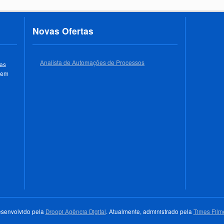
Novas Ofertas
Analista de Automações de Processos
 as
 em
senvolvido pela
Droopi Agência Digital
. Atualmente, administrado pela
Times Film