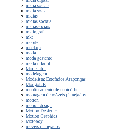
midia digital
mídia sociais
mídia social
midias
midias sociais
midiassociais
midiograf
mkt
mobile
mockup
moda
moda gestante
moda infantil
Modelador
modelagem
Modelista; Estofados;Arapongas
MongoDB
monitoramento de conteúdo
montagem de móveis planejados
motion
motion design
Motion Designer
Motion Graphics
Motoboy
moveis planejados