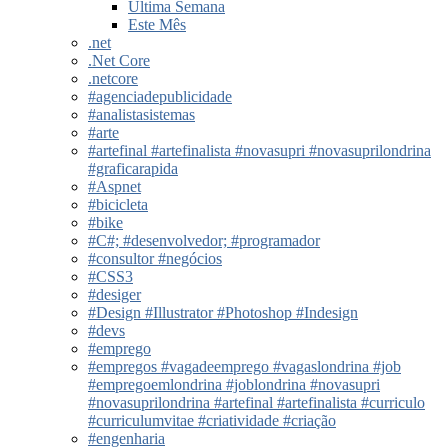
Última Semana
Este Mês
.net
.Net Core
.netcore
#agenciadepublicidade
#analistasistemas
#arte
#artefinal #artefinalista #novasupri #novasuprilondrina
#graficarapida
#Aspnet
#bicicleta
#bike
#C#; #desenvolvedor; #programador
#consultor #negócios
#CSS3
#desiger
#Design #Illustrator #Photoshop #Indesign
#devs
#emprego
#empregos #vagadeemprego #vagaslondrina #job
#empregoemlondrina #joblondrina #novasupri
#novasuprilondrina #artefinal #artefinalista #curriculo
#curriculumvitae #criatividade #criação
#engenharia