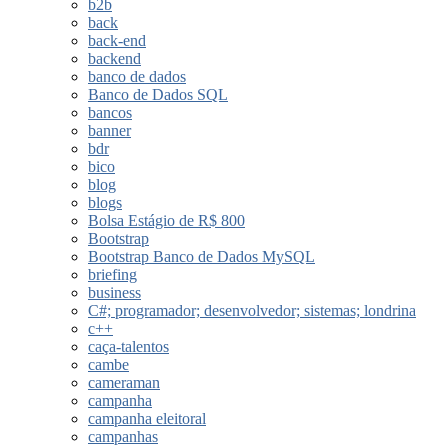
b2b
back
back-end
backend
banco de dados
Banco de Dados SQL
bancos
banner
bdr
bico
blog
blogs
Bolsa Estágio de R$ 800
Bootstrap
Bootstrap Banco de Dados MySQL
briefing
business
C#; programador; desenvolvedor; sistemas; londrina
c++
caça-talentos
cambe
cameraman
campanha
campanha eleitoral
campanhas