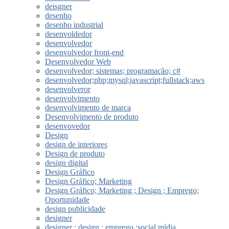
deisgner
desenho
desenho industrial
desenvoldedor
desenvolvedor
desenvolvedor front-end
Desenvolvedor Web
desenvolvedor; sistemas; programação; c#
desenvolvedor;php;mysql;javascript;fullstack;aws
desenvolveror
desenvolvimento
desenvolvimento de marca
Desenvolvimento de produto
desenvovedor
Design
design de interiores
Design de produto
design digital
Design Gráfico
Design Gráfico; Marketing
Design Gráfico; Marketing ; Design ; Emprego;
Oportunidade
design publicidade
designer
designer ; design ; emprego ;social mídia