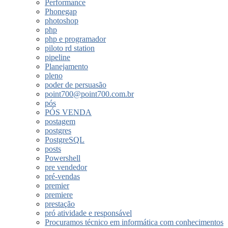
Performance
Phonegap
photoshop
php
php e programador
piloto rd station
pipeline
Planejamento
pleno
poder de persuasão
point700@point700.com.br
pós
PÓS VENDA
postagem
postgres
PostgreSQL
posts
Powershell
pre vendedor
pré-vendas
premier
premiere
prestação
pró atividade e responsável
Procuramos técnico em informática com conhecimentos