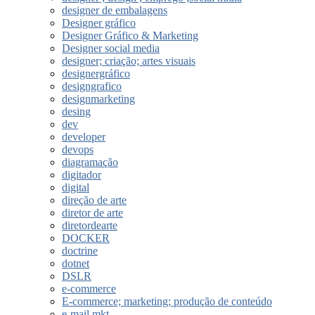
designer de embalagens
Designer gráfico
Designer Gráfico & Marketing
Designer social media
designer; criação; artes visuais
designergráfico
designgrafico
designmarketing
desing
dev
developer
devops
diagramação
digitador
digital
direção de arte
diretor de arte
diretordearte
DOCKER
doctrine
dotnet
DSLR
e-commerce
E-commerce; marketing; produção de conteúdo
e-mail mkt