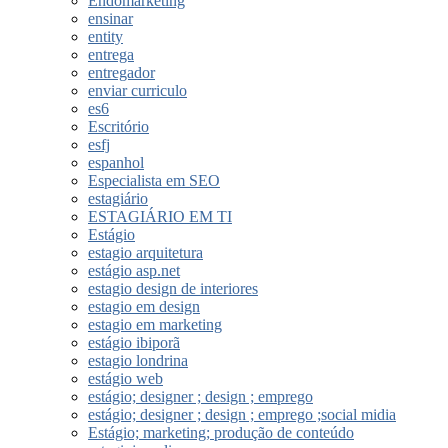
Endomarketing
ensinar
entity
entrega
entregador
enviar curriculo
es6
Escritório
esfj
espanhol
Especialista em SEO
estagiário
ESTAGIÁRIO EM TI
Estágio
estagio arquitetura
estágio asp.net
estagio design de interiores
estagio em design
estagio em marketing
estágio ibiporã
estagio londrina
estágio web
estágio; designer ; design ; emprego
estágio; designer ; design ; emprego ;social midia
Estágio; marketing; produção de conteúdo