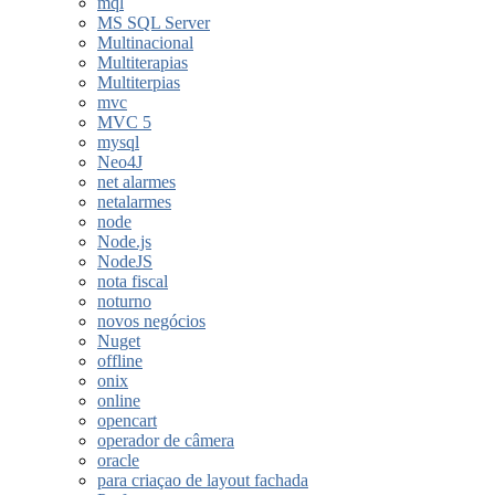
mql
MS SQL Server
Multinacional
Multiterapias
Multiterpias
mvc
MVC 5
mysql
Neo4J
net alarmes
netalarmes
node
Node.js
NodeJS
nota fiscal
noturno
novos negócios
Nuget
offline
onix
online
opencart
operador de câmera
oracle
para criaçao de layout fachada