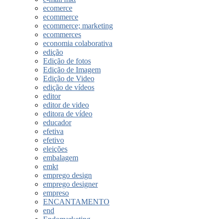
ecomerce
ecommerce
ecommerce; marketing
ecommerces
economia colaborativa
edição
Edição de fotos
Edição de Imagem
Edição de Video
edição de vídeos
editor
editor de video
editora de vídeo
educador
efetiva
efetivo
eleições
embalagem
emkt
emprego design
emprego designer
empreso
ENCANTAMENTO
end