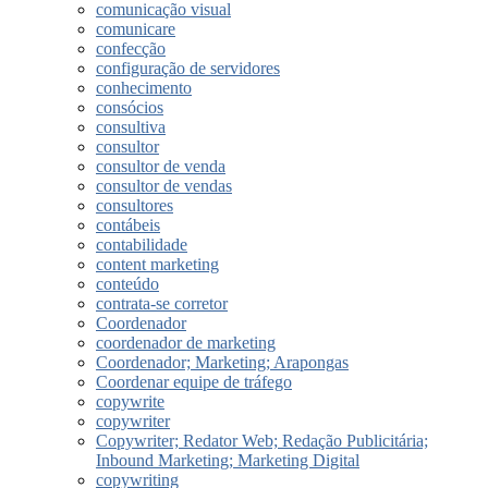
comunicação visual
comunicare
confecção
configuração de servidores
conhecimento
consócios
consultiva
consultor
consultor de venda
consultor de vendas
consultores
contábeis
contabilidade
content marketing
conteúdo
contrata-se corretor
Coordenador
coordenador de marketing
Coordenador; Marketing; Arapongas
Coordenar equipe de tráfego
copywrite
copywriter
Copywriter; Redator Web; Redação Publicitária;
Inbound Marketing; Marketing Digital
copywriting