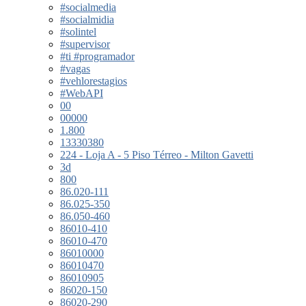
#socialmedia
#socialmidia
#solintel
#supervisor
#ti #programador
#vagas
#vehlorestagios
#WebAPI
00
00000
1.800
13330380
224 - Loja A - 5 Piso Térreo - Milton Gavetti
3d
800
86.020-111
86.025-350
86.050-460
86010-410
86010-470
86010000
86010470
86010905
86020-150
86020-290