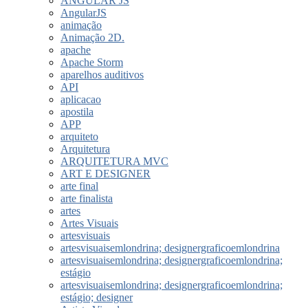
ANGULAR JS
AngularJS
animação
Animação 2D.
apache
Apache Storm
aparelhos auditivos
API
aplicacao
apostila
APP
arquiteto
Arquitetura
ARQUITETURA MVC
ART E DESIGNER
arte final
arte finalista
artes
Artes Visuais
artesvisuais
artesvisuaisemlondrina; designergraficoemlondrina
artesvisuaisemlondrina; designergraficoemlondrina;
estágio
artesvisuaisemlondrina; designergraficoemlondrina;
estágio; designer