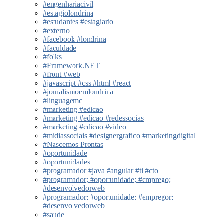
#engenhariacivil
#estagiolondrina
#estudantes #estagiario
#externo
#facebook #londrina
#faculdade
#folks
#Framework.NET
#front #web
#javascript #css #html #react
#jornalismoemlondrina
#linguagemc
#marketing #edicao
#marketing #edicao #redessocias
#marketing #edicao #video
#midiassociais #designergrafico #marketingdigital
#Nascemos Prontas
#oportunidade
#oportunidades
#programador #java #angular #ti #cto
#programador; #oportunidade; #emprego;
#desenvolvedorweb
#programador; #oportunidade; #empregor;
#desenvolvedorweb
#saude