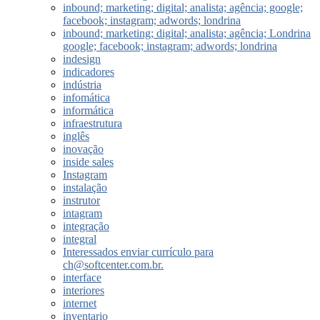
inbound; marketing; digital; analista; agência; google;
facebook; instagram; adwords; londrina
inbound; marketing; digital; analista; agência; Londrina
google; facebook; instagram; adwords; londrina
indesign
indicadores
indústria
infomática
informática
infraestrutura
inglês
inovação
inside sales
Instagram
instalação
instrutor
intagram
integração
integral
Interessados enviar currículo para
ch@softcenter.com.br.
interface
interiores
internet
inventario