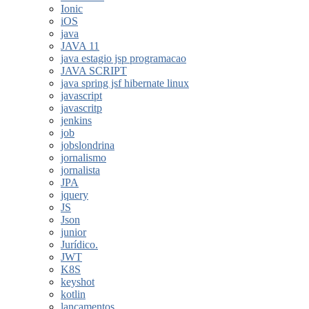
Ionic
iOS
java
JAVA 11
java estagio jsp programacao
JAVA SCRIPT
java spring jsf hibernate linux
javascript
javascritp
jenkins
job
jobslondrina
jornalismo
jornalista
JPA
jquery
JS
Json
junior
Jurídico.
JWT
K8S
keyshot
kotlin
lançamentos