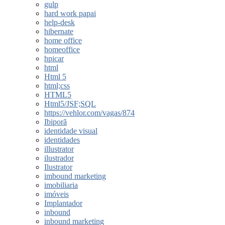
gulp
hard work papai
help-desk
hibernate
home office
homeoffice
hpicar
html
Html 5
html;css
HTML5
Html5/JSF;SQL
https://vehlor.com/vagas/874
Ibiporã
identidade visual
identidades
illustrator
ilustrador
Ilustrator
imbound marketing
imobiliaria
imóveis
Implantador
inbound
inbound marketing