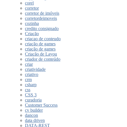
corel
corretor
corretor de imóveis
corretordeimoveis
cozinha
credito consignado
Criação
criacao de conteudo
criação de games
criação de games
Criação de Layou
criador de conteúdo
criar
criatividade
criativo
crm
csharp
css
CSS 3
curadoria
Customer Success
cv builder
dancon
data driven
DATA-REST