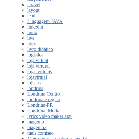
laravel
layout
lead
Linguagem JAVA
linkedin
linux
live
livro
livro didático
logistica
loja virtual
loja virtural
lojas virtuais
lojavirtual
lojistas
londrina
Londrina Centro
londrina e região
Londrina-PR
Londrina; Moda
lyrics video maker app
magento
magento2
mais comisao
Mais comissão sobre as vendas