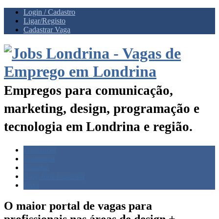
Login / Cadastro
Ligar/Registo
Cadastrar Vaga
Empregos para comunicação,
marketing, design, programação e
tecnologia em Londrina e região.
Freelances
Empregos
Estágios
Blog Jobs Londrina
FAQ
O maior portal de vagas para
profissionais nas
áreas de design +