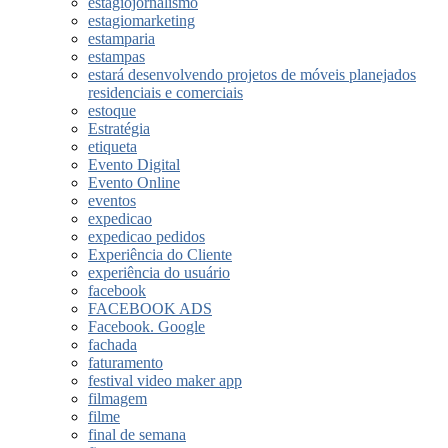
estagiojornalismo
estagiomarketing
estamparia
estampas
estará desenvolvendo projetos de móveis planejados
residenciais e comerciais
estoque
Estratégia
etiqueta
Evento Digital
Evento Online
eventos
expedicao
expedicao pedidos
Experiência do Cliente
experiência do usuário
facebook
FACEBOOK ADS
Facebook. Google
fachada
faturamento
festival video maker app
filmagem
filme
final de semana