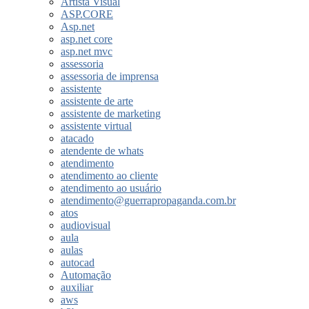
Artista Visual
ASP.CORE
Asp.net
asp.net core
asp.net mvc
assessoria
assessoria de imprensa
assistente
assistente de arte
assistente de marketing
assistente virtual
atacado
atendente de whats
atendimento
atendimento ao cliente
atendimento ao usuário
atendimento@guerrapropaganda.com.br
atos
audiovisual
aula
aulas
autocad
Automação
auxiliar
aws