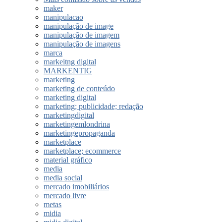
maker
manipulacao
manipulação de image
manipulação de imagem
manipulação de imagens
marca
markeitng digital
MARKENTIG
marketing
marketing de conteúdo
marketing digital
marketing; publicidade; redação
marketingdigital
marketingemlondrina
marketingepropaganda
marketplace
marketplace; ecommerce
material gráfico
media
media social
mercado imobiliários
mercado livre
metas
midia