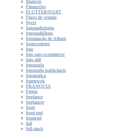
finanças
Financeiro
FLUTTER/DART
Fluxo de vendas
flyers
fonoaudiologia
fonoaudiólogo
formatação de Album
fornecedores
foto
foto para ecommerce
foto still
fotografia
fotografia publicitaria
fotografica
framewok
FRANQUIA
Freela
freelance
freelancer
front
front end
frontend
full
full-stack