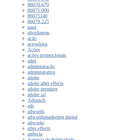
86070-670
86071-000
86075140
86079-225
aaaa
abordagem
ação
acessórios
Ações
ações promocionais
adm
administração
administrativo
adobe
adobe after effects
adobe premiere
adobe xd
AdonisJs
ads
adwords
adwordsmarketing digital
adworks
after effects
agência
Agencia de Publicidade