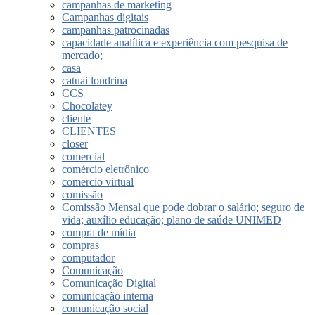
campanhas de marketing
Campanhas digitais
campanhas patrocinadas
capacidade analítica e experiência com pesquisa de
mercado;
casa
catuai londrina
CCS
Chocolatey
cliente
CLIENTES
closer
comercial
comércio eletrônico
comercio virtual
comissão
Comissão Mensal que pode dobrar o salário; seguro de
vida; auxílio educação; plano de saúde UNIMED
compra de mídia
compras
computador
Comunicação
Comunicação Digital
comunicação interna
comunicação social