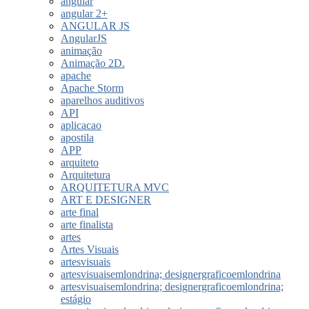
angular
angular 2+
ANGULAR JS
AngularJS
animação
Animação 2D.
apache
Apache Storm
aparelhos auditivos
API
aplicacao
apostila
APP
arquiteto
Arquitetura
ARQUITETURA MVC
ART E DESIGNER
arte final
arte finalista
artes
Artes Visuais
artesvisuais
artesvisuaisemlondrina; designergraficoemlondrina
artesvisuaisemlondrina; designergraficoemlondrina;
estágio