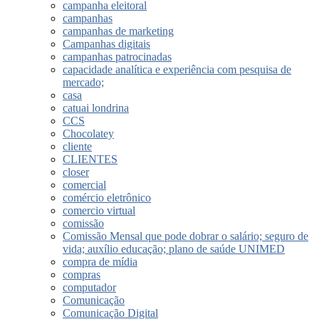
campanha eleitoral
campanhas
campanhas de marketing
Campanhas digitais
campanhas patrocinadas
capacidade analítica e experiência com pesquisa de
mercado;
casa
catuai londrina
CCS
Chocolatey
cliente
CLIENTES
closer
comercial
comércio eletrônico
comercio virtual
comissão
Comissão Mensal que pode dobrar o salário; seguro de
vida; auxílio educação; plano de saúde UNIMED
compra de mídia
compras
computador
Comunicação
Comunicação Digital