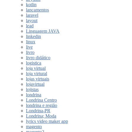
kotlin
lançamentos
laravel
layout
lead
Linguagem JAVA
linkedin
linux
live
livro
livro didático
logistica
loja virtual
loja virtural
lojas virtuais
lojavirtual
lojistas
londrina
Londrina Centro
londrina e região
Londrina-PR
Londrina; Moda
lyrics video maker app
magento
magento2