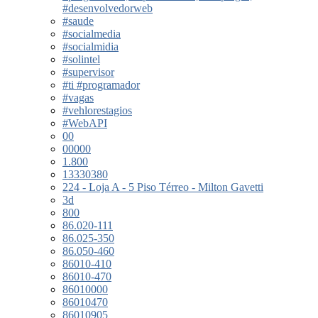
#desenvolvedorweb
#saude
#socialmedia
#socialmidia
#solintel
#supervisor
#ti #programador
#vagas
#vehlorestagios
#WebAPI
00
00000
1.800
13330380
224 - Loja A - 5 Piso Térreo - Milton Gavetti
3d
800
86.020-111
86.025-350
86.050-460
86010-410
86010-470
86010000
86010470
86010905