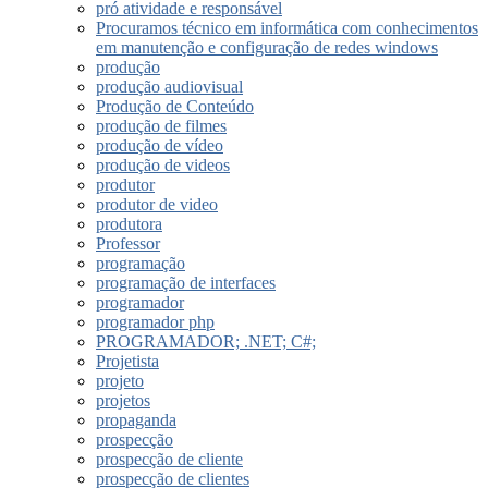
pró atividade e responsável
Procuramos técnico em informática com conhecimentos
em manutenção e configuração de redes windows
produção
produção audiovisual
Produção de Conteúdo
produção de filmes
produção de vídeo
produção de videos
produtor
produtor de video
produtora
Professor
programação
programação de interfaces
programador
programador php
PROGRAMADOR; .NET; C#;
Projetista
projeto
projetos
propaganda
prospecção
prospecção de cliente
prospecção de clientes