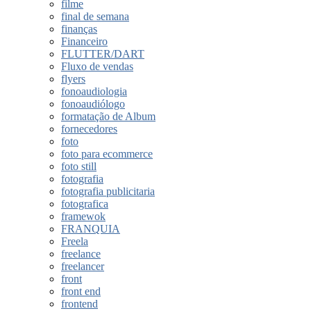
filme
final de semana
finanças
Financeiro
FLUTTER/DART
Fluxo de vendas
flyers
fonoaudiologia
fonoaudiólogo
formatação de Album
fornecedores
foto
foto para ecommerce
foto still
fotografia
fotografia publicitaria
fotografica
framewok
FRANQUIA
Freela
freelance
freelancer
front
front end
frontend