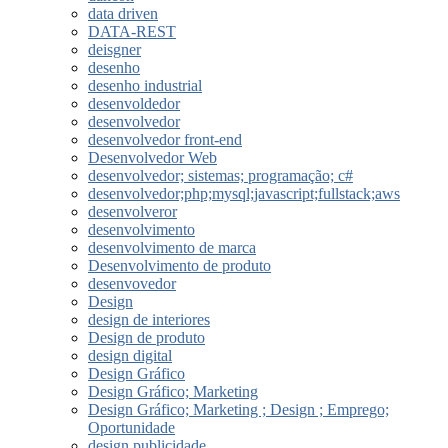
data driven
DATA-REST
deisgner
desenho
desenho industrial
desenvoldedor
desenvolvedor
desenvolvedor front-end
Desenvolvedor Web
desenvolvedor; sistemas; programação; c#
desenvolvedor;php;mysql;javascript;fullstack;aws
desenvolveror
desenvolvimento
desenvolvimento de marca
Desenvolvimento de produto
desenvovedor
Design
design de interiores
Design de produto
design digital
Design Gráfico
Design Gráfico; Marketing
Design Gráfico; Marketing ; Design ; Emprego;
Oportunidade
design publicidade