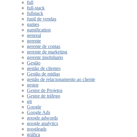
full
full-stack
fullstack
funil de vendas
games
gamification
general
gerente
gerente de contas
gerente de marketing
gerente imobiliario
Gestão
gestão de clientes
Gestão de midias
gestão de relacionamento ao cliente
gestor
Gestor de Projetos
Gestor de tráfego
git
Google
Google Ads
google adwords
google analytics
googleads
gráfica