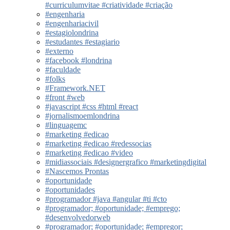
#curriculumvitae #criatividade #criação
#engenharia
#engenhariacivil
#estagiolondrina
#estudantes #estagiario
#externo
#facebook #londrina
#faculdade
#folks
#Framework.NET
#front #web
#javascript #css #html #react
#jornalismoemlondrina
#linguagemc
#marketing #edicao
#marketing #edicao #redessocias
#marketing #edicao #video
#midiassociais #designergrafico #marketingdigital
#Nascemos Prontas
#oportunidade
#oportunidades
#programador #java #angular #ti #cto
#programador; #oportunidade; #emprego;
#desenvolvedorweb
#programador; #oportunidade; #empregor;