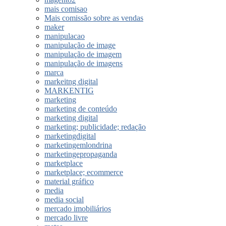
mais comisao
Mais comissão sobre as vendas
maker
manipulacao
manipulação de image
manipulação de imagem
manipulação de imagens
marca
markeitng digital
MARKENTIG
marketing
marketing de conteúdo
marketing digital
marketing; publicidade; redação
marketingdigital
marketingemlondrina
marketingepropaganda
marketplace
marketplace; ecommerce
material gráfico
media
media social
mercado imobiliários
mercado livre