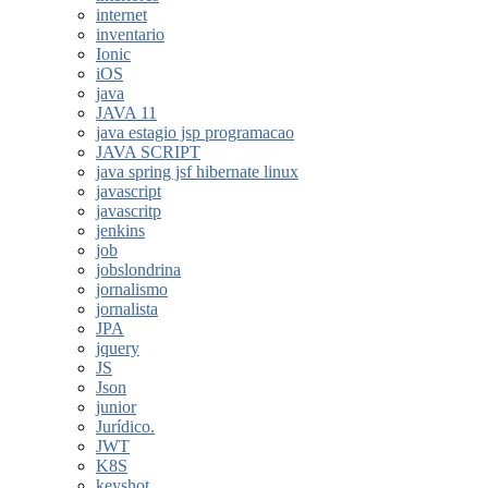
internet
inventario
Ionic
iOS
java
JAVA 11
java estagio jsp programacao
JAVA SCRIPT
java spring jsf hibernate linux
javascript
javascritp
jenkins
job
jobslondrina
jornalismo
jornalista
JPA
jquery
JS
Json
junior
Jurídico.
JWT
K8S
keyshot