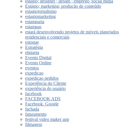
estágio; designer ; design ; emprego ;social midia
Estágio; marketing; produção de conteúdo
estagiojornalismo
estagiomarketing
estamparia
estampas
estará desenvolvendo projetos de móveis planejados
residenciais e comerciais
estoque
Estratégia
etiqueta
Evento Digital
Evento Online
eventos
expedicao
expedicao pedidos
Experiência do Cliente
experiência do usuário
facebook
FACEBOOK ADS
Facebook. Google
fachada
faturamento
festival video maker app
filmagem