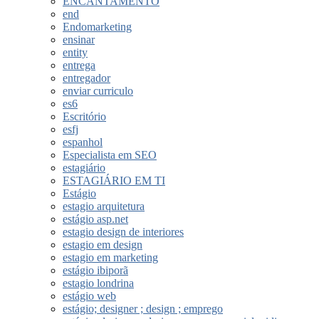
ENCANTAMENTO
end
Endomarketing
ensinar
entity
entrega
entregador
enviar curriculo
es6
Escritório
esfj
espanhol
Especialista em SEO
estagiário
ESTAGIÁRIO EM TI
Estágio
estagio arquitetura
estágio asp.net
estagio design de interiores
estagio em design
estagio em marketing
estágio ibiporã
estagio londrina
estágio web
estágio; designer ; design ; emprego