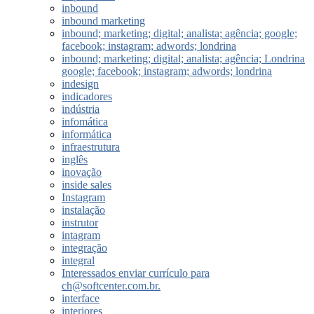
inbound
inbound marketing
inbound; marketing; digital; analista; agência; google;
facebook; instagram; adwords; londrina
inbound; marketing; digital; analista; agência; Londrina
google; facebook; instagram; adwords; londrina
indesign
indicadores
indústria
infomática
informática
infraestrutura
inglês
inovação
inside sales
Instagram
instalação
instrutor
intagram
integração
integral
Interessados enviar currículo para
ch@softcenter.com.br.
interface
interiores