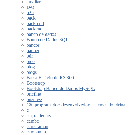
auxiliar
aws
b2b
back
back-end
backend
banco de dados
Banco de Dados SQL
bancos
banner
bdr
bico
blog
blogs
Bolsa Estágio de R$ 800
Bootstrap
Bootstrap Banco de Dados MySQL
briefing
business
C#; programador; desenvolvedor; sistemas; londrina
c++
caça-talentos
cambe
cameraman
campanha