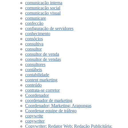
comunicação interna
comunicação social
comunicação visual
comunicare
confecção
configuração de servidores
conhecimento
consócios
consultiva
consultor
consultor de venda
consultor de vendas
consultores
contábeis
contabilidade
content marketing
conteúdo
contrata-se corretor
Coordenador
coordenador de marketing
Coordenador; Marketing; Arapongas
Coordenar equipe de tráfego
copywrite
copywriter
Copywriter; Redator Web; Redação Publicitária;