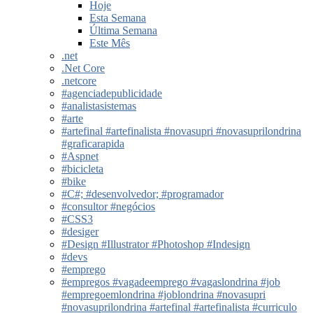
Hoje
Esta Semana
Última Semana
Este Mês
.net
.Net Core
.netcore
#agenciadepublicidade
#analistasistemas
#arte
#artefinal #artefinalista #novasupri #novasuprilondrina
#graficarapida
#Aspnet
#bicicleta
#bike
#C#; #desenvolvedor; #programador
#consultor #negócios
#CSS3
#desiger
#Design #Illustrator #Photoshop #Indesign
#devs
#emprego
#empregos #vagadeemprego #vagaslondrina #job
#empregoemlondrina #joblondrina #novasupri
#novasuprilondrina #artefinal #artefinalista #curriculo