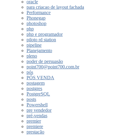
oracle
para criaçao de layout fachada
Performance
Phonegap
photoshop
php
php e programador
piloto rd station
pipeline
Planejamento
pleno
poder de persuasão
point700@point700.com.br
pós
PÓS VENDA
postagem
postgres
PostgreSQL
posts
Powershell
pre vendedor
pré-vendas
premier
premiere
prestação