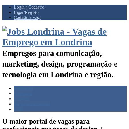
Login / Cadastro
Ligar/Registo
Cadastrar Vaga
Empregos para comunicação,
marketing, design, programação e
tecnologia em Londrina e região.
Freelances
Empregos
Estágios
Blog Jobs Londrina
FAQ
O maior portal de vagas para
profissionais nas
áreas de design +