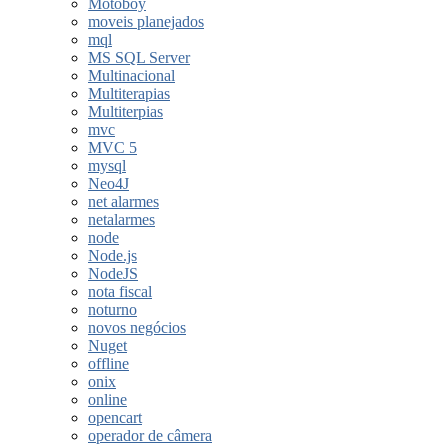
Motoboy
moveis planejados
mql
MS SQL Server
Multinacional
Multiterapias
Multiterpias
mvc
MVC 5
mysql
Neo4J
net alarmes
netalarmes
node
Node.js
NodeJS
nota fiscal
noturno
novos negócios
Nuget
offline
onix
online
opencart
operador de câmera