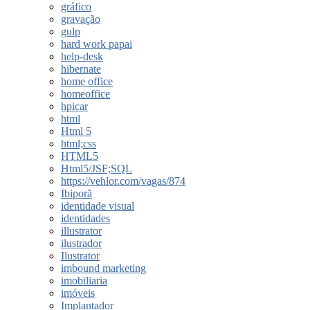
gráfico
gravação
gulp
hard work papai
help-desk
hibernate
home office
homeoffice
hpicar
html
Html 5
html;css
HTML5
Html5/JSF;SQL
https://vehlor.com/vagas/874
Ibiporã
identidade visual
identidades
illustrator
ilustrador
Ilustrator
imbound marketing
imobiliaria
imóveis
Implantador