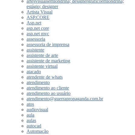
artesvisuaisemlondrina; designergraficoemlondrina;
estágio; designer
Artista Visual
ASP.CORE
Asp.net
asp.net core
asp.net mvc
assessoria
assessoria de imprensa
assistente
assistente de arte
assistente de marketing
assistente virtual
atacado
atendente de whats
atendimento
atendimento ao cliente
atendimento ao usuário
atendimento@guerrapropaganda.com.br
atos
audiovisual
aula
aulas
autocad
Automação