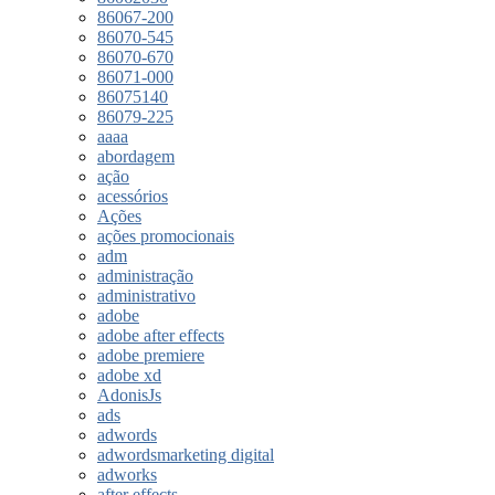
86067-200
86070-545
86070-670
86071-000
86075140
86079-225
aaaa
abordagem
ação
acessórios
Ações
ações promocionais
adm
administração
administrativo
adobe
adobe after effects
adobe premiere
adobe xd
AdonisJs
ads
adwords
adwordsmarketing digital
adworks
after effects