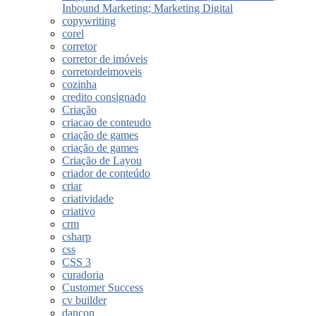
Inbound Marketing; Marketing Digital
copywriting
corel
corretor
corretor de imóveis
corretordeimoveis
cozinha
credito consignado
Criação
criacao de conteudo
criação de games
criação de games
Criação de Layou
criador de conteúdo
criar
criatividade
criativo
crm
csharp
css
CSS 3
curadoria
Customer Success
cv builder
dancon