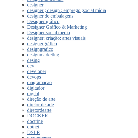
designer
designer ; design ; emprego ;social mídia
designer de embalagens
Designer gráfico
Designer Gráfico & Marketing
Designer social media
designer; criação; artes visuais
designergráfico
designgrafico
designmarketing
desing
dev
developer
devops
diagramação
digitador
digital
direção de arte
diretor de arte
diretordearte
DOCKER
doctrine
dotnet
DSLR
e-commerce