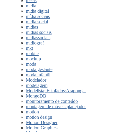
metas
midia
midia digital
mídia sociais
mídia social
midias
midias sociais
midiassociais
midiograf
mkt
mobile
mockup
moda
moda gestante
moda infantil
Modelador
modelagem
Modelista; Estofados;Arapongas
MongoDB
monitoramento de conteúdo
montagem de móveis planejados
motion
motion design
Motion Designer
Motion Graphics