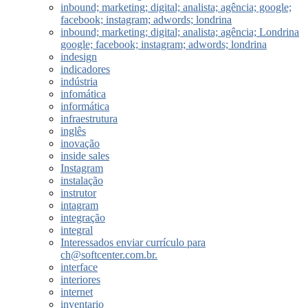
inbound; marketing; digital; analista; agência; google;
facebook; instagram; adwords; londrina
inbound; marketing; digital; analista; agência; Londrina
google; facebook; instagram; adwords; londrina
indesign
indicadores
indústria
infomática
informática
infraestrutura
inglês
inovação
inside sales
Instagram
instalação
instrutor
intagram
integração
integral
Interessados enviar currículo para
ch@softcenter.com.br.
interface
interiores
internet
inventario