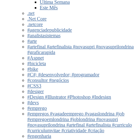
Última Semana
Este Mês
.net
.Net Core
.netcore
#agenciadepublicidade
#analistasistemas
#arte
#artefinal #artefinalista #novasupri #novasuprilondrina
#graficarapida
#Aspnet
#bicicleta
#bike
#C#; #desenvolvedor; #programador
#consultor #negócios
#CSS3
#desiger
#Design #Illustrator #Photoshop #Indesign
#devs
#emprego
#empregos #vagadeemprego #vagaslondrina #job
#empregoemlondrina #joblondrina #novasupri
#novasuprilondrina #artefinal #artefinalista #curriculo
#curriculumvitae #criatividade #criação
#engenharia