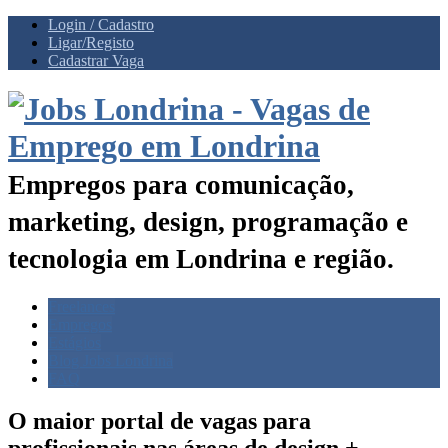
Login / Cadastro
Ligar/Registo
Cadastrar Vaga
Empregos para comunicação,
marketing, design, programação e
tecnologia em Londrina e região.
Freelances
Empregos
Estágios
Blog Jobs Londrina
FAQ
O maior portal de vagas para
profissionais nas
áreas de design +