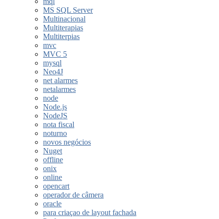
mql
MS SQL Server
Multinacional
Multiterapias
Multiterpias
mvc
MVC 5
mysql
Neo4J
net alarmes
netalarmes
node
Node.js
NodeJS
nota fiscal
noturno
novos negócios
Nuget
offline
onix
online
opencart
operador de câmera
oracle
para criaçao de layout fachada