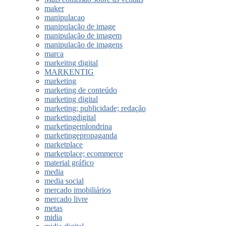
maker
manipulacao
manipulação de image
manipulação de imagem
manipulação de imagens
marca
markeitng digital
MARKENTIG
marketing
marketing de conteúdo
marketing digital
marketing; publicidade; redação
marketingdigital
marketingemlondrina
marketingepropaganda
marketplace
marketplace; ecommerce
material gráfico
media
media social
mercado imobiliários
mercado livre
metas
midia