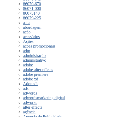
86070-670
86071-000
86075140
86079-225
aaaa
abordagem
ação
acessórios
Ações
ações promocionais
adm
administração
administrativo
adobe
adobe after effects
adobe premiere
adobe xd
AdonisJs
ads
adwords
adwordsmarketing digital
adworks
after effects
agência
Agencia de Publicidade