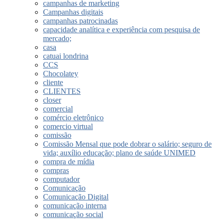
campanhas de marketing
Campanhas digitais
campanhas patrocinadas
capacidade analítica e experiência com pesquisa de
mercado;
casa
catuai londrina
CCS
Chocolatey
cliente
CLIENTES
closer
comercial
comércio eletrônico
comercio virtual
comissão
Comissão Mensal que pode dobrar o salário; seguro de
vida; auxílio educação; plano de saúde UNIMED
compra de mídia
compras
computador
Comunicação
Comunicação Digital
comunicação interna
comunicação social