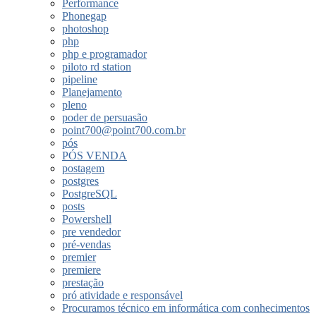
Performance
Phonegap
photoshop
php
php e programador
piloto rd station
pipeline
Planejamento
pleno
poder de persuasão
point700@point700.com.br
pós
PÓS VENDA
postagem
postgres
PostgreSQL
posts
Powershell
pre vendedor
pré-vendas
premier
premiere
prestação
pró atividade e responsável
Procuramos técnico em informática com conhecimentos