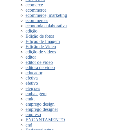
ecomerce
ecommerce
ecommerce; marketing
ecommerces
economia colaborativa
edição
Edição de fotos
Edição de Imagem
Edição de Video
edição de vídeos
editor
editor de video
editora de vídeo
educador
efetiva
efetivo
eleições
embalagem
emkt
emprego design
emprego designer
empreso
ENCANTAMENTO
end