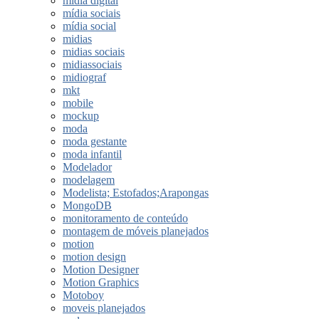
midia digital
mídia sociais
mídia social
midias
midias sociais
midiassociais
midiograf
mkt
mobile
mockup
moda
moda gestante
moda infantil
Modelador
modelagem
Modelista; Estofados;Arapongas
MongoDB
monitoramento de conteúdo
montagem de móveis planejados
motion
motion design
Motion Designer
Motion Graphics
Motoboy
moveis planejados