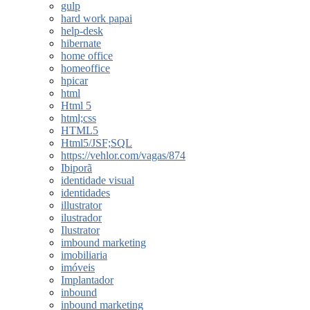
gulp
hard work papai
help-desk
hibernate
home office
homeoffice
hpicar
html
Html 5
html;css
HTML5
Html5/JSF;SQL
https://vehlor.com/vagas/874
Ibiporã
identidade visual
identidades
illustrator
ilustrador
Ilustrator
imbound marketing
imobiliaria
imóveis
Implantador
inbound
inbound marketing