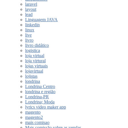
laravel
layout
lead
Linguagem JAVA
linkedin
linux
live
livro
livro didático
logistica
loja virtual
loja virtural
lojas virtuais
lojavirtual
lojistas
londrina
Londrina Centro
londrina e região
Londrina-PR
Londrina; Moda
lyrics video maker app
magento
magento2
mais comisao
Mais comissão sobre as vendas