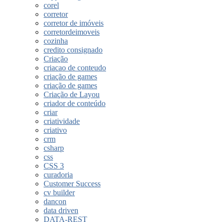
corel
corretor
corretor de imóveis
corretordeimoveis
cozinha
credito consignado
Criação
criacao de conteudo
criação de games
criação de games
Criação de Layou
criador de conteúdo
criar
criatividade
criativo
crm
csharp
css
CSS 3
curadoria
Customer Success
cv builder
dancon
data driven
DATA-REST