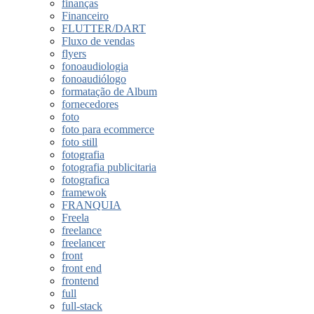
finanças
Financeiro
FLUTTER/DART
Fluxo de vendas
flyers
fonoaudiologia
fonoaudiólogo
formatação de Album
fornecedores
foto
foto para ecommerce
foto still
fotografia
fotografia publicitaria
fotografica
framewok
FRANQUIA
Freela
freelance
freelancer
front
front end
frontend
full
full-stack