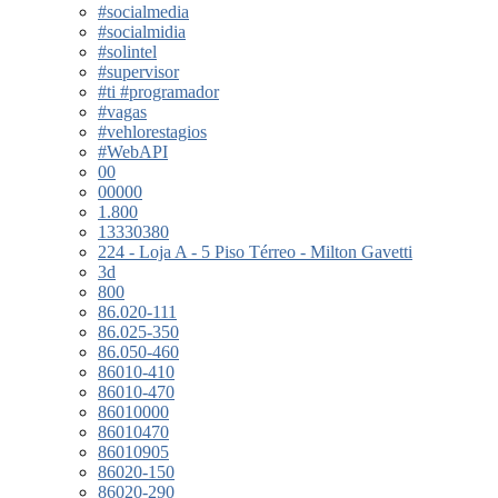
#socialmedia
#socialmidia
#solintel
#supervisor
#ti #programador
#vagas
#vehlorestagios
#WebAPI
00
00000
1.800
13330380
224 - Loja A - 5 Piso Térreo - Milton Gavetti
3d
800
86.020-111
86.025-350
86.050-460
86010-410
86010-470
86010000
86010470
86010905
86020-150
86020-290