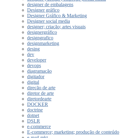
designer de embalagens
Designer gráfico
Designer Gráfico & Marketing
Designer social media
designer; criação; artes visuais
designergráfico
designgrafico
designmarketing
desing
dev
developer
devops
diagramação
digitador
digital
direção de arte
diretor de arte
diretordearte
DOCKER
doctrine
dotnet
DSLR
e-commerce
E-commerce; marketing; produção de conteúdo
e-mail mkt