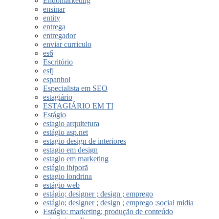
Endomarketing
ensinar
entity
entrega
entregador
enviar curriculo
es6
Escritório
esfj
espanhol
Especialista em SEO
estagiário
ESTAGIÁRIO EM TI
Estágio
estagio arquitetura
estágio asp.net
estagio design de interiores
estagio em design
estagio em marketing
estágio ibiporã
estagio londrina
estágio web
estágio; designer ; design ; emprego
estágio; designer ; design ; emprego ;social midia
Estágio; marketing; produção de conteúdo