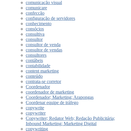
comunicação visual
comunicare
confecção
configuração de servidores
conhecimento
consócios
consultiva
consultor
consultor de venda
consultor de vendas
consultores
contábeis
contabilidade
content marketing
conteúdo
contrata-se corretor
Coordenador
coordenador de marketing
Coordenador; Marketing; Arapongas
Coordenar equipe de tráfego
copywrite
copywriter
Copywriter; Redator Web; Redação Publicitária;
Inbound Marketing; Marketing Digital
copywriting