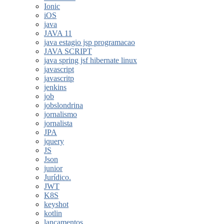
Ionic
iOS
java
JAVA 11
java estagio jsp programacao
JAVA SCRIPT
java spring jsf hibernate linux
javascript
javascritp
jenkins
job
jobslondrina
jornalismo
jornalista
JPA
jquery
JS
Json
junior
Jurídico.
JWT
K8S
keyshot
kotlin
lançamentos