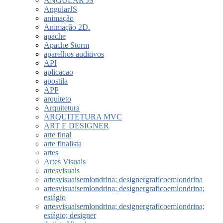
ANGULAR JS
AngularJS
animação
Animação 2D.
apache
Apache Storm
aparelhos auditivos
API
aplicacao
apostila
APP
arquiteto
Arquitetura
ARQUITETURA MVC
ART E DESIGNER
arte final
arte finalista
artes
Artes Visuais
artesvisuais
artesvisuaisemlondrina; designergraficoemlondrina
artesvisuaisemlondrina; designergraficoemlondrina;
estágio
artesvisuaisemlondrina; designergraficoemlondrina;
estágio; designer