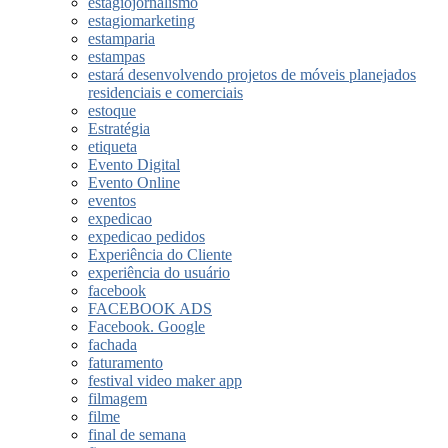
estagiojornalismo
estagiomarketing
estamparia
estampas
estará desenvolvendo projetos de móveis planejados
residenciais e comerciais
estoque
Estratégia
etiqueta
Evento Digital
Evento Online
eventos
expedicao
expedicao pedidos
Experiência do Cliente
experiência do usuário
facebook
FACEBOOK ADS
Facebook. Google
fachada
faturamento
festival video maker app
filmagem
filme
final de semana