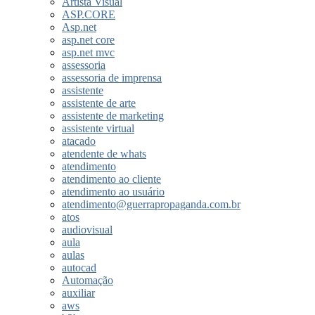
Artista Visual
ASP.CORE
Asp.net
asp.net core
asp.net mvc
assessoria
assessoria de imprensa
assistente
assistente de arte
assistente de marketing
assistente virtual
atacado
atendente de whats
atendimento
atendimento ao cliente
atendimento ao usuário
atendimento@guerrapropaganda.com.br
atos
audiovisual
aula
aulas
autocad
Automação
auxiliar
aws