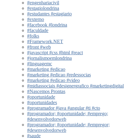
#engenhariacivil
#estagiolondrina
#estudantes #estagiario
#externo
#facebook #londrina
#faculdade
#folks
#Framework.NET
#front #web
#javascript #css #html #react
#jornalismoemlondrina
#linguagemc
#marketing #edicao
#marketing #edicao #redessocias
#marketing #edicao #video
#midiassociais #designergrafico #marketingdigital
#Nascemos Prontas
#oportunidade
#oportunidades
#programador #java #angular #ti #cto
#programador; #oportunidade; #emprego;
#desenvolvedorweb
#programador; #oportunidade; #empregor;
#desenvolvedorweb
#saude