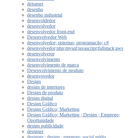
deisgner
desenho
desenho industrial
desenvoldedor
desenvolvedor
desenvolvedor front-end
Desenvolvedor Web
desenvolvedor; sistemas; programação; c#
desenvolvedor;php;mysql;javascript;fullstack;aws
desenvolveror
desenvolvimento
desenvolvimento de marca
Desenvolvimento de produto
desenvovedor
Design
design de interiores
Design de produto
design digital
Design Gráfico
Design Gráfico; Marketing
Design Gráfico; Marketing ; Design ; Emprego;
Oportunidade
design publicidade
designer
designer ; design ; emprego ;social mídia