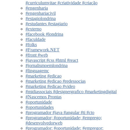
#curriculumvitae #criatividade #criação
#engenharia
#engenhariacivil
#estagiolondrina
#estudantes #estagiario
#externo
#facebook #londrina
#faculdade
#folks
#Framework.NET
#front #web
#javascript #css #html #react
#jornalismoemlondrina
#linguagemc
#marketing #edicao
#marketing #edicao #redessocias
#marketing #edicao #video
#midiassociais #designergrafico #marketingdigital
#Nascemos Prontas
#oportunidade
#oportunidades
#programador #java #angular #ti #cto
#programador; #oportunidade; #emprego;
#desenvolvedorweb
#programador; #oportunidade; #empregor;