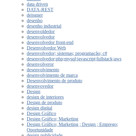
data driven
DATA-REST
deisgner
desenho
desenho industrial
desenvoldedor
desenvolvedor
desenvolvedor front-end
Desenvolvedor Web
desenvolvedor; sistemas; programação; c#
desenvolvedor;php;mysql;javascript;fullstack;aws
desenvolveror
desenvolvimento
desenvolvimento de marca
Desenvolvimento de produto
desenvovedor
Design
design de interiores
Design de produto
design digital
Design Gráfico
Design Gráfico; Marketing
Design Gráfico; Marketing ; Design ; Emprego;
Oportunidade
design publicidade