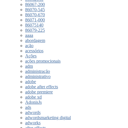
86067-200
86070-545
86070-670
86071-000
86075140
86079-225
aaaa
abordagem
ação
acessórios
Ações
ações promocionais
adm
administração
administrativo
adobe
adobe after effects
adobe premiere
adobe xd
AdonisJs
ads
adwords
adwordsmarketing digital
adworks
after effects