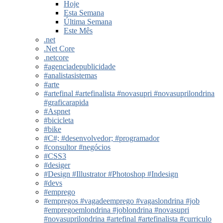
Hoje
Esta Semana
Última Semana
Este Mês
.net
.Net Core
.netcore
#agenciadepublicidade
#analistasistemas
#arte
#artefinal #artefinalista #novasupri #novasuprilondrina
#graficarapida
#Aspnet
#bicicleta
#bike
#C#; #desenvolvedor; #programador
#consultor #negócios
#CSS3
#desiger
#Design #Illustrator #Photoshop #Indesign
#devs
#emprego
#empregos #vagadeemprego #vagaslondrina #job
#empregoemlondrina #joblondrina #novasupri
#novasuprilondrina #artefinal #artefinalista #curriculo