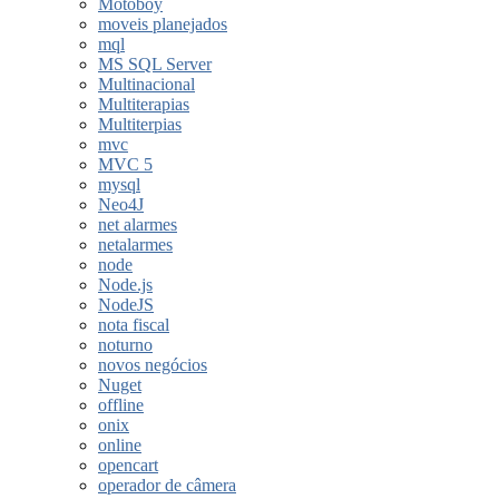
Motoboy
moveis planejados
mql
MS SQL Server
Multinacional
Multiterapias
Multiterpias
mvc
MVC 5
mysql
Neo4J
net alarmes
netalarmes
node
Node.js
NodeJS
nota fiscal
noturno
novos negócios
Nuget
offline
onix
online
opencart
operador de câmera