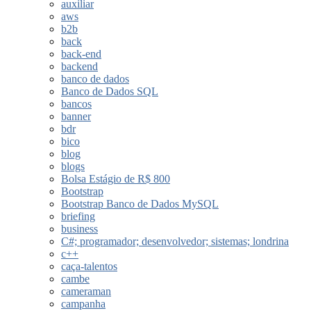
auxiliar
aws
b2b
back
back-end
backend
banco de dados
Banco de Dados SQL
bancos
banner
bdr
bico
blog
blogs
Bolsa Estágio de R$ 800
Bootstrap
Bootstrap Banco de Dados MySQL
briefing
business
C#; programador; desenvolvedor; sistemas; londrina
c++
caça-talentos
cambe
cameraman
campanha