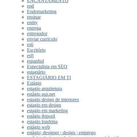
ENCANTAMENTO
end
Endomarketing
ensinar
entity
entrega
entregador
enviar curriculo
es6
Escritório
esfj
espanhol
Especialista em SEO
estagiário
ESTAGIÁRIO EM TI
Estágio
estagio arquitetura
estágio asp.net
estagio design de interiores
estagio em design
estagio em marketing
estágio ibiporã
estagio londrina
estágio web
estágio; designer ; design ; emprego