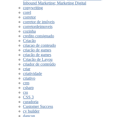
Inbound Marketing; Marketing Digital
copywriting
corel
corretor
corretor de imóveis
corretordeimoveis
cozinha
credito consignado
Criação
criacao de conteudo
criação de games
criação de games
Criação de Layou
criador de conteúdo
criar
criatividade
criativo
crm
csharp
css
CSS 3
curadoria
Customer Success
cv builder
dancon