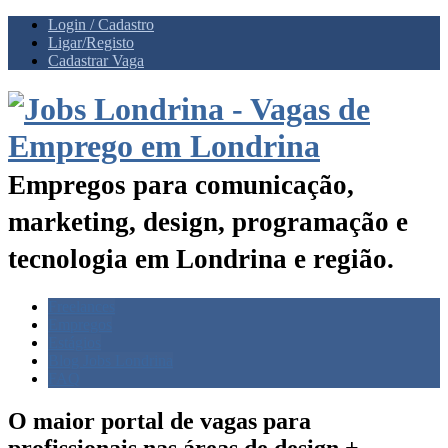
Login / Cadastro
Ligar/Registo
Cadastrar Vaga
Empregos para comunicação,
marketing, design, programação e
tecnologia em Londrina e região.
Freelances
Empregos
Estágios
Blog Jobs Londrina
FAQ
O maior portal de vagas para
profissionais nas
áreas de design +