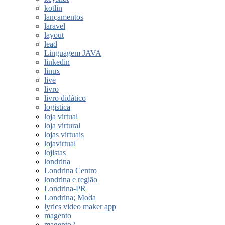
kotlin
lançamentos
laravel
layout
lead
Linguagem JAVA
linkedin
linux
live
livro
livro didático
logistica
loja virtual
loja virtural
lojas virtuais
lojavirtual
lojistas
londrina
Londrina Centro
londrina e região
Londrina-PR
Londrina; Moda
lyrics video maker app
magento
magento2