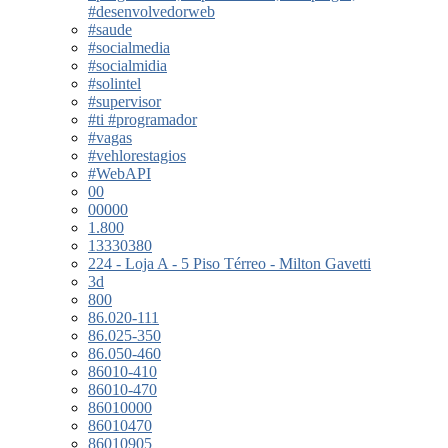
#desenvolvedorweb
#saude
#socialmedia
#socialmidia
#solintel
#supervisor
#ti #programador
#vagas
#vehlorestagios
#WebAPI
00
00000
1.800
13330380
224 - Loja A - 5 Piso Térreo - Milton Gavetti
3d
800
86.020-111
86.025-350
86.050-460
86010-410
86010-470
86010000
86010470
86010905