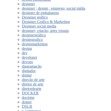
designer
designer ; design ; emprego ;social mídia
designer de embalagens
Designer gráfico
Designer Gráfico & Marketing
Designer social media
designer; criação; artes visuais
designergráfico
designgrafico
designmarketing
desing
dev
developer
devops
diagramação
digitador
digital
direção de arte
diretor de arte
diretordearte
DOCKER
doctrine
dotnet
DSLR
e-commerce