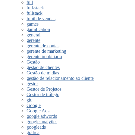
full
full-stack
fullstack
funil de vendas
games
gamification
general
gerente
gerente de contas
gerente de marketing
gerente imobiliario
Gestão
gestão de clientes
Gestão de midias
gestão de relacionamento ao cliente
gestor
Gestor de Projetos
Gestor de tráfego
git
Google
Google Ads
google adwords
google analytics
googleads
gráfica