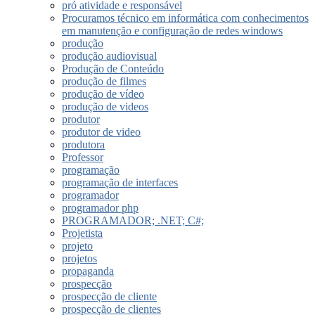
pró atividade e responsável
Procuramos técnico em informática com conhecimentos
em manutenção e configuração de redes windows
produção
produção audiovisual
Produção de Conteúdo
produção de filmes
produção de vídeo
produção de videos
produtor
produtor de video
produtora
Professor
programação
programação de interfaces
programador
programador php
PROGRAMADOR; .NET; C#;
Projetista
projeto
projetos
propaganda
prospecção
prospecção de cliente
prospecção de clientes