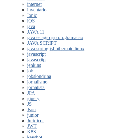
internet
inventario
Ionic
iOS
java
JAVA 11
java estagio jsp programacao
JAVA SCRIPT
java spring jsf hibernate linux
javascript
javascritp
jenkins
job
jobslondrina
jornalismo
jornalista
JPA
jquery
JS
Json
junior
Jurídico.
JWT
K8S
keyshot