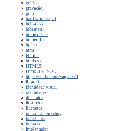
gráfico
gravação
gulp
hard work papai
help-desk
hibernate
home office
homeoffice
hpicar
html
Html 5
html;css
HTML5
Html5/JSF;SQL
https://vehlor.com/vagas/874
Ibiporã
identidade visual
identidades
illustrator
ilustrador
Ilustrator
imbound marketing
imobiliaria
imóveis
Implantador