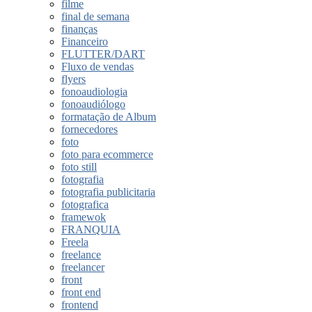
filme
final de semana
finanças
Financeiro
FLUTTER/DART
Fluxo de vendas
flyers
fonoaudiologia
fonoaudiólogo
formatação de Album
fornecedores
foto
foto para ecommerce
foto still
fotografia
fotografia publicitaria
fotografica
framewok
FRANQUIA
Freela
freelance
freelancer
front
front end
frontend