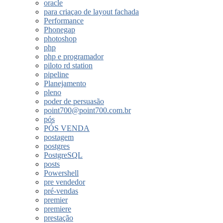
oracle
para criaçao de layout fachada
Performance
Phonegap
photoshop
php
php e programador
piloto rd station
pipeline
Planejamento
pleno
poder de persuasão
point700@point700.com.br
pós
PÓS VENDA
postagem
postgres
PostgreSQL
posts
Powershell
pre vendedor
pré-vendas
premier
premiere
prestação