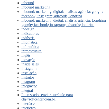
inbound
inbound marketing
inbound; marketing; digital; analista; agência; google;
facebook; instagram; adwords; londrina
inbound; marketing; digital; analista; agência; Londrina
google; facebook; instagram; adwords; londrina
indesign
indicadores
indústria
infomática
informática
infraestrutura
inglês
inovação
inside sales
Instagram
instalação
instrutor
intagram
integração
integral
Interessados enviar currículo para
ch@softcenter.com.br.
interface
interiores