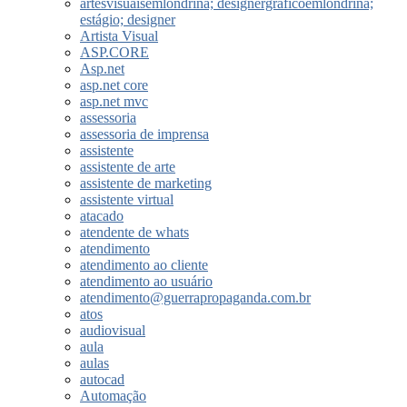
artesvisuaisemlondrina; designergraficoemlondrina;
estágio; designer
Artista Visual
ASP.CORE
Asp.net
asp.net core
asp.net mvc
assessoria
assessoria de imprensa
assistente
assistente de arte
assistente de marketing
assistente virtual
atacado
atendente de whats
atendimento
atendimento ao cliente
atendimento ao usuário
atendimento@guerrapropaganda.com.br
atos
audiovisual
aula
aulas
autocad
Automação