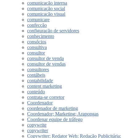
comunicação interna
comunicação social
comunicação visual
comunicare
confecção
configuração de servidores
conhecimento
consócios
consultiva
consultor
consultor de venda
consultor de vendas
consultores
contábeis
contabilidade
content marketing
conteúdo
contrata-se corretor
Coordenador
coordenador de marketing
Coordenador; Marketing; Arapongas
Coordenar equipe de tráfego
copywrite
copywriter
Copywriter; Redator Web; Redação Publicitária;