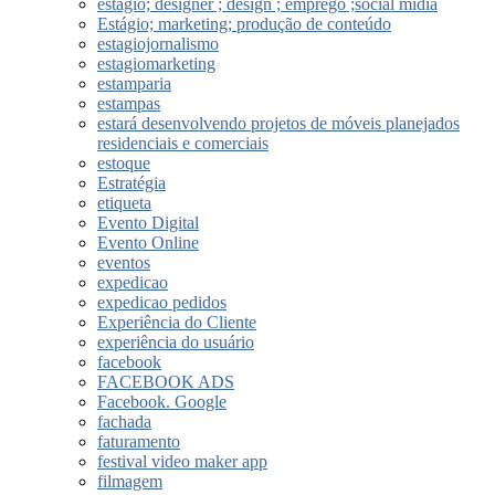
estágio; designer ; design ; emprego ;social midia
Estágio; marketing; produção de conteúdo
estagiojornalismo
estagiomarketing
estamparia
estampas
estará desenvolvendo projetos de móveis planejados
residenciais e comerciais
estoque
Estratégia
etiqueta
Evento Digital
Evento Online
eventos
expedicao
expedicao pedidos
Experiência do Cliente
experiência do usuário
facebook
FACEBOOK ADS
Facebook. Google
fachada
faturamento
festival video maker app
filmagem