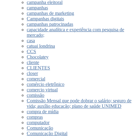
campanha eleitoral
campanhas
campanhas de marketing
Campanhas digitais
campanhas patrocinadas
capacidade analítica e experiência com pesquisa de
mercado;
casa
catuai londrina
CCS
Chocolatey
cliente
CLIENTES
closer
comercial
comércio eletrônico
comercio virtual
comissão
Comissão Mensal que pode dobrar o salário; seguro de
vida; auxílio educação; plano de saúde UNIMED
compra de mídia
compras
computador
Comunicação
Comunicação Digital