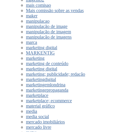
mais comisao
Mais comissão sobre as vendas
maker
manipulacao
manipulação de image
manipulação de imagem
manipulação de imagens
marca
markeitng digital
MARKENTIG
marketing
marketing de conteúdo
marketing digital
marketing; publicidade; redação
marketingdigital
marketingemlondrina
marketingepropaganda
marketplace
marketplace; ecommerce
material gráfico
media
media social
mercado imobiliários
mercado livre