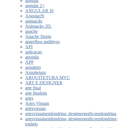
angular
angular 2+
ANGULAR JS
AngularJS
animação
Animação 2D.
apache
Apache Storm
aparelhos auditivos
API
aplicacao
apostila
APP
arquiteto
Arquitetura
ARQUITETURA MVC
ART E DESIGNER
arte final
arte finalista
artes
Artes Visuais
artesvisuais
artesvisuaisemlondrina; designergraficoemlondrina
artesvisuaisemlondrina; designergraficoemlondrina;
estágio