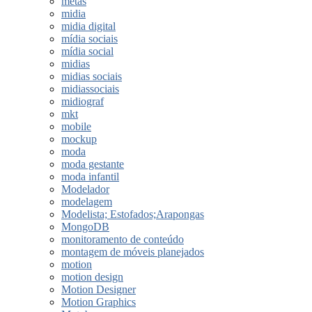
metas
midia
midia digital
mídia sociais
mídia social
midias
midias sociais
midiassociais
midiograf
mkt
mobile
mockup
moda
moda gestante
moda infantil
Modelador
modelagem
Modelista; Estofados;Arapongas
MongoDB
monitoramento de conteúdo
montagem de móveis planejados
motion
motion design
Motion Designer
Motion Graphics