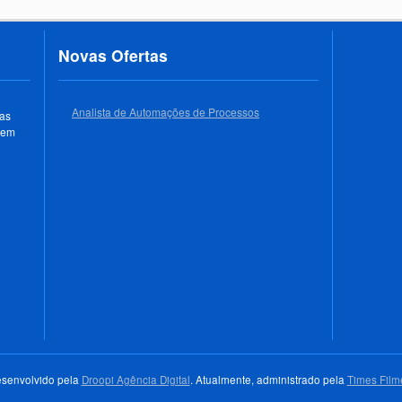
Novas Ofertas
Analista de Automações de Processos
 as
 em
senvolvido pela
Droopi Agência Digital
. Atualmente, administrado pela
Times Film