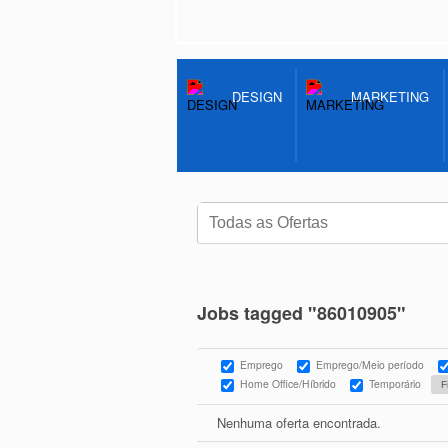
DESIGN
MARKETING
Jobs tagged "86010905"
Emprego
Emprego/Meio período
Home Office/Híbrido
Temporário
Nenhuma oferta encontrada.