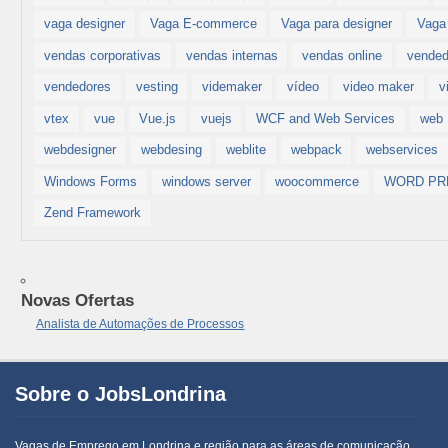
vaga designer
Vaga E-commerce
Vaga para designer
Vaga
vendas corporativas
vendas internas
vendas online
vended
vendedores
vesting
videmaker
vídeo
video maker
v
vtex
vue
Vue.js
vuejs
WCF and Web Services
web
webdesigner
webdesing
weblite
webpack
webservices
Windows Forms
windows server
woocommerce
WORD PR
Zend Framework
Novas Ofertas
Analista de Automações de Processos
Sobre o JobsLondrina
Vagas de Emprego em Londrina e região para as áreas de comunicação,