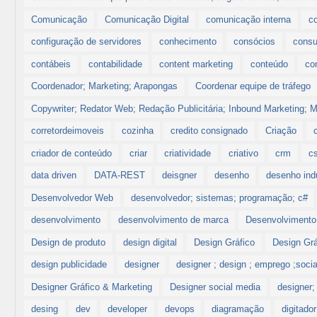
Comunicação
Comunicação Digital
comunicação interna
c
configuração de servidores
conhecimento
consócios
consu
contábeis
contabilidade
content marketing
conteúdo
co
Coordenador; Marketing; Arapongas
Coordenar equipe de tráfego
Copywriter; Redator Web; Redação Publicitária; Inbound Marketing; Ma
corretordeimoveis
cozinha
credito consignado
Criação
criador de conteúdo
criar
criatividade
criativo
crm
c
data driven
DATA-REST
deisgner
desenho
desenho indu
Desenvolvedor Web
desenvolvedor; sistemas; programação; c#
desenvolvimento
desenvolvimento de marca
Desenvolvimento
Design de produto
design digital
Design Gráfico
Design Grá
design publicidade
designer
designer ; design ; emprego ;socia
Designer Gráfico & Marketing
Designer social media
designer;
desing
dev
developer
devops
diagramação
digitador