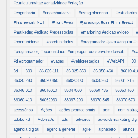
#curriculumvitae #criatividade #criação
#engenharia
#engenhariacivil
#estagiolondrina
#estudantes 
#Framework.NET
#front #web
#javascript #css #html #react
#marketing #edicao #redessocias
#marketing #edicao #video
#oportunidade
#oportunidades
#programador #java #angular #ti
#programador; #oportunidade; #empregor; #desenvolvedorweb
#s
#ti #programador
#vagas
#vehlorestagios
#WebAPI
00
3d
800
86.020-111
86.025-350
86.050-460
86010-41
86020-290
86020-450
86020390
86030260
86031-216
86046-010
86046010
86047060
86050-435
86050-460
86060-410
86062030
86067-200
86070-545
86070-670
acessórios
Ações
ações promocionais
adm
administra
adobe xd
AdonisJs
ads
adwords
adwordsmarketing digi
agência digital
agencia general
agile
alphabeto
alunos