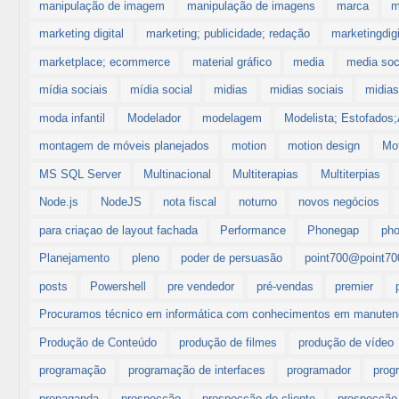
manipulação de imagem
manipulação de imagens
marca
m
marketing digital
marketing; publicidade; redação
marketingdigi
marketplace; ecommerce
material gráfico
media
media soc
mídia sociais
mídia social
midias
midias sociais
midias
moda infantil
Modelador
modelagem
Modelista; Estofados
montagem de móveis planejados
motion
motion design
Mot
MS SQL Server
Multinacional
Multiterapias
Multiterpias
Node.js
NodeJS
nota fiscal
noturno
novos negócios
para criaçao de layout fachada
Performance
Phonegap
pho
Planejamento
pleno
poder de persuasão
point700@point70
posts
Powershell
pre vendedor
pré-vendas
premier
Procuramos técnico em informática com conhecimentos em manutenç
Produção de Conteúdo
produção de filmes
produção de vídeo
programação
programação de interfaces
programador
prog
propaganda
prospecção
prospecção de cliente
prospecção 