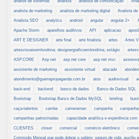
analise de sistemas
analista
analista de comunicação
Anal
analista de marketing
analista de marketing digital
Analista d
Analista SEO
analytics
android
angular
angular 2+
Apache Storm
aparelhos auditivos
API
aplicacao
aposti
ART E DESIGNER
arte final
arte finalista
artes
Artes V
artesvisuaisemlondrina; designergraficoemlondrina; estágio
artesv
ASP.CORE
Asp.net
asp.net core
asp.net mvc
assessor
assistente de marketing
assistente virtual
atacado
atenden
atendimento@guerrapropaganda.com.br
atos
audiovisual
a
back-end
backend
banco de dados
Banco de Dados SQL
Bootstrap
Bootstrap Banco de Dados MySQL
briefing
busi
caça-talentos
cambe
cameraman
campanha
campanha e
campanhas patrocinadas
capacidade analítica e experiência com
CLIENTES
closer
comercial
comércio eletrônico
comerc
Comissão Mensal que pode dobrar o salário; seguro de vida; auxíli