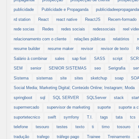
publicidade
Publicidade e Propaganda
publicidadeepropagand
rd station
React
react native
ReactJS
Recem-formado
rede socias
Redes
redes sociais
redessociais
reel vid
relacionamento com o cliente
relações públicas
relatórios
resume builder
resume maker
revisor
revisor de texto
Salário à combinar
sales
sap fiori
SASS
script
SCR
SEM
senior
SENIOR SISTEMAS
seo
Serigrafia
ser
Sistema
sistemas
site
sites
sketchup
soap
SOA
Social Media; Marketing Digital; Conteúdo Online; Instagram; Moda
springboot
sql
SQL SERVER
SQLServer
stack
star
supermercado
supervisor de marketing
suporte
suporte a c
suportetecnico
swift
symfony
T.I.
tags
tata
tcs
telefone
tesouro
testes
texto
ti
timo
tosouro
tradução
trafego
tráfego pago
Trainee
Treinamento