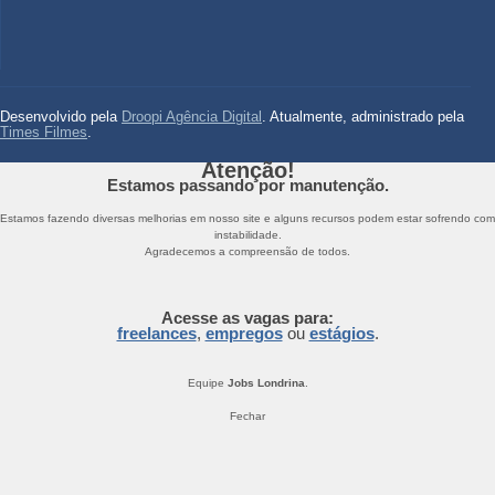
Desenvolvido pela
Droopi Agência Digital
. Atualmente, administrado pela
Times Filmes
.
Atenção!
Estamos passando por manutenção.
Estamos fazendo diversas melhorias em nosso site e alguns recursos podem estar sofrendo com
instabilidade.
Agradecemos a compreensão de todos.
Acesse as vagas para:
freelances
,
empregos
ou
estágios
.
Equipe
Jobs Londrina
.
Fechar