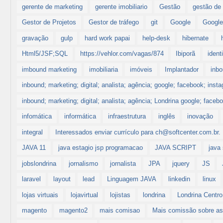
gerente de marketing
gerente imobiliario
Gestão
gestão de 
Gestor de Projetos
Gestor de tráfego
git
Google
Google
gravação
gulp
hard work papai
help-desk
hibernate
Html5/JSF;SQL
https://vehlor.com/vagas/874
Ibiporã
ident
imbound marketing
imobiliaria
imóveis
Implantador
inb
inbound; marketing; digital; analista; agência; google; facebook; inst
inbound; marketing; digital; analista; agência; Londrina google; faceb
infomática
informática
infraestrutura
inglês
inovação
integral
Interessados enviar currículo para ch@softcenter.com.br.
JAVA 11
java estagio jsp programacao
JAVA SCRIPT
java 
jobslondrina
jornalismo
jornalista
JPA
jquery
JS
laravel
layout
lead
Linguagem JAVA
linkedin
linux
lojas virtuais
lojavirtual
lojistas
londrina
Londrina Centro
magento
magento2
mais comisao
Mais comissão sobre a