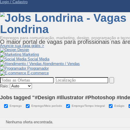
Login / Cadastro
Empregos para comunicação, marketing, design, programação e tecno
O maior portal de vagas para profissionais nas
ár
Anuncie sua vaga grátis >
Design
Marketing
Social Media
Atendimento / Vendas
Programador
E-commerce
Raio:
Jobs tagged "#Design #Illustrator #Photoshop #Ind
Emprego
Emprego/Meio período
Emprego/Tempo Integral
Estágio
Nenhuma oferta encontrada.