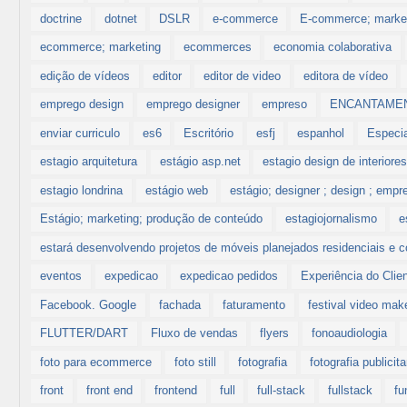
doctrine
dotnet
DSLR
e-commerce
E-commerce; market
ecommerce; marketing
ecommerces
economia colaborativa
edição de vídeos
editor
editor de video
editora de vídeo
emprego design
emprego designer
empreso
ENCANTAME
enviar curriculo
es6
Escritório
esfj
espanhol
Especi
estagio arquitetura
estágio asp.net
estagio design de interiore
estagio londrina
estágio web
estágio; designer ; design ; empr
Estágio; marketing; produção de conteúdo
estagiojornalismo
e
estará desenvolvendo projetos de móveis planejados residenciais e c
eventos
expedicao
expedicao pedidos
Experiência do Clie
Facebook. Google
fachada
faturamento
festival video mak
FLUTTER/DART
Fluxo de vendas
flyers
fonoaudiologia
foto para ecommerce
foto still
fotografia
fotografia publicita
front
front end
frontend
full
full-stack
fullstack
fu