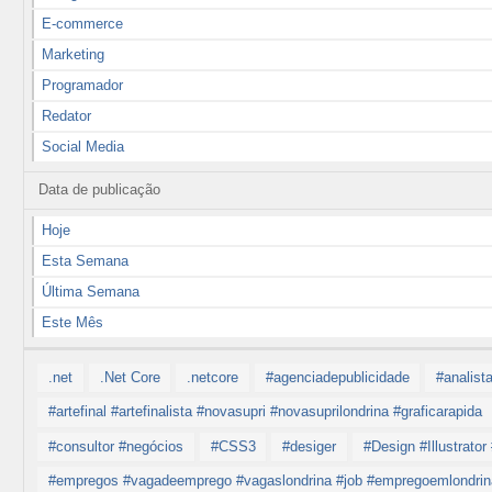
E-commerce
Marketing
Programador
Redator
Social Media
Data de publicação
Hoje
Esta Semana
Última Semana
Este Mês
.net
.Net Core
.netcore
#agenciadepublicidade
#analist
#artefinal #artefinalista #novasupri #novasuprilondrina #graficarapida
#consultor #negócios
#CSS3
#desiger
#Design #Illustrato
#empregos #vagadeemprego #vagaslondrina #job #empregoemlondrina #jo