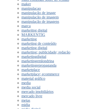
maker
manipulacao
manipulação de image
manipulação de imagem
manipulação de imagens
marca
markeitng digital
MARKENTIG
marketing
marketing de conteúdo
marketing digital
marketing; publicidade; redação
marketingdigital
marketingemlondrina
marketingepropaganda
marketplace
marketplace; ecommerce
material gráfico
media
media social
mercado imobiliários
mercado livre
metas
midia