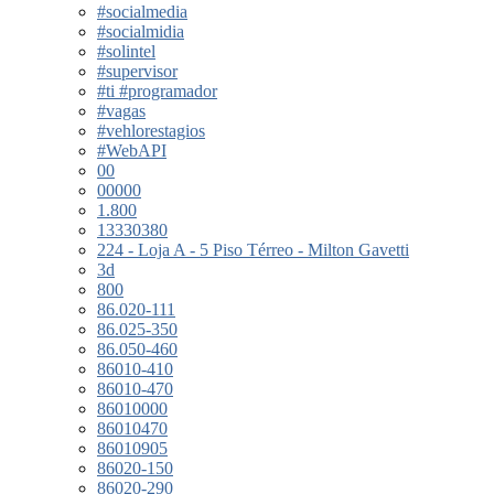
#socialmedia
#socialmidia
#solintel
#supervisor
#ti #programador
#vagas
#vehlorestagios
#WebAPI
00
00000
1.800
13330380
224 - Loja A - 5 Piso Térreo - Milton Gavetti
3d
800
86.020-111
86.025-350
86.050-460
86010-410
86010-470
86010000
86010470
86010905
86020-150
86020-290