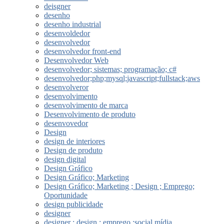
deisgner
desenho
desenho industrial
desenvoldedor
desenvolvedor
desenvolvedor front-end
Desenvolvedor Web
desenvolvedor; sistemas; programação; c#
desenvolvedor;php;mysql;javascript;fullstack;aws
desenvolveror
desenvolvimento
desenvolvimento de marca
Desenvolvimento de produto
desenvovedor
Design
design de interiores
Design de produto
design digital
Design Gráfico
Design Gráfico; Marketing
Design Gráfico; Marketing ; Design ; Emprego;
Oportunidade
design publicidade
designer
designer ; design ; emprego ;social mídia