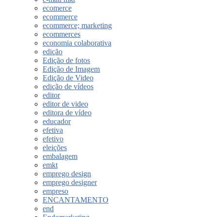
ecomerce
ecommerce
ecommerce; marketing
ecommerces
economia colaborativa
edição
Edição de fotos
Edição de Imagem
Edição de Video
edição de vídeos
editor
editor de video
editora de vídeo
educador
efetiva
efetivo
eleições
embalagem
emkt
emprego design
emprego designer
empreso
ENCANTAMENTO
end