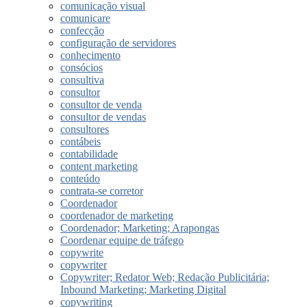
comunicação visual
comunicare
confecção
configuração de servidores
conhecimento
consócios
consultiva
consultor
consultor de venda
consultor de vendas
consultores
contábeis
contabilidade
content marketing
conteúdo
contrata-se corretor
Coordenador
coordenador de marketing
Coordenador; Marketing; Arapongas
Coordenar equipe de tráfego
copywrite
copywriter
Copywriter; Redator Web; Redação Publicitária;
Inbound Marketing; Marketing Digital
copywriting