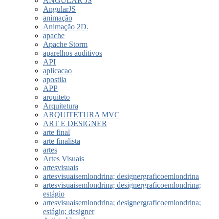
ANGULAR JS
AngularJS
animação
Animação 2D.
apache
Apache Storm
aparelhos auditivos
API
aplicacao
apostila
APP
arquiteto
Arquitetura
ARQUITETURA MVC
ART E DESIGNER
arte final
arte finalista
artes
Artes Visuais
artesvisuais
artesvisuaisemlondrina; designergraficoemlondrina
artesvisuaisemlondrina; designergraficoemlondrina;
estágio
artesvisuaisemlondrina; designergraficoemlondrina;
estágio; designer