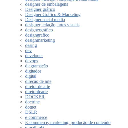
designer de embalagens
Designer gráfico
Designer Gráfico & Marketing
Designer social media
designer; criação; artes visuais
designergráfico
designgrafico
designmarketing
desing
dev
developer
devops
diagramação
digitador
digital
direção de arte
diretor de arte
diretordearte
DOCKER
doctrine
dotnet
DSLR
e-commerce
E-commerce; marketing; produção de conteúdo
e-mail mkt