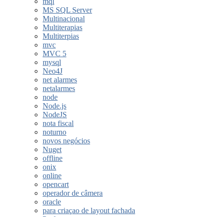
mql
MS SQL Server
Multinacional
Multiterapias
Multiterpias
mvc
MVC 5
mysql
Neo4J
net alarmes
netalarmes
node
Node.js
NodeJS
nota fiscal
noturno
novos negócios
Nuget
offline
onix
online
opencart
operador de câmera
oracle
para criaçao de layout fachada