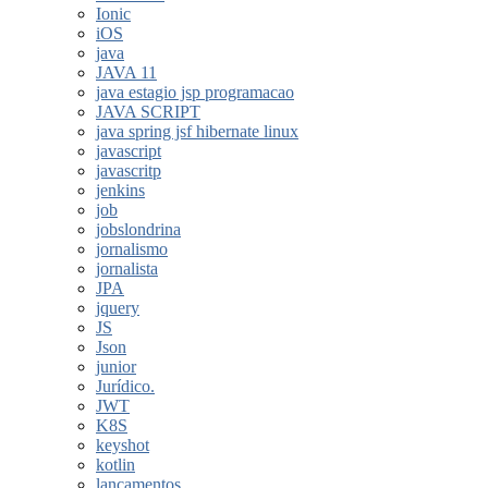
Ionic
iOS
java
JAVA 11
java estagio jsp programacao
JAVA SCRIPT
java spring jsf hibernate linux
javascript
javascritp
jenkins
job
jobslondrina
jornalismo
jornalista
JPA
jquery
JS
Json
junior
Jurídico.
JWT
K8S
keyshot
kotlin
lançamentos