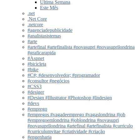
Última Semana
Este Mês
.net
.Net Core
.netcore
#agenciadepublicidade
#analistasistemas
#arte
#artefinal #artefinalista #novasupri #novasuprilondrina
#graficarapida
#Aspnet
#bicicleta
#bike
#C#; #desenvolvedor; #programador
#consultor #negócios
#CSS3
#desiger
#Design #Illustrator #Photoshop #Indesign
#devs
#emprego
#empregos #vagadeemprego #vagaslondrina #job
#empregoemlondrina #joblondrina #novasupri
#novasuprilondrina #artefinal #artefinalista #curriculo
#curriculumvitae #criatividade #criação
#engenharia