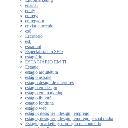
Endomarketing
ensinar
entity
entrega
entregador
enviar curriculo
es6
Escritório
esfj
espanhol
Especialista em SEO
estagiário
ESTAGIÁRIO EM TI
Estágio
estagio arquitetura
estágio asp.net
estagio design de interiores
estagio em design
estagio em marketing
estágio ibiporã
estagio londrina
estágio web
estágio; designer ; design ; emprego
estágio; designer ; design ; emprego ;social midia
Estágio; marketing; produção de conteúdo