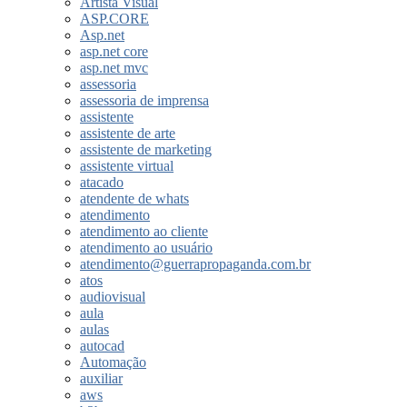
Artista Visual
ASP.CORE
Asp.net
asp.net core
asp.net mvc
assessoria
assessoria de imprensa
assistente
assistente de arte
assistente de marketing
assistente virtual
atacado
atendente de whats
atendimento
atendimento ao cliente
atendimento ao usuário
atendimento@guerrapropaganda.com.br
atos
audiovisual
aula
aulas
autocad
Automação
auxiliar
aws