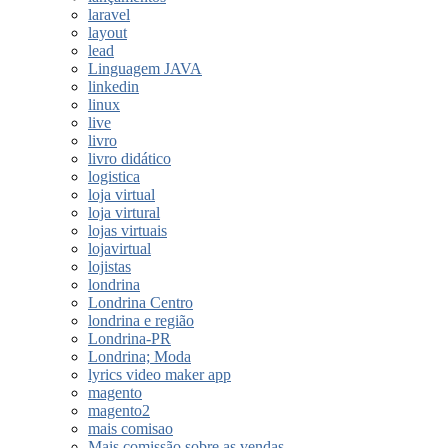
laravel
layout
lead
Linguagem JAVA
linkedin
linux
live
livro
livro didático
logistica
loja virtual
loja virtural
lojas virtuais
lojavirtual
lojistas
londrina
Londrina Centro
londrina e região
Londrina-PR
Londrina; Moda
lyrics video maker app
magento
magento2
mais comisao
Mais comissão sobre as vendas