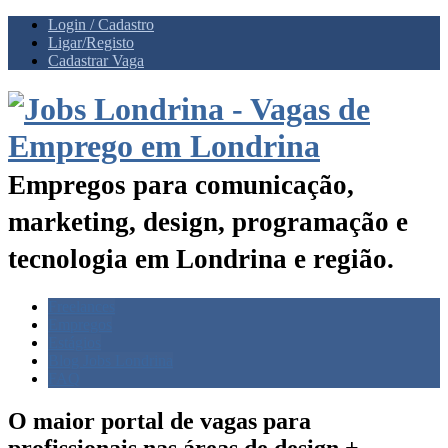
Login / Cadastro
Ligar/Registo
Cadastrar Vaga
Empregos para comunicação,
marketing, design, programação e
tecnologia em Londrina e região.
Freelances
Empregos
Estágios
Blog Jobs Londrina
FAQ
O maior portal de vagas para
profissionais nas
áreas de design +