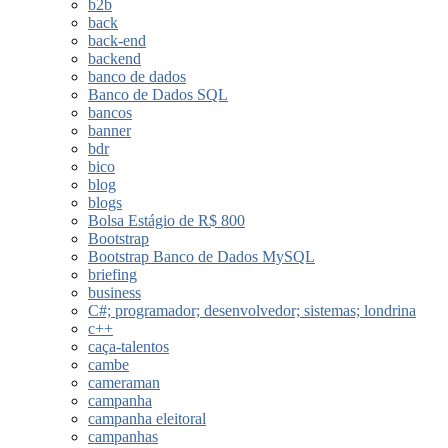
b2b
back
back-end
backend
banco de dados
Banco de Dados SQL
bancos
banner
bdr
bico
blog
blogs
Bolsa Estágio de R$ 800
Bootstrap
Bootstrap Banco de Dados MySQL
briefing
business
C#; programador; desenvolvedor; sistemas; londrina
c++
caça-talentos
cambe
cameraman
campanha
campanha eleitoral
campanhas