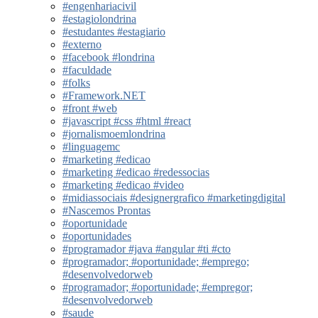
#engenhariacivil
#estagiolondrina
#estudantes #estagiario
#externo
#facebook #londrina
#faculdade
#folks
#Framework.NET
#front #web
#javascript #css #html #react
#jornalismoemlondrina
#linguagemc
#marketing #edicao
#marketing #edicao #redessocias
#marketing #edicao #video
#midiassociais #designergrafico #marketingdigital
#Nascemos Prontas
#oportunidade
#oportunidades
#programador #java #angular #ti #cto
#programador; #oportunidade; #emprego;
#desenvolvedorweb
#programador; #oportunidade; #empregor;
#desenvolvedorweb
#saude