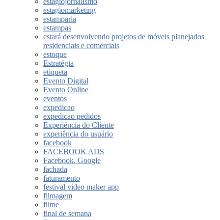
estagiojornalismo
estagiomarketing
estamparia
estampas
estará desenvolvendo projetos de móveis planejados
residenciais e comerciais
estoque
Estratégia
etiqueta
Evento Digital
Evento Online
eventos
expedicao
expedicao pedidos
Experiência do Cliente
experiência do usuário
facebook
FACEBOOK ADS
Facebook. Google
fachada
faturamento
festival video maker app
filmagem
filme
final de semana