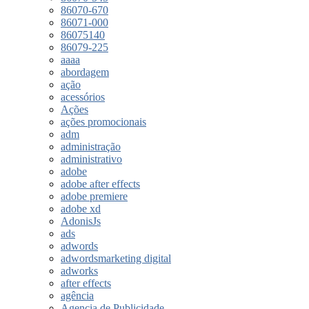
86070-670
86071-000
86075140
86079-225
aaaa
abordagem
ação
acessórios
Ações
ações promocionais
adm
administração
administrativo
adobe
adobe after effects
adobe premiere
adobe xd
AdonisJs
ads
adwords
adwordsmarketing digital
adworks
after effects
agência
Agencia de Publicidade