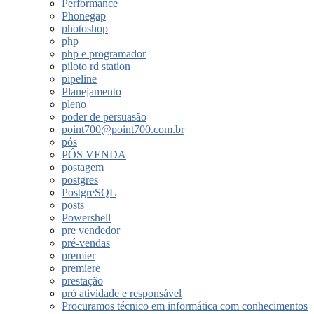
Performance
Phonegap
photoshop
php
php e programador
piloto rd station
pipeline
Planejamento
pleno
poder de persuasão
point700@point700.com.br
pós
PÓS VENDA
postagem
postgres
PostgreSQL
posts
Powershell
pre vendedor
pré-vendas
premier
premiere
prestação
pró atividade e responsável
Procuramos técnico em informática com conhecimentos