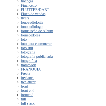
finanças
Financeiro
FLUTTER/DART
Fluxo de vendas
flyers
fonoaudiologia
fonoaudiólogo
formatação de Album
fornecedores
foto
foto para ecommerce
foto still
fotografia
fotografia publicitaria
fotografica
framewok
FRANQUIA
Freela
freelance
freelancer
front
front end
frontend
full
full-stack