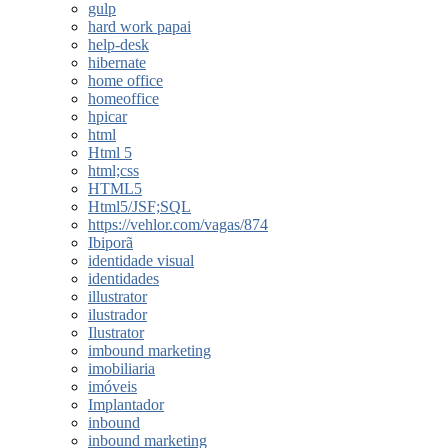
gulp
hard work papai
help-desk
hibernate
home office
homeoffice
hpicar
html
Html 5
html;css
HTML5
Html5/JSF;SQL
https://vehlor.com/vagas/874
Ibiporã
identidade visual
identidades
illustrator
ilustrador
Ilustrator
imbound marketing
imobiliaria
imóveis
Implantador
inbound
inbound marketing