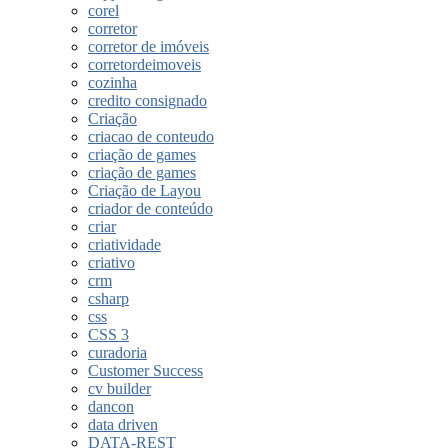
corel
corretor
corretor de imóveis
corretordeimoveis
cozinha
credito consignado
Criação
criacao de conteudo
criação de games
criação de games
Criação de Layou
criador de conteúdo
criar
criatividade
criativo
crm
csharp
css
CSS 3
curadoria
Customer Success
cv builder
dancon
data driven
DATA-REST