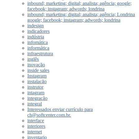
inbound; marketing; digital; analista; agência; google;
facebook; instagram; adwords; londrina
inbound; marketing; digital; analista; agência; Londrina
google; facebook; instagram; adwords; londrina
indesign
indicadores
indústria
infomática
informática
infraestrutura
inglês
inovação
inside sales
Instagram
instalação
instrutor
intagram
integração
integral
Interessados enviar currículo para
ch@softcenter.com.br.
interface
interiores
internet
inventario