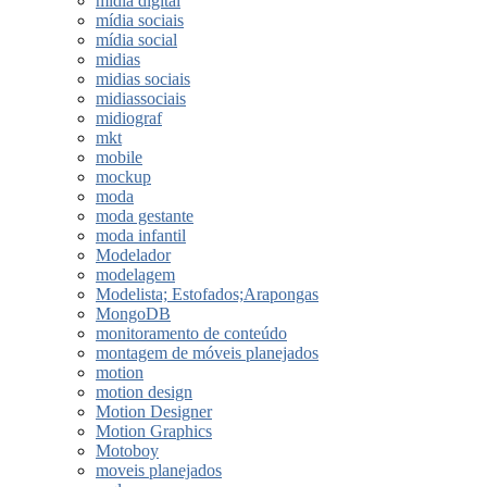
midia digital
mídia sociais
mídia social
midias
midias sociais
midiassociais
midiograf
mkt
mobile
mockup
moda
moda gestante
moda infantil
Modelador
modelagem
Modelista; Estofados;Arapongas
MongoDB
monitoramento de conteúdo
montagem de móveis planejados
motion
motion design
Motion Designer
Motion Graphics
Motoboy
moveis planejados