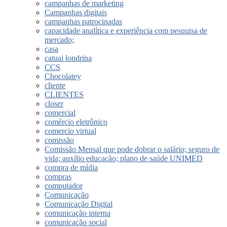
campanhas de marketing
Campanhas digitais
campanhas patrocinadas
capacidade analítica e experiência com pesquisa de
mercado;
casa
catuai londrina
CCS
Chocolatey
cliente
CLIENTES
closer
comercial
comércio eletrônico
comercio virtual
comissão
Comissão Mensal que pode dobrar o salário; seguro de
vida; auxílio educação; plano de saúde UNIMED
compra de mídia
compras
computador
Comunicação
Comunicação Digital
comunicação interna
comunicação social