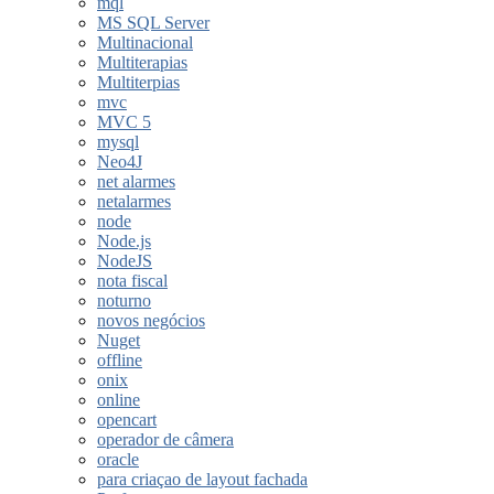
mql
MS SQL Server
Multinacional
Multiterapias
Multiterpias
mvc
MVC 5
mysql
Neo4J
net alarmes
netalarmes
node
Node.js
NodeJS
nota fiscal
noturno
novos negócios
Nuget
offline
onix
online
opencart
operador de câmera
oracle
para criaçao de layout fachada