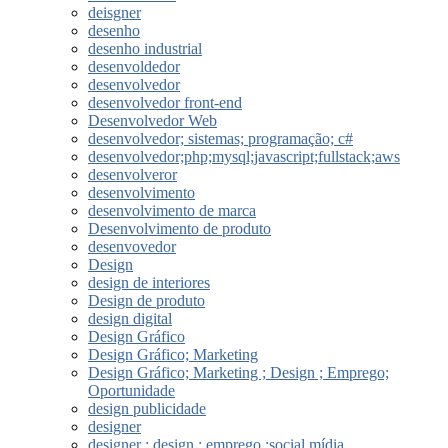
deisgner
desenho
desenho industrial
desenvoldedor
desenvolvedor
desenvolvedor front-end
Desenvolvedor Web
desenvolvedor; sistemas; programação; c#
desenvolvedor;php;mysql;javascript;fullstack;aws
desenvolveror
desenvolvimento
desenvolvimento de marca
Desenvolvimento de produto
desenvovedor
Design
design de interiores
Design de produto
design digital
Design Gráfico
Design Gráfico; Marketing
Design Gráfico; Marketing ; Design ; Emprego;
Oportunidade
design publicidade
designer
designer ; design ; emprego ;social mídia