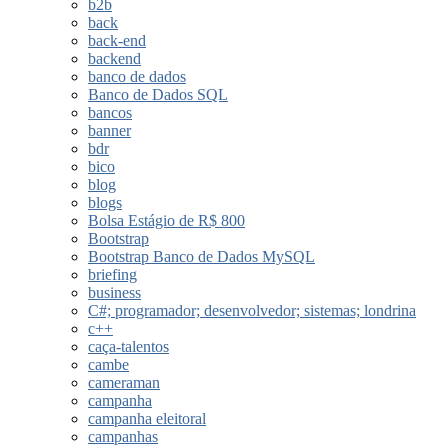
b2b
back
back-end
backend
banco de dados
Banco de Dados SQL
bancos
banner
bdr
bico
blog
blogs
Bolsa Estágio de R$ 800
Bootstrap
Bootstrap Banco de Dados MySQL
briefing
business
C#; programador; desenvolvedor; sistemas; londrina
c++
caça-talentos
cambe
cameraman
campanha
campanha eleitoral
campanhas