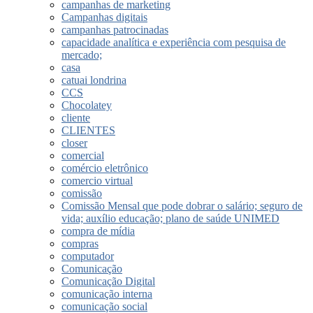
campanhas de marketing
Campanhas digitais
campanhas patrocinadas
capacidade analítica e experiência com pesquisa de
mercado;
casa
catuai londrina
CCS
Chocolatey
cliente
CLIENTES
closer
comercial
comércio eletrônico
comercio virtual
comissão
Comissão Mensal que pode dobrar o salário; seguro de
vida; auxílio educação; plano de saúde UNIMED
compra de mídia
compras
computador
Comunicação
Comunicação Digital
comunicação interna
comunicação social