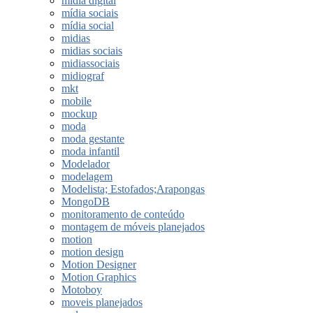
midia digital
mídia sociais
mídia social
midias
midias sociais
midiassociais
midiograf
mkt
mobile
mockup
moda
moda gestante
moda infantil
Modelador
modelagem
Modelista; Estofados;Arapongas
MongoDB
monitoramento de conteúdo
montagem de móveis planejados
motion
motion design
Motion Designer
Motion Graphics
Motoboy
moveis planejados