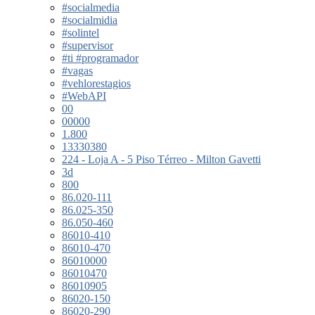
#socialmedia
#socialmidia
#solintel
#supervisor
#ti #programador
#vagas
#vehlorestagios
#WebAPI
00
00000
1.800
13330380
224 - Loja A - 5 Piso Térreo - Milton Gavetti
3d
800
86.020-111
86.025-350
86.050-460
86010-410
86010-470
86010000
86010470
86010905
86020-150
86020-290