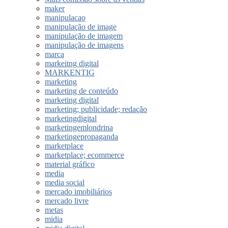
maker
manipulacao
manipulação de image
manipulação de imagem
manipulação de imagens
marca
markeitng digital
MARKENTIG
marketing
marketing de conteúdo
marketing digital
marketing; publicidade; redação
marketingdigital
marketingemlondrina
marketingepropaganda
marketplace
marketplace; ecommerce
material gráfico
media
media social
mercado imobiliários
mercado livre
metas
midia