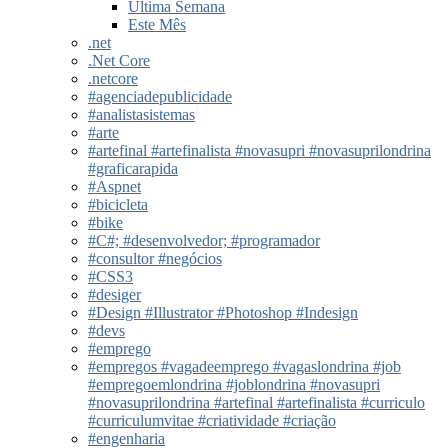
Última Semana
Este Mês
.net
.Net Core
.netcore
#agenciadepublicidade
#analistasistemas
#arte
#artefinal #artefinalista #novasupri #novasuprilondrina
#graficarapida
#Aspnet
#bicicleta
#bike
#C#; #desenvolvedor; #programador
#consultor #negócios
#CSS3
#desiger
#Design #Illustrator #Photoshop #Indesign
#devs
#emprego
#empregos #vagadeemprego #vagaslondrina #job
#empregoemlondrina #joblondrina #novasupri
#novasuprilondrina #artefinal #artefinalista #curriculo
#curriculumvitae #criatividade #criação
#engenharia