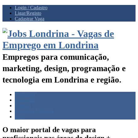
Login / Cadastro
Ligar/Registo
Cadastrar Vaga
Empregos para comunicação,
marketing, design, programação e
tecnologia em Londrina e região.
Freelances
Empregos
Estágios
Blog Jobs Londrina
FAQ
O maior portal de vagas para
profissionais nas
áreas de design +