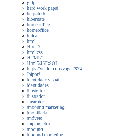
gulp
hard work papai
help-desk
hibernate
home office
homeoffice
hpicar
html
Html 5
html;css
HTML5
Html5/JSF;SQL
https://vehlor.com/vagas/874
Ibiporã
identidade visual
identidades
illustrator
ilustrador
Ilustrator
imbound marketing
imobiliaria
imóveis
Implantador
inbound
inbound marketing