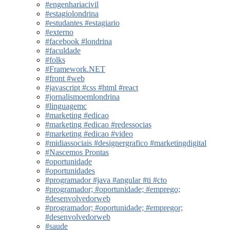
#engenhariacivil
#estagiolondrina
#estudantes #estagiario
#externo
#facebook #londrina
#faculdade
#folks
#Framework.NET
#front #web
#javascript #css #html #react
#jornalismoemlondrina
#linguagemc
#marketing #edicao
#marketing #edicao #redessocias
#marketing #edicao #video
#midiassociais #designergrafico #marketingdigital
#Nascemos Prontas
#oportunidade
#oportunidades
#programador #java #angular #ti #cto
#programador; #oportunidade; #emprego;
#desenvolvedorweb
#programador; #oportunidade; #empregor;
#desenvolvedorweb
#saude