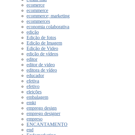
ecomerce
ecommerce
ecommerce; marketing
ecommerces
economia colaborativa
edição
Edição de fotos
Edição de Imagem
Edição de Video
edição de vídeos
editor
editor de video
editora de vídeo
educador
efetiva
efetivo
eleições
embalagem
emkt
emprego design
emprego designer
empreso
ENCANTAMENTO
end