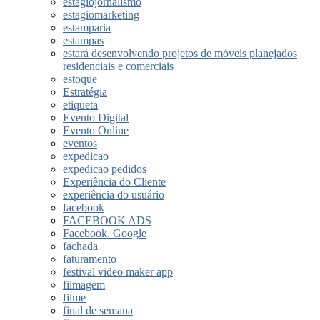
estagiojornalismo
estagiomarketing
estamparia
estampas
estará desenvolvendo projetos de móveis planejados
residenciais e comerciais
estoque
Estratégia
etiqueta
Evento Digital
Evento Online
eventos
expedicao
expedicao pedidos
Experiência do Cliente
experiência do usuário
facebook
FACEBOOK ADS
Facebook. Google
fachada
faturamento
festival video maker app
filmagem
filme
final de semana