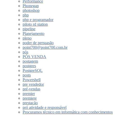
Performance
Phonegap
photoshop
php
php e programador
piloto rd station
pipeline
Planejamento
pleno
poder de persuasão
point700@point700.com.br
pós
PÓS VENDA
postagem
postgres
PostgreSQL
posts
Powershell
pre vendedor
pré-vendas
premier
premiere
prestação
pró atividade e responsável
Procuramos técnico em informática com conhecimentos