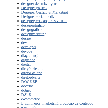
designer de embalagens
Designer gráfico
Designer Gráfico & Marketing
Designer social media
designer; criação; artes visuais
designergráfico
designgrafico
designmarketing
desing
dev
developer
devops
diagramação
digitador
digital
direção de arte
diretor de arte
diretordearte
DOCKER
doctrine
dotnet
DSLR
e-commerce
E-commerce; marketing; produção de conteúdo
e-mail mkt