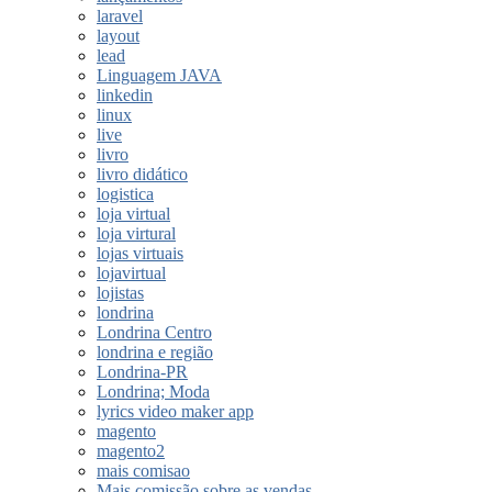
laravel
layout
lead
Linguagem JAVA
linkedin
linux
live
livro
livro didático
logistica
loja virtual
loja virtural
lojas virtuais
lojavirtual
lojistas
londrina
Londrina Centro
londrina e região
Londrina-PR
Londrina; Moda
lyrics video maker app
magento
magento2
mais comisao
Mais comissão sobre as vendas