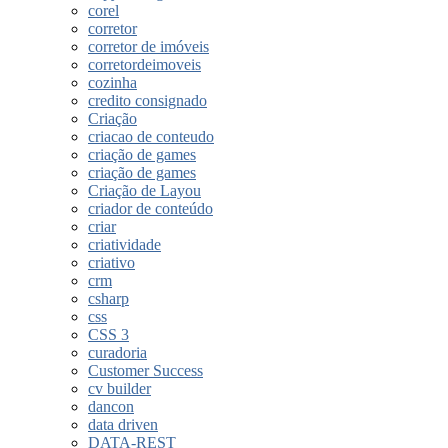
corel
corretor
corretor de imóveis
corretordeimoveis
cozinha
credito consignado
Criação
criacao de conteudo
criação de games
criação de games
Criação de Layou
criador de conteúdo
criar
criatividade
criativo
crm
csharp
css
CSS 3
curadoria
Customer Success
cv builder
dancon
data driven
DATA-REST