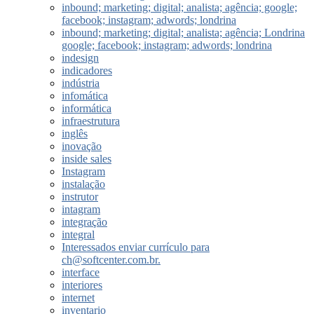
inbound; marketing; digital; analista; agência; google;
facebook; instagram; adwords; londrina
inbound; marketing; digital; analista; agência; Londrina
google; facebook; instagram; adwords; londrina
indesign
indicadores
indústria
infomática
informática
infraestrutura
inglês
inovação
inside sales
Instagram
instalação
instrutor
intagram
integração
integral
Interessados enviar currículo para
ch@softcenter.com.br.
interface
interiores
internet
inventario