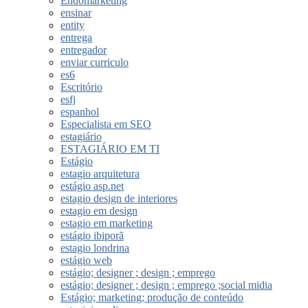
Endomarketing
ensinar
entity
entrega
entregador
enviar curriculo
es6
Escritório
esfj
espanhol
Especialista em SEO
estagiário
ESTAGIÁRIO EM TI
Estágio
estagio arquitetura
estágio asp.net
estagio design de interiores
estagio em design
estagio em marketing
estágio ibiporã
estagio londrina
estágio web
estágio; designer ; design ; emprego
estágio; designer ; design ; emprego ;social midia
Estágio; marketing; produção de conteúdo