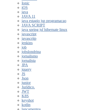
Ionic
iOS
java
JAVA 11
java estagio jsp programacao
JAVA SCRIPT
java spring jsf hibernate linux
javascript
javascritp
jenkins
job
jobslondrina
jornalismo
jornalista
JPA
jquery
JS
Json
junior
Jurídico.
JWT
K8S
keyshot
kotlin
lançamentos