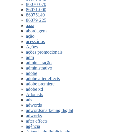
86070-670
86071-000
86075140
86079-225
aaaa
abordagem
ação
acessórios
Ações
ações promocionais
adm
administração
administrativo
adobe
adobe after effects
adobe premiere
adobe xd
AdonisJs
ads
adwords
adwordsmarketing digital
adworks
after effects
agência
Agencia de Publicidade