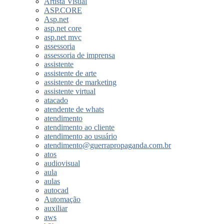
Artista Visual
ASP.CORE
Asp.net
asp.net core
asp.net mvc
assessoria
assessoria de imprensa
assistente
assistente de arte
assistente de marketing
assistente virtual
atacado
atendente de whats
atendimento
atendimento ao cliente
atendimento ao usuário
atendimento@guerrapropaganda.com.br
atos
audiovisual
aula
aulas
autocad
Automação
auxiliar
aws