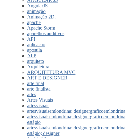
ANGULAR JS
AngularJS
animação
Animação 2D.
apache
Apache Storm
aparelhos auditivos
API
aplicacao
apostila
APP
arquiteto
Arquitetura
ARQUITETURA MVC
ART E DESIGNER
arte final
arte finalista
artes
Artes Visuais
artesvisuais
artesvisuaisemlondrina; designergraficoemlondrina
artesvisuaisemlondrina; designergraficoemlondrina;
estágio
artesvisuaisemlondrina; designergraficoemlondrina;
estágio; designer