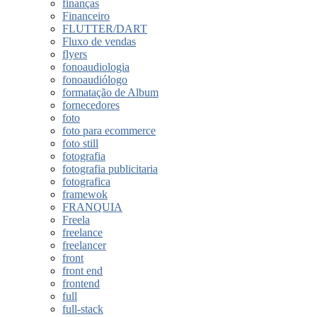
finanças
Financeiro
FLUTTER/DART
Fluxo de vendas
flyers
fonoaudiologia
fonoaudiólogo
formatação de Album
fornecedores
foto
foto para ecommerce
foto still
fotografia
fotografia publicitaria
fotografica
framewok
FRANQUIA
Freela
freelance
freelancer
front
front end
frontend
full
full-stack