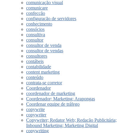
comunicação visual
comunicare
confecção
configuração de servidores
conhecimento
consócios
consultiva
consultor
consultor de venda
consultor de vendas
consultores
contábeis
contabilidade
content marketing
conteúdo
contrata-se corretor
Coordenador
coordenador de marketing
Coordenador; Marketing; Arapongas
Coordenar equipe de tráfego
copywrite
copywriter
Copywriter; Redator Web; Redação Publicitária;
Inbound Marketing; Marketing Digital
copywriting