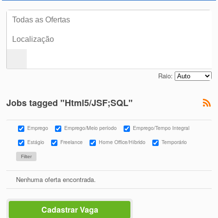
Raio:
Jobs tagged "Html5/JSF;SQL"
Emprego
Emprego/Meio período
Emprego/Tempo Integral
Estágio
Freelance
Home Office/Híbrido
Temporário
Nenhuma oferta encontrada.
Cadastrar Vaga