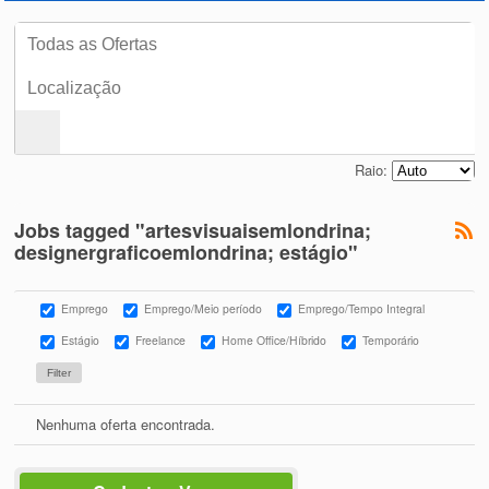
Raio:
Jobs tagged "artesvisuaisemlondrina;
designergraficoemlondrina; estágio"
Emprego
Emprego/Meio período
Emprego/Tempo Integral
Estágio
Freelance
Home Office/Híbrido
Temporário
Nenhuma oferta encontrada.