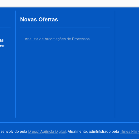
Novas Ofertas
Analista de Automações de Processos
 as
 em
senvolvido pela
Droopi Agência Digital
. Atualmente, administrado pela
Times Film