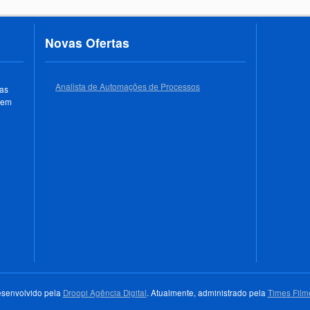
Novas Ofertas
Analista de Automações de Processos
 as
 em
senvolvido pela
Droopi Agência Digital
. Atualmente, administrado pela
Times Film