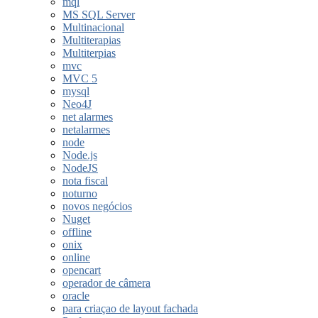
mql
MS SQL Server
Multinacional
Multiterapias
Multiterpias
mvc
MVC 5
mysql
Neo4J
net alarmes
netalarmes
node
Node.js
NodeJS
nota fiscal
noturno
novos negócios
Nuget
offline
onix
online
opencart
operador de câmera
oracle
para criaçao de layout fachada