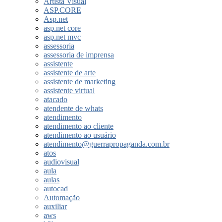
Artista Visual
ASP.CORE
Asp.net
asp.net core
asp.net mvc
assessoria
assessoria de imprensa
assistente
assistente de arte
assistente de marketing
assistente virtual
atacado
atendente de whats
atendimento
atendimento ao cliente
atendimento ao usuário
atendimento@guerrapropaganda.com.br
atos
audiovisual
aula
aulas
autocad
Automação
auxiliar
aws