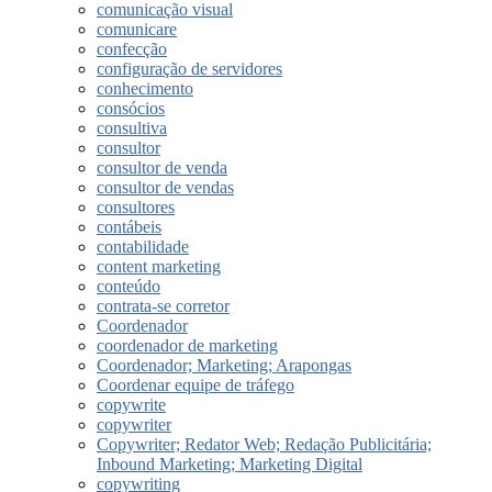
comunicação visual
comunicare
confecção
configuração de servidores
conhecimento
consócios
consultiva
consultor
consultor de venda
consultor de vendas
consultores
contábeis
contabilidade
content marketing
conteúdo
contrata-se corretor
Coordenador
coordenador de marketing
Coordenador; Marketing; Arapongas
Coordenar equipe de tráfego
copywrite
copywriter
Copywriter; Redator Web; Redação Publicitária;
Inbound Marketing; Marketing Digital
copywriting