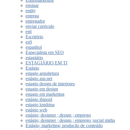
Endomarketing
ensinar
entity
entrega
entregador
enviar curriculo
es6
Escritório
esfj
espanhol
Especialista em SEO
estagiário
ESTAGIÁRIO EM TI
Estágio
estagio arquitetura
estágio asp.net
estagio design de interiores
estagio em design
estagio em marketing
estágio ibiporã
estagio londrina
estágio web
estágio; designer ; design ; emprego
estágio; designer ; design ; emprego ;social midia
Estágio; marketing; produção de conteúdo