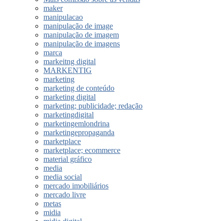
maker
manipulacao
manipulação de image
manipulação de imagem
manipulação de imagens
marca
markeitng digital
MARKENTIG
marketing
marketing de conteúdo
marketing digital
marketing; publicidade; redação
marketingdigital
marketingemlondrina
marketingepropaganda
marketplace
marketplace; ecommerce
material gráfico
media
media social
mercado imobiliários
mercado livre
metas
midia