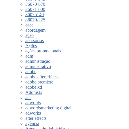
86070-670
86071-000
86075140
86079-225
aaaa
abordagem
ação
acessórios
Ações
ações promocionais
adm
administração
administrativo
adobe
adobe after effects
adobe premiere
adobe xd
AdonisJs
ads
adwords
adwordsmarketing digital
adworks
after effects
agência
Agencia de Publicidade