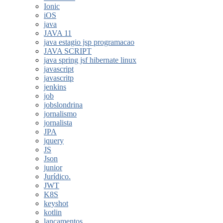
Ionic
iOS
java
JAVA 11
java estagio jsp programacao
JAVA SCRIPT
java spring jsf hibernate linux
javascript
javascritp
jenkins
job
jobslondrina
jornalismo
jornalista
JPA
jquery
JS
Json
junior
Jurídico.
JWT
K8S
keyshot
kotlin
lançamentos