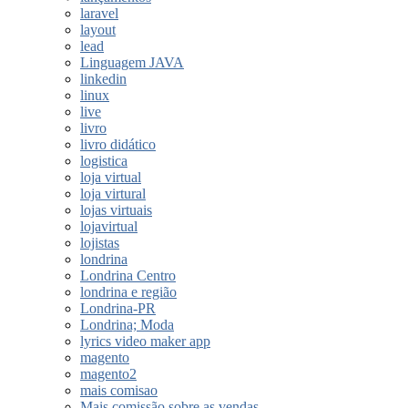
laravel
layout
lead
Linguagem JAVA
linkedin
linux
live
livro
livro didático
logistica
loja virtual
loja virtural
lojas virtuais
lojavirtual
lojistas
londrina
Londrina Centro
londrina e região
Londrina-PR
Londrina; Moda
lyrics video maker app
magento
magento2
mais comisao
Mais comissão sobre as vendas