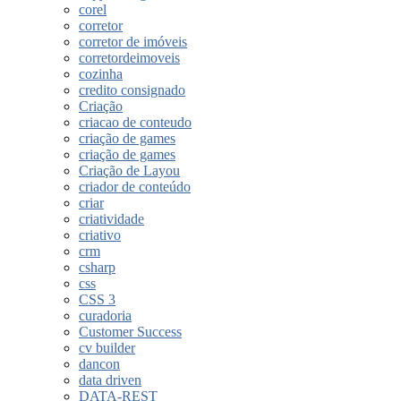
corel
corretor
corretor de imóveis
corretordeimoveis
cozinha
credito consignado
Criação
criacao de conteudo
criação de games
criação de games
Criação de Layou
criador de conteúdo
criar
criatividade
criativo
crm
csharp
css
CSS 3
curadoria
Customer Success
cv builder
dancon
data driven
DATA-REST