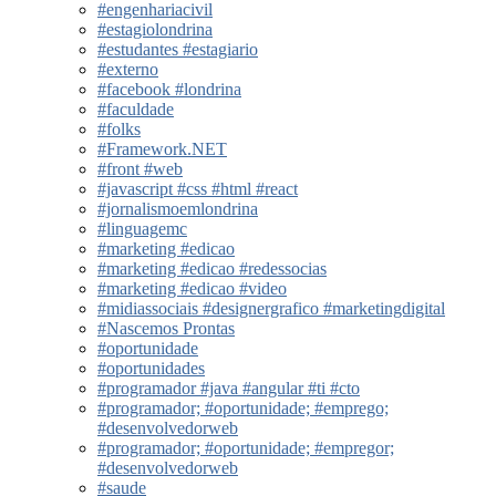
#engenhariacivil
#estagiolondrina
#estudantes #estagiario
#externo
#facebook #londrina
#faculdade
#folks
#Framework.NET
#front #web
#javascript #css #html #react
#jornalismoemlondrina
#linguagemc
#marketing #edicao
#marketing #edicao #redessocias
#marketing #edicao #video
#midiassociais #designergrafico #marketingdigital
#Nascemos Prontas
#oportunidade
#oportunidades
#programador #java #angular #ti #cto
#programador; #oportunidade; #emprego;
#desenvolvedorweb
#programador; #oportunidade; #empregor;
#desenvolvedorweb
#saude