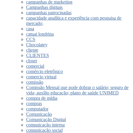
campanhas de marketing
Campanhas digitais
campanhas patrocinadas
capacidade analítica e experiência com pesquisa de
mercado;
casa
catuai londrina
CCS
Chocolatey
cliente
CLIENTES
closer
comercial
comércio eletrônico
comercio virtual
comissão
Comissão Mensal que pode dobrar o salário; seguro de
vida; auxílio educação; plano de saúde UNIMED
compra de mídia
compras
computador
Comunicação
Comunicação Digital
comunicação interna
comunicação social