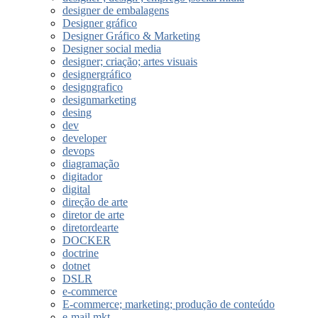
designer de embalagens
Designer gráfico
Designer Gráfico & Marketing
Designer social media
designer; criação; artes visuais
designergráfico
designgrafico
designmarketing
desing
dev
developer
devops
diagramação
digitador
digital
direção de arte
diretor de arte
diretordearte
DOCKER
doctrine
dotnet
DSLR
e-commerce
E-commerce; marketing; produção de conteúdo
e-mail mkt