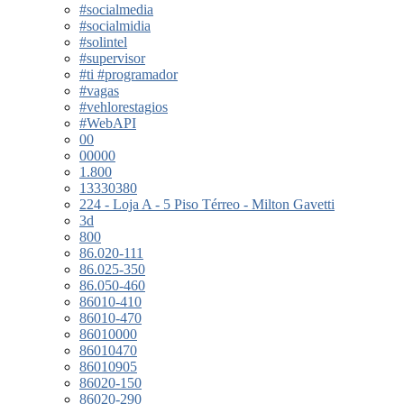
#socialmedia
#socialmidia
#solintel
#supervisor
#ti #programador
#vagas
#vehlorestagios
#WebAPI
00
00000
1.800
13330380
224 - Loja A - 5 Piso Térreo - Milton Gavetti
3d
800
86.020-111
86.025-350
86.050-460
86010-410
86010-470
86010000
86010470
86010905
86020-150
86020-290