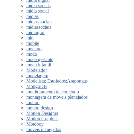
midia digital
mídia sociais
mídia social
midias
midias sociais
midiassociais
midiograf
mkt
mobile
mockup
moda
moda gestante
moda infantil
Modelador
modelagem
Modelista; Estofados;Arapongas
MongoDB
monitoramento de conteúdo
montagem de móveis planejados
motion
motion design
Motion Designer
Motion Graphics
Motoboy
moveis planejados