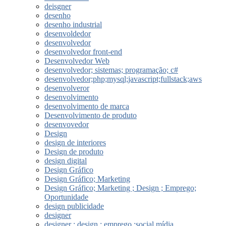
deisgner
desenho
desenho industrial
desenvoldedor
desenvolvedor
desenvolvedor front-end
Desenvolvedor Web
desenvolvedor; sistemas; programação; c#
desenvolvedor;php;mysql;javascript;fullstack;aws
desenvolveror
desenvolvimento
desenvolvimento de marca
Desenvolvimento de produto
desenvovedor
Design
design de interiores
Design de produto
design digital
Design Gráfico
Design Gráfico; Marketing
Design Gráfico; Marketing ; Design ; Emprego;
Oportunidade
design publicidade
designer
designer ; design ; emprego ;social mídia