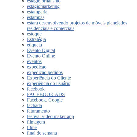
estagiojornalismo
estagiomarketing
estamparia
estampas
estará desenvolvendo projetos de móveis planejados
residenciais e comerciais
estoque
Estratégia
etiqueta
Evento Digital
Evento Online
eventos
expedicao
expedicao pedidos
Experiência do Cliente
experiência do usuário
facebook
FACEBOOK ADS
Facebook. Google
fachada
faturamento
festival video maker app
filmagem
filme
final de semana