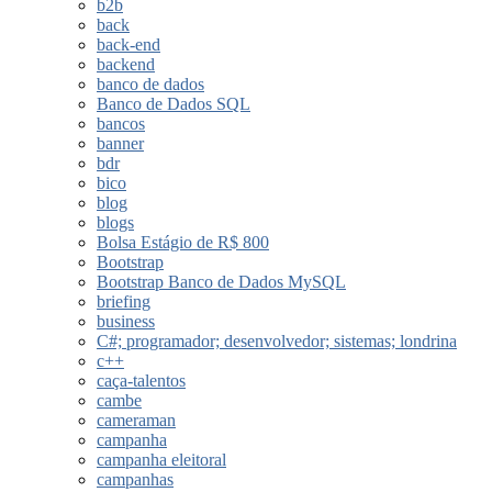
b2b
back
back-end
backend
banco de dados
Banco de Dados SQL
bancos
banner
bdr
bico
blog
blogs
Bolsa Estágio de R$ 800
Bootstrap
Bootstrap Banco de Dados MySQL
briefing
business
C#; programador; desenvolvedor; sistemas; londrina
c++
caça-talentos
cambe
cameraman
campanha
campanha eleitoral
campanhas