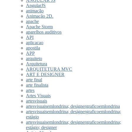
ANGULAR JS
AngularJS
animação
Animação 2D.
apache
Apache Storm
aparelhos auditivos
API
aplicacao
apostila
APP
arquiteto
Arquitetura
ARQUITETURA MVC
ART E DESIGNER
arte final
arte finalista
artes
Artes Visuais
artesvisuais
artesvisuaisemlondrina; designergraficoemlondrina
artesvisuaisemlondrina; designergraficoemlondrina;
estágio
artesvisuaisemlondrina; designergraficoemlondrina;
estágio; designer