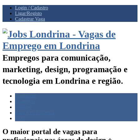
Login / Cadastro
Ligar/Registo
Cadastrar Vaga
Empregos para comunicação,
marketing, design, programação e
tecnologia em Londrina e região.
Freelances
Empregos
Estágios
Blog Jobs Londrina
FAQ
O maior portal de vagas para
profissionais nas
áreas de design +