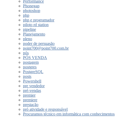
Performance
Phonegap
photoshop
php
php e programador
piloto rd station
pipeline
Planejamento
pleno
poder de persuasão
point700@point700.com.br
pós
PÓS VENDA
postagem
postgres
PostgreSQL
posts
Powershell
pre vendedor
pré-vendas
premier
premiere
prestação
pró atividade e responsável
Procuramos técnico em informática com conhecimentos