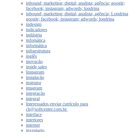
inbound; marketing; digital; analista; agência; google;
facebook; instagram; adwords; londrina
inbound; marketing; digital; analista; agência; Londrina
google; facebook; instagram; adwords; londrina
indesign
indicadores
indústria
infomática
informática
infraestrutura
inglês
inovação
inside sales
Instagram
instalação
instrutor
intagram
integração
integral
Interessados enviar currículo para
ch@softcenter.com.br.
interface
interiores
internet
inventario