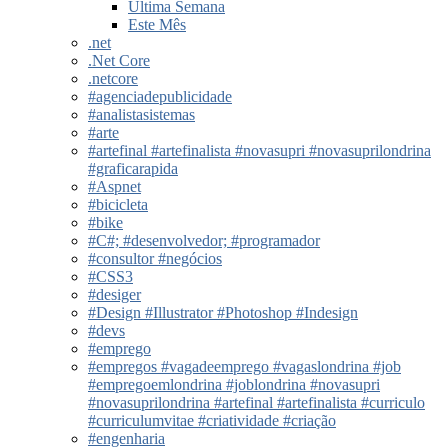
Última Semana
Este Mês
.net
.Net Core
.netcore
#agenciadepublicidade
#analistasistemas
#arte
#artefinal #artefinalista #novasupri #novasuprilondrina
#graficarapida
#Aspnet
#bicicleta
#bike
#C#; #desenvolvedor; #programador
#consultor #negócios
#CSS3
#desiger
#Design #Illustrator #Photoshop #Indesign
#devs
#emprego
#empregos #vagadeemprego #vagaslondrina #job
#empregoemlondrina #joblondrina #novasupri
#novasuprilondrina #artefinal #artefinalista #curriculo
#curriculumvitae #criatividade #criação
#engenharia