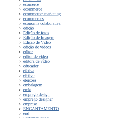
ecomerce
ecommerce
ecommerce; marketing
ecommerces
economia colaborativa
edição
Edição de fotos
Edição de Imagem
Edição de Video
edição de vídeos
editor
editor de video
editora de vídeo
educador
efetiva
efetivo
eleições
embalagem
emkt
emprego design
emprego designer
empreso
ENCANTAMENTO
end