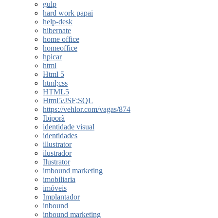
gulp
hard work papai
help-desk
hibernate
home office
homeoffice
hpicar
html
Html 5
html;css
HTML5
Html5/JSF;SQL
https://vehlor.com/vagas/874
Ibiporã
identidade visual
identidades
illustrator
ilustrador
Ilustrator
imbound marketing
imobiliaria
imóveis
Implantador
inbound
inbound marketing