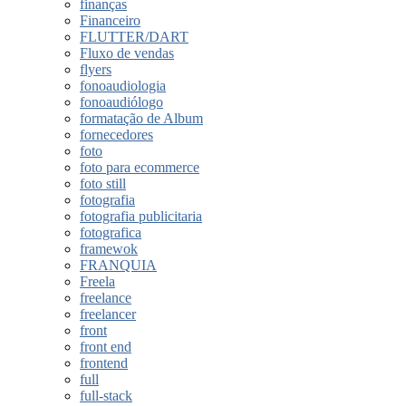
finanças
Financeiro
FLUTTER/DART
Fluxo de vendas
flyers
fonoaudiologia
fonoaudiólogo
formatação de Album
fornecedores
foto
foto para ecommerce
foto still
fotografia
fotografia publicitaria
fotografica
framewok
FRANQUIA
Freela
freelance
freelancer
front
front end
frontend
full
full-stack