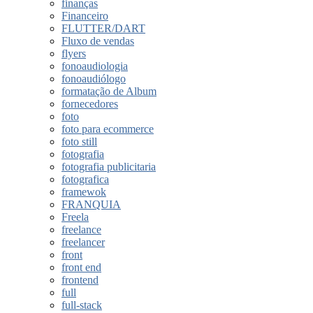
finanças
Financeiro
FLUTTER/DART
Fluxo de vendas
flyers
fonoaudiologia
fonoaudiólogo
formatação de Album
fornecedores
foto
foto para ecommerce
foto still
fotografia
fotografia publicitaria
fotografica
framewok
FRANQUIA
Freela
freelance
freelancer
front
front end
frontend
full
full-stack