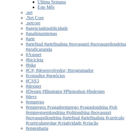
Última Semana
Este Mês
.net
.Net Core
.netcore
#agenciadepublicidade
#analistasistemas
#arte
#artefinal #artefinalista #novasupri #novasuprilondrina
#graficarapida
#Aspnet
#bicicleta
#bike
#C#; #desenvolvedor; #programador
#consultor #negócios
#CSS3
#desiger
#Design #Illustrator #Photoshop #Indesign
#devs
#emprego
#empregos #vagadeemprego #vagaslondrina #job
#empregoemlondrina #joblondrina #novasupri
#novasuprilondrina #artefinal #artefinalista #curriculo
#curriculumvitae #criatividade #criação
#engenharia