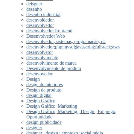
deisgner
desenho
desenho industrial
desenvoldedor
desenvolvedor
desenvolvedor front-end
Desenvolvedor Web
desenvolvedor; sistemas; programação; c#
desenvolvedor;php;mysql;javascript;fullstack;aws
desenvolveror
desenvolvimento
desenvolvimento de marca
Desenvolvimento de produto
desenvovedor
Design
design de interiores
Design de produto
design digital
Design Gráfico
Design Gráfico; Marketing
Design Gráfico; Marketing ; Design ; Emprego;
Oportunidade
design publicidade
designer
designer ; design ; emprego ;social mídia