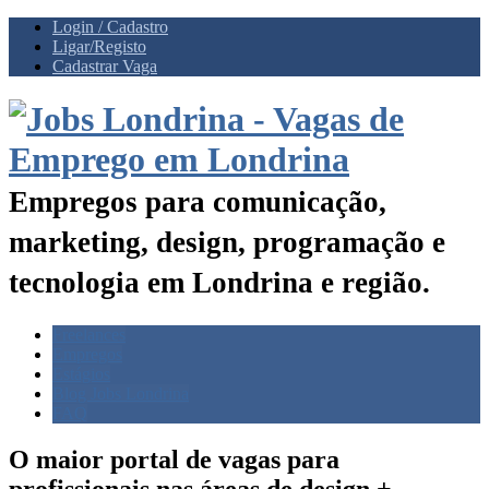
Login / Cadastro
Ligar/Registo
Cadastrar Vaga
Empregos para comunicação,
marketing, design, programação e
tecnologia em Londrina e região.
Freelances
Empregos
Estágios
Blog Jobs Londrina
FAQ
O maior portal de vagas para
profissionais nas
áreas de design +