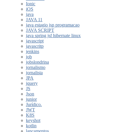
Ionic
iOS
java
JAVA 11
java estagio jsp programacao
JAVA SCRIPT
java spring jsf hibernate linux
javascript
javascritp
jenkins
job
jobslondrina
jornalismo
jornalista
JPA
jquery
JS
Json
junior
Jurídico.
JWT
K8S
keyshot
kotlin
lançamentos