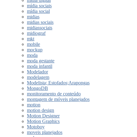
midia digital
mídia sociais
mídia social
midias
midias sociais
midiassociais
midiograf
mkt
mobile
mockup
moda
moda gestante
moda infantil
Modelador
modelagem
Modelista; Estofados;Arapongas
MongoDB
monitoramento de conteúdo
montagem de móveis planejados
motion
motion design
Motion Designer
Motion Graphics
Motoboy
moveis planejados