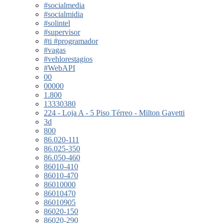
#socialmedia
#socialmidia
#solintel
#supervisor
#ti #programador
#vagas
#vehlorestagios
#WebAPI
00
00000
1.800
13330380
224 - Loja A - 5 Piso Térreo - Milton Gavetti
3d
800
86.020-111
86.025-350
86.050-460
86010-410
86010-470
86010000
86010470
86010905
86020-150
86020-290