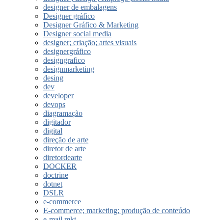
designer de embalagens
Designer gráfico
Designer Gráfico & Marketing
Designer social media
designer; criação; artes visuais
designergráfico
designgrafico
designmarketing
desing
dev
developer
devops
diagramação
digitador
digital
direção de arte
diretor de arte
diretordearte
DOCKER
doctrine
dotnet
DSLR
e-commerce
E-commerce; marketing; produção de conteúdo
e-mail mkt