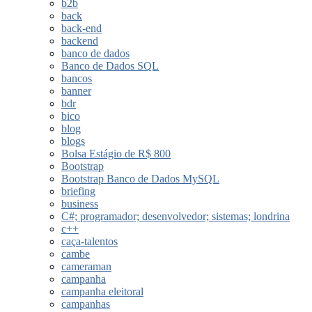
b2b
back
back-end
backend
banco de dados
Banco de Dados SQL
bancos
banner
bdr
bico
blog
blogs
Bolsa Estágio de R$ 800
Bootstrap
Bootstrap Banco de Dados MySQL
briefing
business
C#; programador; desenvolvedor; sistemas; londrina
c++
caça-talentos
cambe
cameraman
campanha
campanha eleitoral
campanhas