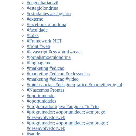
#engenhariacivil
#estagiolondrina
#estudantes #estagiario
#externo
#facebook #londrina
#faculdade
#folks
#Framework.NET
#front #web
#javascript #css #html #react
#jornalismoemlondrina
#linguagemc
#marketing #edicao
#marketing #edicao #redessocias
#marketing #edicao #video
#midiassociais #designergrafico #marketingdigital
#Nascemos Prontas
#oportunidade
#oportunidades
#programador #java #angular #ti #cto
#programador; #oportunidade; #emprego;
#desenvolvedorweb
#programador; #oportunidade; #empregor;
#desenvolvedorweb
#saude