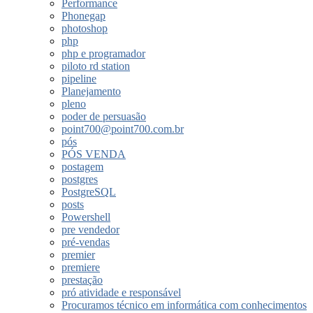
Performance
Phonegap
photoshop
php
php e programador
piloto rd station
pipeline
Planejamento
pleno
poder de persuasão
point700@point700.com.br
pós
PÓS VENDA
postagem
postgres
PostgreSQL
posts
Powershell
pre vendedor
pré-vendas
premier
premiere
prestação
pró atividade e responsável
Procuramos técnico em informática com conhecimentos