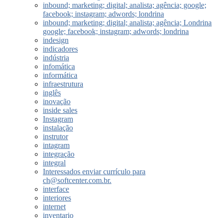
inbound; marketing; digital; analista; agência; google;
facebook; instagram; adwords; londrina
inbound; marketing; digital; analista; agência; Londrina
google; facebook; instagram; adwords; londrina
indesign
indicadores
indústria
infomática
informática
infraestrutura
inglês
inovação
inside sales
Instagram
instalação
instrutor
intagram
integração
integral
Interessados enviar currículo para
ch@softcenter.com.br.
interface
interiores
internet
inventario