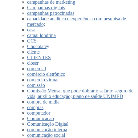
campanhas de marketing
Campanhas digitais
campanhas patrocinadas
capacidade analítica e experiência com pesquisa de
mercado;
casa
catuai londrina
CCS
Chocolatey
cliente
CLIENTES
closer
comercial
comércio eletrônico
comercio virtual
comissão
Comissão Mensal que pode dobrar o salário; seguro de
vida; auxílio educação; plano de saúde UNIMED
compra de mídia
compras
computador
Comunicação
Comunicação Digital
comunicação interna
comunicação social