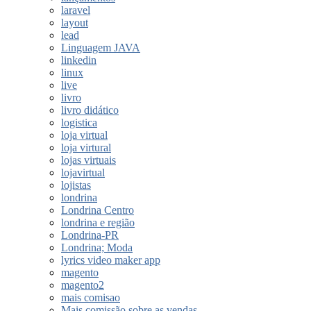
laravel
layout
lead
Linguagem JAVA
linkedin
linux
live
livro
livro didático
logistica
loja virtual
loja virtural
lojas virtuais
lojavirtual
lojistas
londrina
Londrina Centro
londrina e região
Londrina-PR
Londrina; Moda
lyrics video maker app
magento
magento2
mais comisao
Mais comissão sobre as vendas