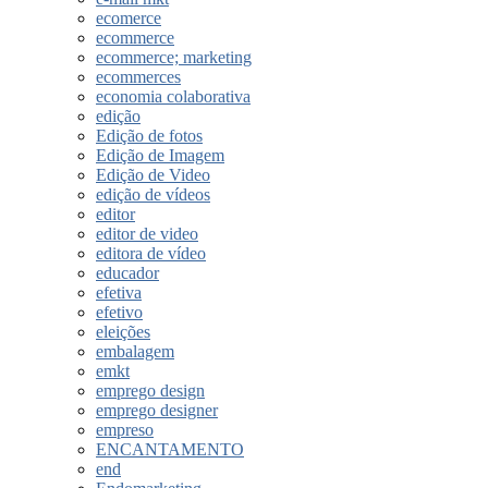
ecomerce
ecommerce
ecommerce; marketing
ecommerces
economia colaborativa
edição
Edição de fotos
Edição de Imagem
Edição de Video
edição de vídeos
editor
editor de video
editora de vídeo
educador
efetiva
efetivo
eleições
embalagem
emkt
emprego design
emprego designer
empreso
ENCANTAMENTO
end