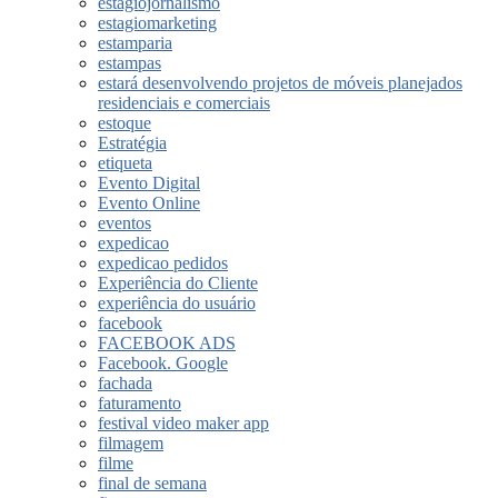
estagiojornalismo
estagiomarketing
estamparia
estampas
estará desenvolvendo projetos de móveis planejados
residenciais e comerciais
estoque
Estratégia
etiqueta
Evento Digital
Evento Online
eventos
expedicao
expedicao pedidos
Experiência do Cliente
experiência do usuário
facebook
FACEBOOK ADS
Facebook. Google
fachada
faturamento
festival video maker app
filmagem
filme
final de semana