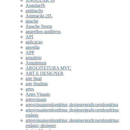
ANGULAR JS
AngularJS
animação
Animação 2D.
apache
Apache Storm
aparelhos auditivos
API
aplicacao
apostila
APP
arquiteto
Arquitetura
ARQUITETURA MVC
ART E DESIGNER
arte final
arte finalista
artes
Artes Visuais
artesvisuais
artesvisuaisemlondrina; designergraficoemlondrina
artesvisuaisemlondrina; designergraficoemlondrina;
estágio
artesvisuaisemlondrina; designergraficoemlondrina;
estágio; designer