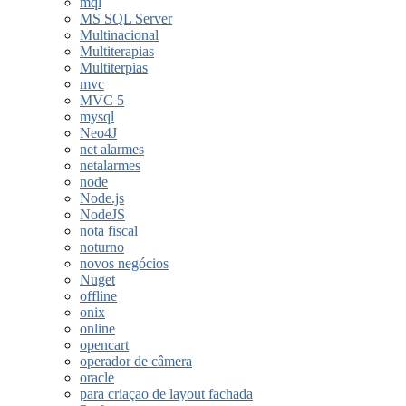
mql
MS SQL Server
Multinacional
Multiterapias
Multiterpias
mvc
MVC 5
mysql
Neo4J
net alarmes
netalarmes
node
Node.js
NodeJS
nota fiscal
noturno
novos negócios
Nuget
offline
onix
online
opencart
operador de câmera
oracle
para criaçao de layout fachada