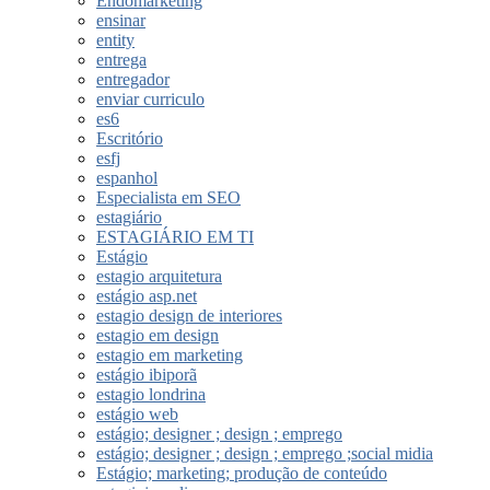
Endomarketing
ensinar
entity
entrega
entregador
enviar curriculo
es6
Escritório
esfj
espanhol
Especialista em SEO
estagiário
ESTAGIÁRIO EM TI
Estágio
estagio arquitetura
estágio asp.net
estagio design de interiores
estagio em design
estagio em marketing
estágio ibiporã
estagio londrina
estágio web
estágio; designer ; design ; emprego
estágio; designer ; design ; emprego ;social midia
Estágio; marketing; produção de conteúdo