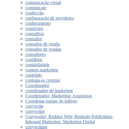
comunicação visual
comunicare
confecção
configuração de servidores
conhecimento
consócios
consultiva
consultor
consultor de venda
consultor de vendas
consultores
contábeis
contabilidade
content marketing
conteúdo
contrata-se corretor
Coordenador
coordenador de marketing
Coordenador; Marketing; Arapongas
Coordenar equipe de tráfego
copywrite
copywriter
Copywriter; Redator Web; Redação Publicitária;
Inbound Marketing; Marketing Digital
copywriting