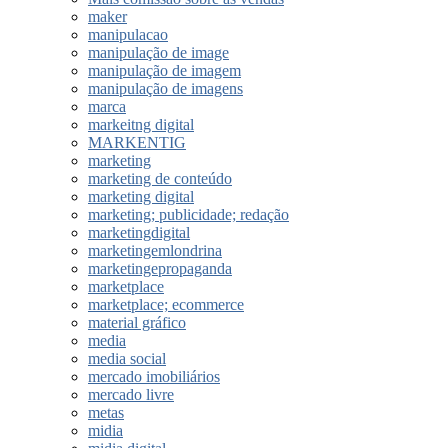
maker
manipulacao
manipulação de image
manipulação de imagem
manipulação de imagens
marca
markeitng digital
MARKENTIG
marketing
marketing de conteúdo
marketing digital
marketing; publicidade; redação
marketingdigital
marketingemlondrina
marketingepropaganda
marketplace
marketplace; ecommerce
material gráfico
media
media social
mercado imobiliários
mercado livre
metas
midia