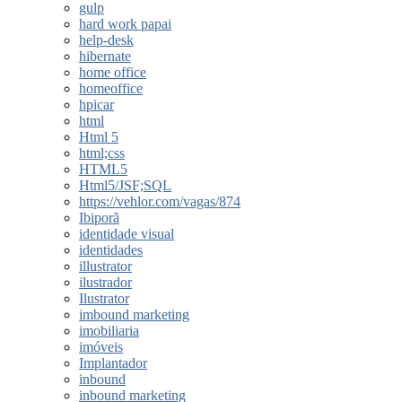
gulp
hard work papai
help-desk
hibernate
home office
homeoffice
hpicar
html
Html 5
html;css
HTML5
Html5/JSF;SQL
https://vehlor.com/vagas/874
Ibiporã
identidade visual
identidades
illustrator
ilustrador
Ilustrator
imbound marketing
imobiliaria
imóveis
Implantador
inbound
inbound marketing