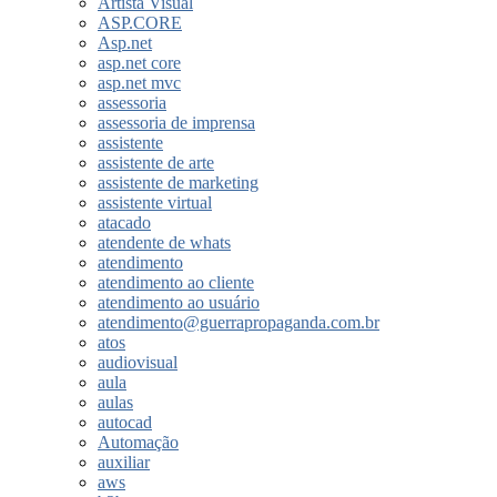
Artista Visual
ASP.CORE
Asp.net
asp.net core
asp.net mvc
assessoria
assessoria de imprensa
assistente
assistente de arte
assistente de marketing
assistente virtual
atacado
atendente de whats
atendimento
atendimento ao cliente
atendimento ao usuário
atendimento@guerrapropaganda.com.br
atos
audiovisual
aula
aulas
autocad
Automação
auxiliar
aws