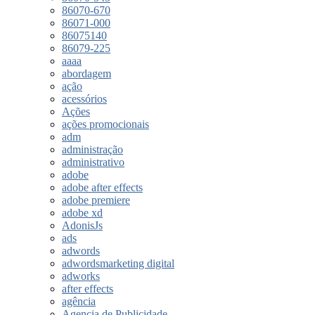
86070-670
86071-000
86075140
86079-225
aaaa
abordagem
ação
acessórios
Ações
ações promocionais
adm
administração
administrativo
adobe
adobe after effects
adobe premiere
adobe xd
AdonisJs
ads
adwords
adwordsmarketing digital
adworks
after effects
agência
Agencia de Publicidade