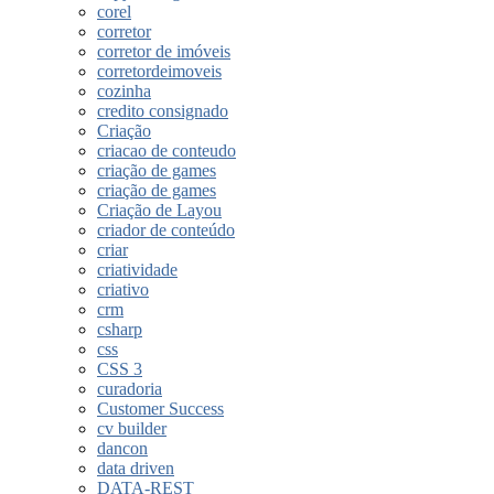
corel
corretor
corretor de imóveis
corretordeimoveis
cozinha
credito consignado
Criação
criacao de conteudo
criação de games
criação de games
Criação de Layou
criador de conteúdo
criar
criatividade
criativo
crm
csharp
css
CSS 3
curadoria
Customer Success
cv builder
dancon
data driven
DATA-REST