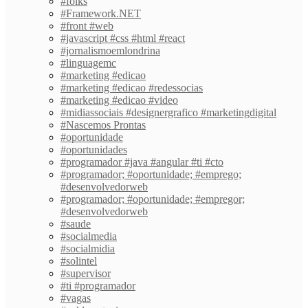
#folks
#Framework.NET
#front #web
#javascript #css #html #react
#jornalismoemlondrina
#linguagemc
#marketing #edicao
#marketing #edicao #redessocias
#marketing #edicao #video
#midiassociais #designergrafico #marketingdigital
#Nascemos Prontas
#oportunidade
#oportunidades
#programador #java #angular #ti #cto
#programador; #oportunidade; #emprego;
#desenvolvedorweb
#programador; #oportunidade; #empregor;
#desenvolvedorweb
#saude
#socialmedia
#socialmidia
#solintel
#supervisor
#ti #programador
#vagas