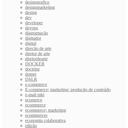
designgrafico
designmarketing
desing
dev
developer
devops
diagramação
digitador
digital
direção de arte
diretor de arte
diretordearte
DOCKER
doctrine
dotnet
DSLR
e-commerce
E-commerce; marketing; produção de conteúdo
e-mail mkt
ecomerce
ecommerce
ecommerce; marketing
ecommerces
economia colaborativa
edição