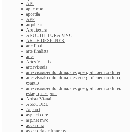
API
aplicacao
apostila
APP
arquiteto
Arquitetura
ARQUITETURA MVC
ART E DESIGNER
arte final
arte finalista
artes
Artes Visuais
artesvisuais
artesvisuaisemlondrina; designergraficoemlondrina
artesvisuaisemlondrina; designergraficoemlondrina;
estágio
artesvisuaisemlondrina; designergraficoemlondrina;
estágio; designer
Artista Visual
ASP.CORE
Asp.net
asp.net core
asp.net mvc
assessoria
assessoria de imprensa