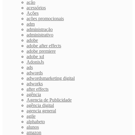
ação
acessórios
Ações
ações promocionais
adm
administração
administrativo
adobe
adobe after effects
adobe premiere
adobe xd
AdonisJs
ads
adwords
adwordsmarketing digital
adworks
after effects
agência
Agencia de Publicidade
agência digital
agencia general
agile
alphabeto
alunos
amazon