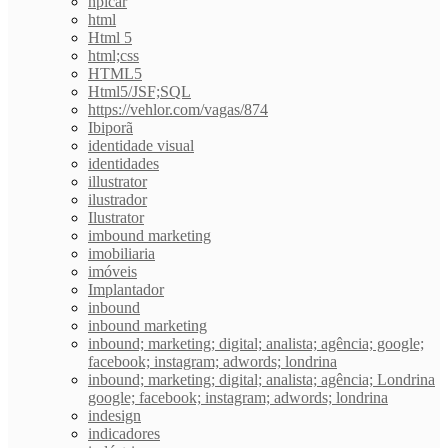
hpicar
html
Html 5
html;css
HTML5
Html5/JSF;SQL
https://vehlor.com/vagas/874
Ibiporã
identidade visual
identidades
illustrator
ilustrador
Ilustrator
imbound marketing
imobiliaria
imóveis
Implantador
inbound
inbound marketing
inbound; marketing; digital; analista; agência; google;
facebook; instagram; adwords; londrina
inbound; marketing; digital; analista; agência; Londrina
google; facebook; instagram; adwords; londrina
indesign
indicadores