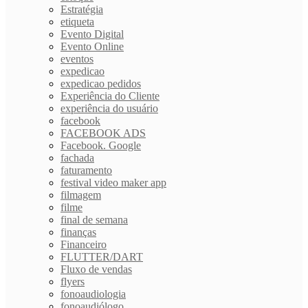
Estratégia
etiqueta
Evento Digital
Evento Online
eventos
expedicao
expedicao pedidos
Experiência do Cliente
experiência do usuário
facebook
FACEBOOK ADS
Facebook. Google
fachada
faturamento
festival video maker app
filmagem
filme
final de semana
finanças
Financeiro
FLUTTER/DART
Fluxo de vendas
flyers
fonoaudiologia
fonoaudiólogo