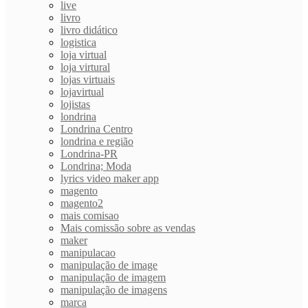
live
livro
livro didático
logistica
loja virtual
loja virtural
lojas virtuais
lojavirtual
lojistas
londrina
Londrina Centro
londrina e região
Londrina-PR
Londrina; Moda
lyrics video maker app
magento
magento2
mais comisao
Mais comissão sobre as vendas
maker
manipulacao
manipulação de image
manipulação de imagem
manipulação de imagens
marca