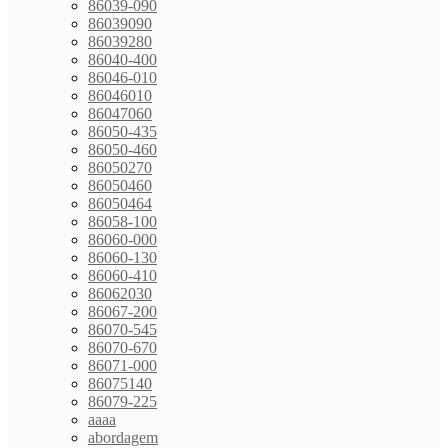
86039-090
86039090
86039280
86040-400
86046-010
86046010
86047060
86050-435
86050-460
86050270
86050460
86050464
86058-100
86060-000
86060-130
86060-410
86062030
86067-200
86070-545
86070-670
86071-000
86075140
86079-225
aaaa
abordagem