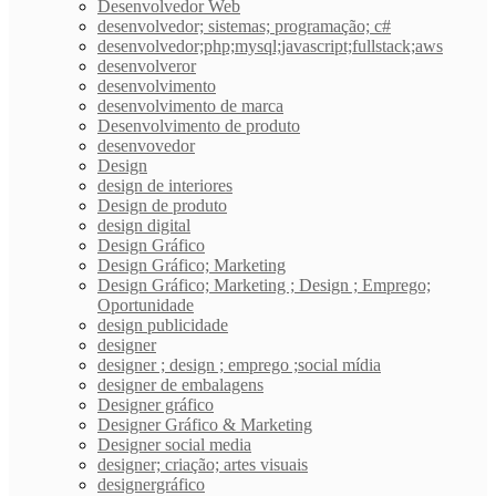
Desenvolvedor Web
desenvolvedor; sistemas; programação; c#
desenvolvedor;php;mysql;javascript;fullstack;aws
desenvolveror
desenvolvimento
desenvolvimento de marca
Desenvolvimento de produto
desenvovedor
Design
design de interiores
Design de produto
design digital
Design Gráfico
Design Gráfico; Marketing
Design Gráfico; Marketing ; Design ; Emprego;
Oportunidade
design publicidade
designer
designer ; design ; emprego ;social mídia
designer de embalagens
Designer gráfico
Designer Gráfico & Marketing
Designer social media
designer; criação; artes visuais
designergráfico