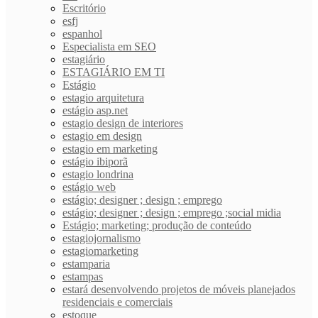
Escritório
esfj
espanhol
Especialista em SEO
estagiário
ESTAGIÁRIO EM TI
Estágio
estagio arquitetura
estágio asp.net
estagio design de interiores
estagio em design
estagio em marketing
estágio ibiporã
estagio londrina
estágio web
estágio; designer ; design ; emprego
estágio; designer ; design ; emprego ;social midia
Estágio; marketing; produção de conteúdo
estagiojornalismo
estagiomarketing
estamparia
estampas
estará desenvolvendo projetos de móveis planejados
residenciais e comerciais
estoque