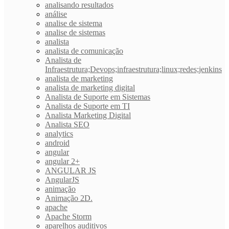
analisando resultados
análise
analise de sistema
analise de sistemas
analista
analista de comunicação
Analista de
Infraestrutura;Devops;infraestrutura;linux;redes;jenkins
analista de marketing
analista de marketing digital
Analista de Suporte em Sistemas
Analista de Suporte em TI
Analista Marketing Digital
Analista SEO
analytics
android
angular
angular 2+
ANGULAR JS
AngularJS
animação
Animação 2D.
apache
Apache Storm
aparelhos auditivos