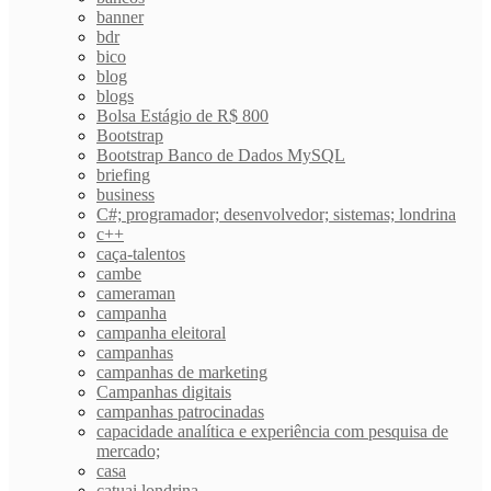
banner
bdr
bico
blog
blogs
Bolsa Estágio de R$ 800
Bootstrap
Bootstrap Banco de Dados MySQL
briefing
business
C#; programador; desenvolvedor; sistemas; londrina
c++
caça-talentos
cambe
cameraman
campanha
campanha eleitoral
campanhas
campanhas de marketing
Campanhas digitais
campanhas patrocinadas
capacidade analítica e experiência com pesquisa de
mercado;
casa
catuai londrina