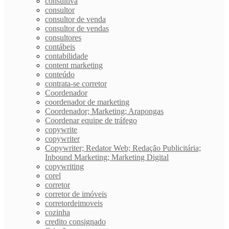
consultiva
consultor
consultor de venda
consultor de vendas
consultores
contábeis
contabilidade
content marketing
conteúdo
contrata-se corretor
Coordenador
coordenador de marketing
Coordenador; Marketing; Arapongas
Coordenar equipe de tráfego
copywrite
copywriter
Copywriter; Redator Web; Redação Publicitária;
Inbound Marketing; Marketing Digital
copywriting
corel
corretor
corretor de imóveis
corretordeimoveis
cozinha
credito consignado