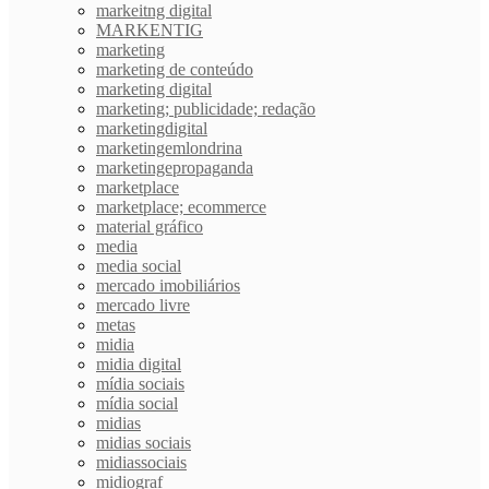
markeitng digital
MARKENTIG
marketing
marketing de conteúdo
marketing digital
marketing; publicidade; redação
marketingdigital
marketingemlondrina
marketingepropaganda
marketplace
marketplace; ecommerce
material gráfico
media
media social
mercado imobiliários
mercado livre
metas
midia
midia digital
mídia sociais
mídia social
midias
midias sociais
midiassociais
midiograf