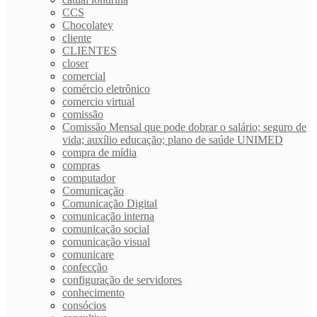
CCS
Chocolatey
cliente
CLIENTES
closer
comercial
comércio eletrônico
comercio virtual
comissão
Comissão Mensal que pode dobrar o salário; seguro de
vida; auxílio educação; plano de saúde UNIMED
compra de mídia
compras
computador
Comunicação
Comunicação Digital
comunicação interna
comunicação social
comunicação visual
comunicare
confecção
configuração de servidores
conhecimento
consócios