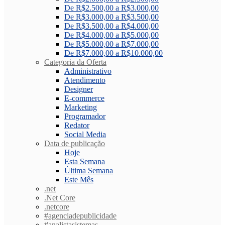
De R$2.500,00 a R$3.000,00
De R$3.000,00 a R$3.500,00
De R$3.500,00 a R$4.000,00
De R$4.000,00 a R$5.000,00
De R$5.000,00 a R$7.000,00
De R$7.000,00 a R$10.000,00
Categoria da Oferta
Administrativo
Atendimento
Designer
E-commerce
Marketing
Programador
Redator
Social Media
Data de publicação
Hoje
Esta Semana
Última Semana
Este Mês
.net
.Net Core
.netcore
#agenciadepublicidade
#analistasistemas