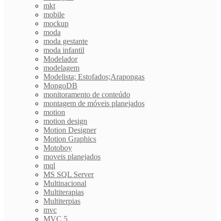
mkt
mobile
mockup
moda
moda gestante
moda infantil
Modelador
modelagem
Modelista; Estofados;Arapongas
MongoDB
monitoramento de conteúdo
montagem de móveis planejados
motion
motion design
Motion Designer
Motion Graphics
Motoboy
moveis planejados
mql
MS SQL Server
Multinacional
Multiterapias
Multiterpias
mvc
MVC 5