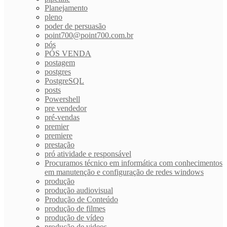
Planejamento
pleno
poder de persuasão
point700@point700.com.br
pós
PÓS VENDA
postagem
postgres
PostgreSQL
posts
Powershell
pre vendedor
pré-vendas
premier
premiere
prestação
pró atividade e responsável
Procuramos técnico em informática com conhecimentos
em manutenção e configuração de redes windows
produção
produção audiovisual
Produção de Conteúdo
produção de filmes
produção de vídeo
produção de videos