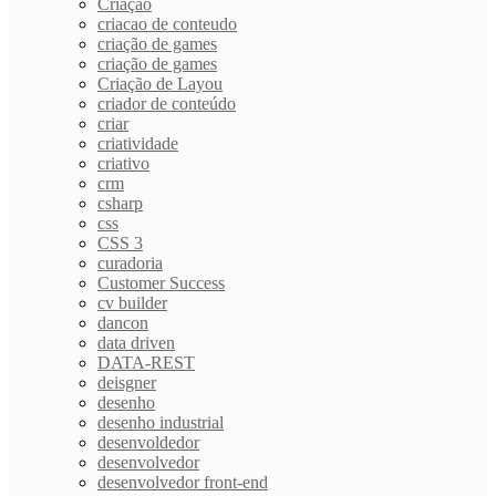
Criação
criacao de conteudo
criação de games
criação de games
Criação de Layou
criador de conteúdo
criar
criatividade
criativo
crm
csharp
css
CSS 3
curadoria
Customer Success
cv builder
dancon
data driven
DATA-REST
deisgner
desenho
desenho industrial
desenvoldedor
desenvolvedor
desenvolvedor front-end