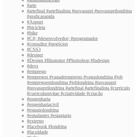
#arte
#artefinal #artefinalista #novasupri #novasuprilondrina
#graficarapida
#Aspnet
#bicicleta
#bike
#C#; #desenvolvedor; #programador
#consultor #negócios
#CSS3
#desiger
#Design #Illustrator #Photoshop #Indesign
#devs
#emprego
#empregos #vagadeemprego #vagaslondrina #job
#empregoemlondrina #joblondrina #novasupri
#novasuprilondrina #artefinal #artefinalista #curriculo
#curriculumvitae #criatividade #criação
#engenharia
#engenhariacivil
#estagiolondrina
#estudantes #estagiario
#externo
#facebook #londrina
#faculdade