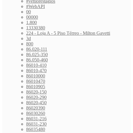
#vehlorestagios
#WebAPI
00
00000
1.800
13330380
224 - Loja A - 5 Piso Térreo - Milton Gavetti
3d
800
86.020-111
86.025-350
86.050-460
86010-410
86010-470
86010000
86010470
86010905
86020-150
86020-290
86020-450
86020390
86030260
86031-216
86031-230
86035480