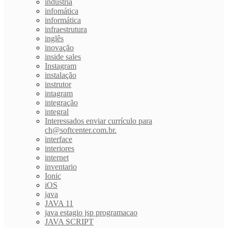
indústria
infomática
informática
infraestrutura
inglês
inovação
inside sales
Instagram
instalação
instrutor
intagram
integração
integral
Interessados enviar currículo para
ch@softcenter.com.br.
interface
interiores
internet
inventario
Ionic
iOS
java
JAVA 11
java estagio jsp programacao
JAVA SCRIPT