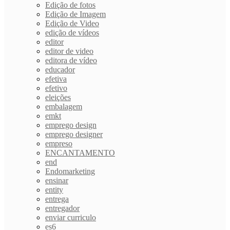
Edição de fotos
Edição de Imagem
Edição de Video
edição de vídeos
editor
editor de video
editora de vídeo
educador
efetiva
efetivo
eleições
embalagem
emkt
emprego design
emprego designer
empreso
ENCANTAMENTO
end
Endomarketing
ensinar
entity
entrega
entregador
enviar curriculo
es6