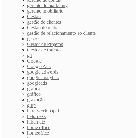
gerente de marketing
gerente imobiliario
Gestão
gestão de clientes
Gestão de midias
gestão de relacionamento ao cliente
gestor
Gestor de Projetos
Gestor de tráfego
git
Google
Google Ads
google adwords
google analytics
googleads
gráfica
gráfico
gravação
gulp
hard work papai
help-desk
hibernate
home office
homeoffice