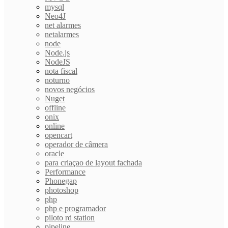
mysql
Neo4J
net alarmes
netalarmes
node
Node.js
NodeJS
nota fiscal
noturno
novos negócios
Nuget
offline
onix
online
opencart
operador de câmera
oracle
para criaçao de layout fachada
Performance
Phonegap
photoshop
php
php e programador
piloto rd station
pipeline