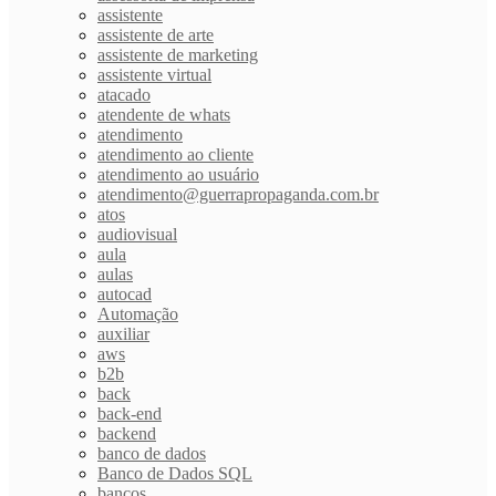
assistente
assistente de arte
assistente de marketing
assistente virtual
atacado
atendente de whats
atendimento
atendimento ao cliente
atendimento ao usuário
atendimento@guerrapropaganda.com.br
atos
audiovisual
aula
aulas
autocad
Automação
auxiliar
aws
b2b
back
back-end
backend
banco de dados
Banco de Dados SQL
bancos