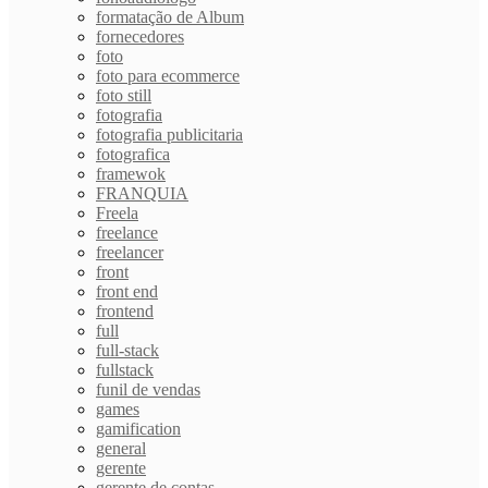
formatação de Album
fornecedores
foto
foto para ecommerce
foto still
fotografia
fotografia publicitaria
fotografica
framewok
FRANQUIA
Freela
freelance
freelancer
front
front end
frontend
full
full-stack
fullstack
funil de vendas
games
gamification
general
gerente
gerente de contas