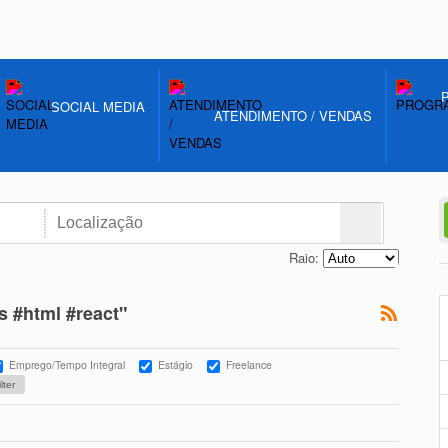
SOCIAL MEDIA
ATENDIMENTO / VENDAS
Raio:
s #html #react"
Emprego/Tempo Integral
Estágio
Freelance