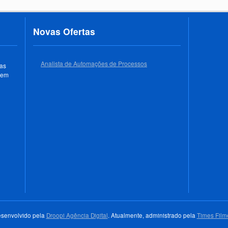
Novas Ofertas
Analista de Automações de Processos
 as
 em
senvolvido pela
Droopi Agência Digital
. Atualmente, administrado pela
Times Film