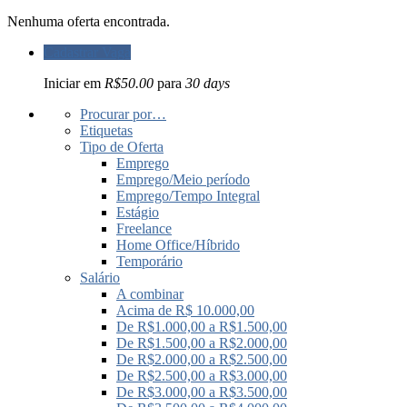
Nenhuma oferta encontrada.
Cadastrar Vaga
Iniciar em
R$50.00
para
30 days
Procurar por…
Etiquetas
Tipo de Oferta
Emprego
Emprego/Meio período
Emprego/Tempo Integral
Estágio
Freelance
Home Office/Híbrido
Temporário
Salário
A combinar
Acima de R$ 10.000,00
De R$1.000,00 a R$1.500,00
De R$1.500,00 a R$2.000,00
De R$2.000,00 a R$2.500,00
De R$2.500,00 a R$3.000,00
De R$3.000,00 a R$3.500,00