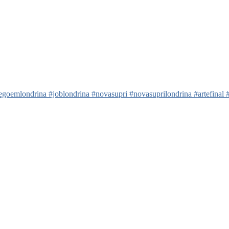
mlondrina #joblondrina #novasupri #novasuprilondrina #artefinal #arte