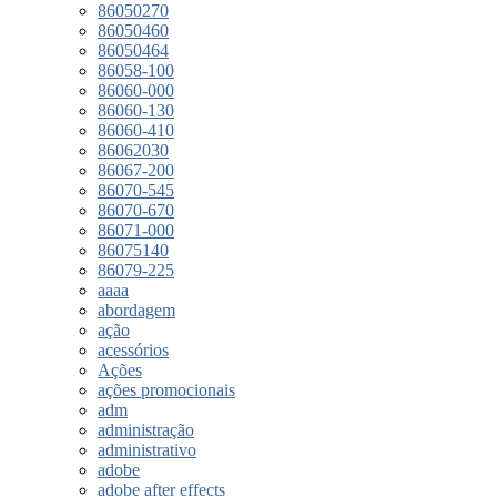
86050270
86050460
86050464
86058-100
86060-000
86060-130
86060-410
86062030
86067-200
86070-545
86070-670
86071-000
86075140
86079-225
aaaa
abordagem
ação
acessórios
Ações
ações promocionais
adm
administração
administrativo
adobe
adobe after effects