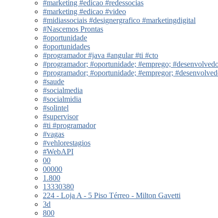
#marketing #edicao #redessocias
#marketing #edicao #video
#midiassociais #designergrafico #marketingdigital
#Nascemos Prontas
#oportunidade
#oportunidades
#programador #java #angular #ti #cto
#programador; #oportunidade; #emprego; #desenvolved
#programador; #oportunidade; #empregor; #desenvolve
#saude
#socialmedia
#socialmidia
#solintel
#supervisor
#ti #programador
#vagas
#vehlorestagios
#WebAPI
00
00000
1.800
13330380
224 - Loja A - 5 Piso Térreo - Milton Gavetti
3d
800