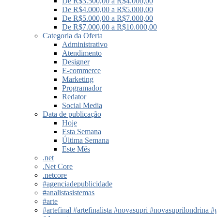
De R$3.500,00 a R$4.000,00
De R$4.000,00 a R$5.000,00
De R$5.000,00 a R$7.000,00
De R$7.000,00 a R$10.000,00
Categoria da Oferta
Administrativo
Atendimento
Designer
E-commerce
Marketing
Programador
Redator
Social Media
Data de publicação
Hoje
Esta Semana
Última Semana
Este Mês
.net
.Net Core
.netcore
#agenciadepublicidade
#analistasistemas
#arte
#artefinal #artefinalista #novasupri #novasuprilondrina #