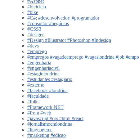
#Aspnet
#bicicleta
#bike
#C#; #desenvolvedor; #programador
#consultor #negócios
#CSS3
#desiger
#Design #Illustrator #Photoshop #Indesign
#devs
#emprego
#empregos #vagadeemprego #vagaslondrina #job #empregoe
#engenharia
#engenhariacivil
#estagiolondrina
#estudantes #estagiario
#externo
#facebook #londrina
#faculdade
#folks
#Framework.NET
#front #web
#javascript #css #html #react
#jornalismoemlondrina
#linguagemc
#marketing #edicao