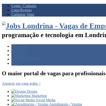
Login / Cadastro
Ligar/Registo
Cadastrar Vaga
programação e tecnologia em Londrin
Freelances
Empregos
Estágios
Blog Jobs Londrina
FAQ
O maior portal de vagas para profissionai
Anuncie sua vaga grátis >
Design
Marketing
Social Media
Atendimento / Vendas