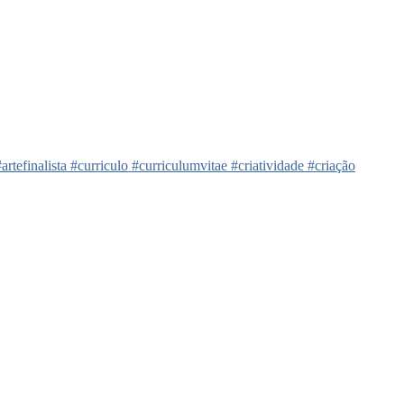
finalista #curriculo #curriculumvitae #criatividade #criação