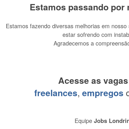
Estamos passando por 
Vagas de Emprego em Londrina e região para as áreas de comunicação,
design e programação em Londrina e região.
Estamos fazendo diversas melhorias em nosso 
estar sofrendo com instab
Agradecemos a compreensão
Acesse as vagas
Novas Ofertas
freelances
,
empregos
Analista de Automações de Processos
Equipe
Jobs Londri