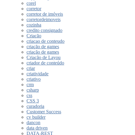
corel
corretor
corretor de imóveis
corretordeimoveis
cozinha
credito consignado
Criação
criacao de conteudo
criação de games
criação de games
Criação de Layou
criador de conteúdo
criar
criatividade
criativo
crm
csharp
css
CSS 3
curadoria
Customer Success
cv builder
dancon
data driven
DATA-REST