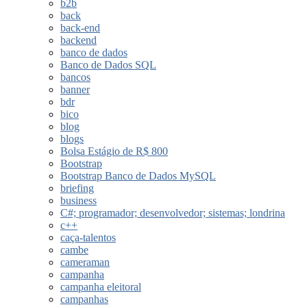
b2b
back
back-end
backend
banco de dados
Banco de Dados SQL
bancos
banner
bdr
bico
blog
blogs
Bolsa Estágio de R$ 800
Bootstrap
Bootstrap Banco de Dados MySQL
briefing
business
C#; programador; desenvolvedor; sistemas; londrina
c++
caça-talentos
cambe
cameraman
campanha
campanha eleitoral
campanhas