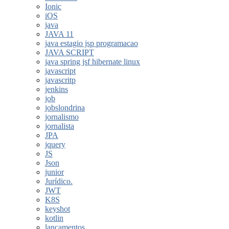
Ionic
iOS
java
JAVA 11
java estagio jsp programacao
JAVA SCRIPT
java spring jsf hibernate linux
javascript
javascritp
jenkins
job
jobslondrina
jornalismo
jornalista
JPA
jquery
JS
Json
junior
Jurídico.
JWT
K8S
keyshot
kotlin
lançamentos