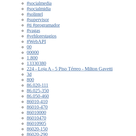
#socialmedia
#socialmidia
#solintel
#supervisor
#ti #programador
#vagas
#vehlorestagios
#WebAPI
00
00000
1.800
13330380
224 - Loja A - 5 Piso Térreo - Milton Gavetti
3d
800
86.020-111
86.025-350
86.050-460
86010-410
86010-470
86010000
86010470
86010905
86020-150
86020-290