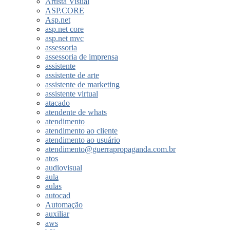
Artista Visual
ASP.CORE
Asp.net
asp.net core
asp.net mvc
assessoria
assessoria de imprensa
assistente
assistente de arte
assistente de marketing
assistente virtual
atacado
atendente de whats
atendimento
atendimento ao cliente
atendimento ao usuário
atendimento@guerrapropaganda.com.br
atos
audiovisual
aula
aulas
autocad
Automação
auxiliar
aws