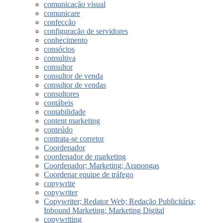
comunicação visual
comunicare
confecção
configuração de servidores
conhecimento
consócios
consultiva
consultor
consultor de venda
consultor de vendas
consultores
contábeis
contabilidade
content marketing
conteúdo
contrata-se corretor
Coordenador
coordenador de marketing
Coordenador; Marketing; Arapongas
Coordenar equipe de tráfego
copywrite
copywriter
Copywriter; Redator Web; Redação Publicitária;
Inbound Marketing; Marketing Digital
copywriting