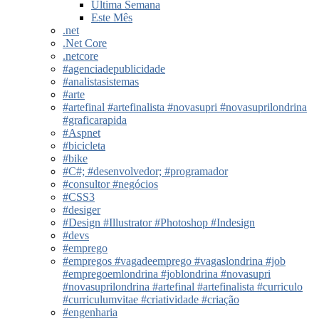
Última Semana
Este Mês
.net
.Net Core
.netcore
#agenciadepublicidade
#analistasistemas
#arte
#artefinal #artefinalista #novasupri #novasuprilondrina
#graficarapida
#Aspnet
#bicicleta
#bike
#C#; #desenvolvedor; #programador
#consultor #negócios
#CSS3
#desiger
#Design #Illustrator #Photoshop #Indesign
#devs
#emprego
#empregos #vagadeemprego #vagaslondrina #job
#empregoemlondrina #joblondrina #novasupri
#novasuprilondrina #artefinal #artefinalista #curriculo
#curriculumvitae #criatividade #criação
#engenharia