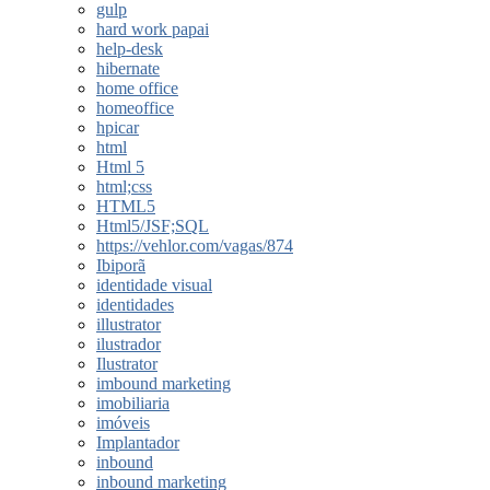
gulp
hard work papai
help-desk
hibernate
home office
homeoffice
hpicar
html
Html 5
html;css
HTML5
Html5/JSF;SQL
https://vehlor.com/vagas/874
Ibiporã
identidade visual
identidades
illustrator
ilustrador
Ilustrator
imbound marketing
imobiliaria
imóveis
Implantador
inbound
inbound marketing