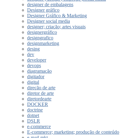
designer de embalagens
Designer gráfico
Designer Gráfico & Marketing
Designer social media
designer; criação; artes visuais
designergráfico
designgrafico
designmarketing
desing
dev
developer
devops
diagramação
digitador
digital
direção de arte
diretor de arte
diretordearte
DOCKER
doctrine
dotnet
DSLR
e-commerce
E-commerce; marketing; produção de conteúdo
e-mail mkt