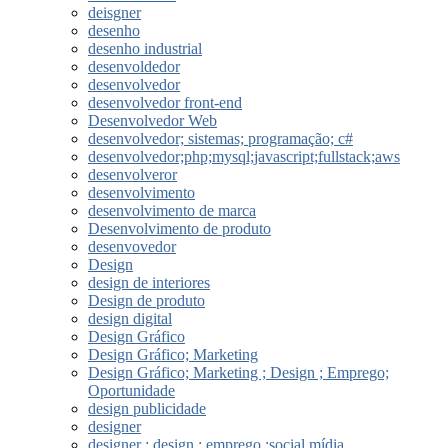
deisgner
desenho
desenho industrial
desenvoldedor
desenvolvedor
desenvolvedor front-end
Desenvolvedor Web
desenvolvedor; sistemas; programação; c#
desenvolvedor;php;mysql;javascript;fullstack;aws
desenvolveror
desenvolvimento
desenvolvimento de marca
Desenvolvimento de produto
desenvovedor
Design
design de interiores
Design de produto
design digital
Design Gráfico
Design Gráfico; Marketing
Design Gráfico; Marketing ; Design ; Emprego;
Oportunidade
design publicidade
designer
designer ; design ; emprego ;social mídia