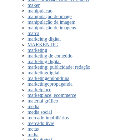
maker
manipulacao
manipulação de image
manipulação de imagem
manipulação de imagens
marca
markeitng digital
MARKENTIG
marketing
marketing de conteúdo
marketing digital
marketing; publicidade; redação
marketingdigital
marketingemlondrina
marketingepropaganda
marketplace
marketplace; ecommerce
material gráfico
media
media social
mercado imobiliários
mercado livre
metas
midia