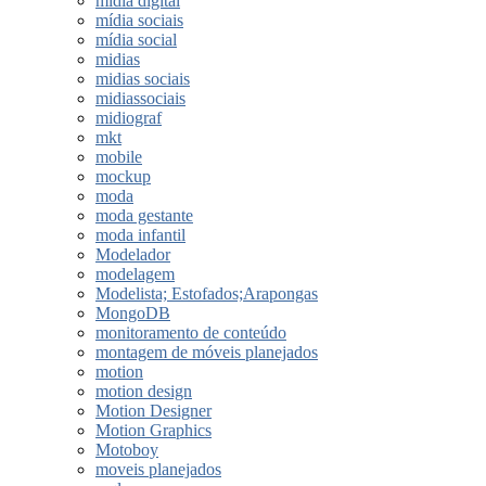
midia digital
mídia sociais
mídia social
midias
midias sociais
midiassociais
midiograf
mkt
mobile
mockup
moda
moda gestante
moda infantil
Modelador
modelagem
Modelista; Estofados;Arapongas
MongoDB
monitoramento de conteúdo
montagem de móveis planejados
motion
motion design
Motion Designer
Motion Graphics
Motoboy
moveis planejados