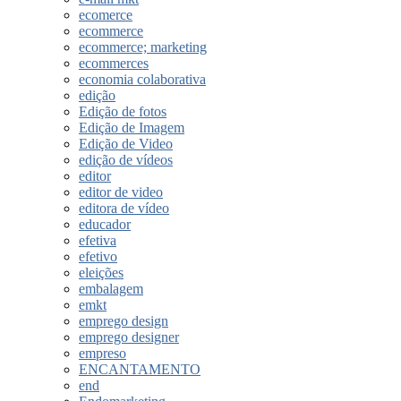
ecomerce
ecommerce
ecommerce; marketing
ecommerces
economia colaborativa
edição
Edição de fotos
Edição de Imagem
Edição de Video
edição de vídeos
editor
editor de video
editora de vídeo
educador
efetiva
efetivo
eleições
embalagem
emkt
emprego design
emprego designer
empreso
ENCANTAMENTO
end