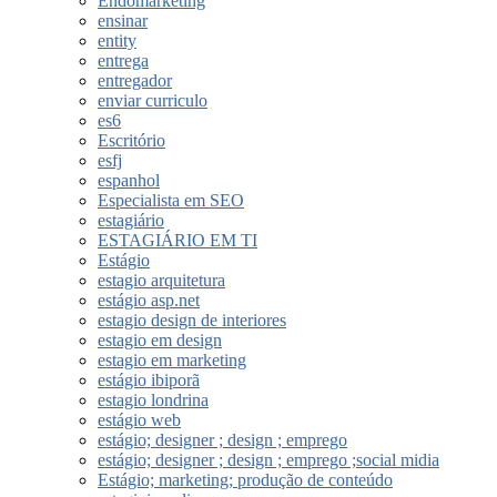
Endomarketing
ensinar
entity
entrega
entregador
enviar curriculo
es6
Escritório
esfj
espanhol
Especialista em SEO
estagiário
ESTAGIÁRIO EM TI
Estágio
estagio arquitetura
estágio asp.net
estagio design de interiores
estagio em design
estagio em marketing
estágio ibiporã
estagio londrina
estágio web
estágio; designer ; design ; emprego
estágio; designer ; design ; emprego ;social midia
Estágio; marketing; produção de conteúdo