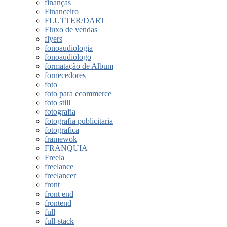
finanças
Financeiro
FLUTTER/DART
Fluxo de vendas
flyers
fonoaudiologia
fonoaudiólogo
formatação de Album
fornecedores
foto
foto para ecommerce
foto still
fotografia
fotografia publicitaria
fotografica
framewok
FRANQUIA
Freela
freelance
freelancer
front
front end
frontend
full
full-stack