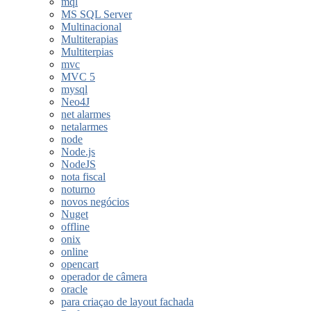
mql
MS SQL Server
Multinacional
Multiterapias
Multiterpias
mvc
MVC 5
mysql
Neo4J
net alarmes
netalarmes
node
Node.js
NodeJS
nota fiscal
noturno
novos negócios
Nuget
offline
onix
online
opencart
operador de câmera
oracle
para criaçao de layout fachada