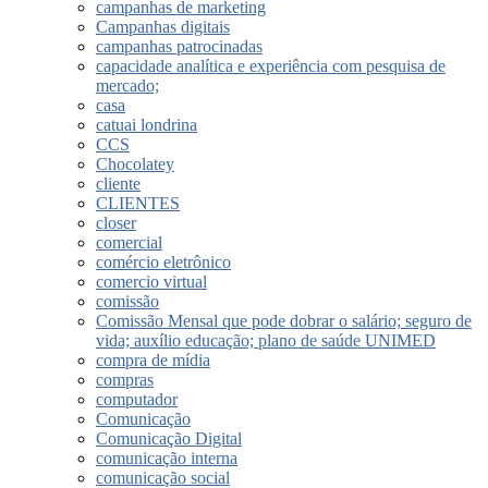
campanhas de marketing
Campanhas digitais
campanhas patrocinadas
capacidade analítica e experiência com pesquisa de
mercado;
casa
catuai londrina
CCS
Chocolatey
cliente
CLIENTES
closer
comercial
comércio eletrônico
comercio virtual
comissão
Comissão Mensal que pode dobrar o salário; seguro de
vida; auxílio educação; plano de saúde UNIMED
compra de mídia
compras
computador
Comunicação
Comunicação Digital
comunicação interna
comunicação social