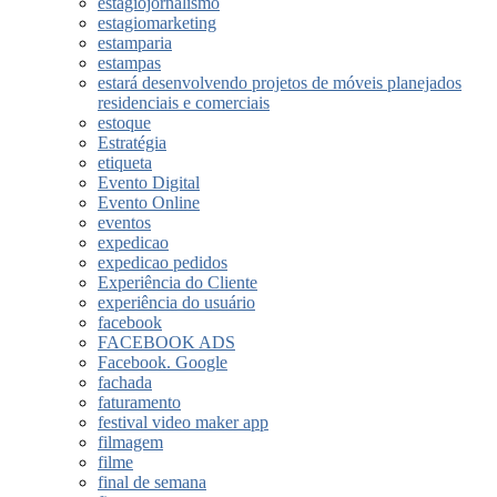
estagiojornalismo
estagiomarketing
estamparia
estampas
estará desenvolvendo projetos de móveis planejados
residenciais e comerciais
estoque
Estratégia
etiqueta
Evento Digital
Evento Online
eventos
expedicao
expedicao pedidos
Experiência do Cliente
experiência do usuário
facebook
FACEBOOK ADS
Facebook. Google
fachada
faturamento
festival video maker app
filmagem
filme
final de semana