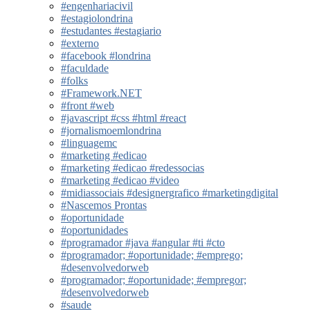
#engenhariacivil
#estagiolondrina
#estudantes #estagiario
#externo
#facebook #londrina
#faculdade
#folks
#Framework.NET
#front #web
#javascript #css #html #react
#jornalismoemlondrina
#linguagemc
#marketing #edicao
#marketing #edicao #redessocias
#marketing #edicao #video
#midiassociais #designergrafico #marketingdigital
#Nascemos Prontas
#oportunidade
#oportunidades
#programador #java #angular #ti #cto
#programador; #oportunidade; #emprego;
#desenvolvedorweb
#programador; #oportunidade; #empregor;
#desenvolvedorweb
#saude