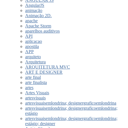
ANGULAR JS
AngularJS
animação
Animação 2D.
apache
Apache Storm
aparelhos auditivos
API
aplicacao
apostila
APP
arquiteto
Arquitetura
ARQUITETURA MVC
ART E DESIGNER
arte final
arte finalista
artes
Artes Visuais
artesvisuais
artesvisuaisemlondrina; designergraficoemlondrina
artesvisuaisemlondrina; designergraficoemlondrina;
estágio
artesvisuaisemlondrina; designergraficoemlondrina;
estágio; designer