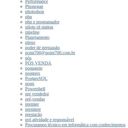
Performance
Phonegap
photoshop
php
php e programador
piloto rd station
pipeline
Planejamento
pleno
poder de persuasão
point700@point700.com.br
pós
PÓS VENDA
postagem
postgres
PostgreSQL
posts
Powershell
pre vendedor
pré-vendas
premier
premiere
prestação
pró atividade e responsável
Procuramos técnico em informática com conhecimentos