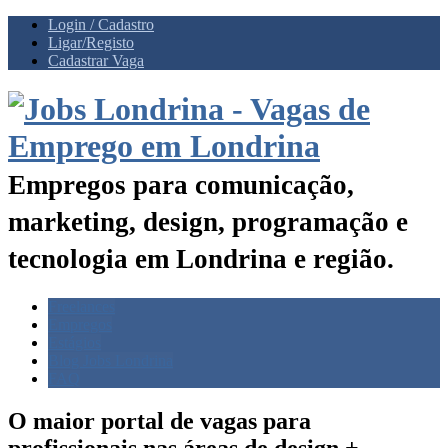
Login / Cadastro
Ligar/Registo
Cadastrar Vaga
Empregos para comunicação,
marketing, design, programação e
tecnologia em Londrina e região.
Freelances
Empregos
Estágios
Blog Jobs Londrina
FAQ
O maior portal de vagas para
profissionais nas
áreas de design +