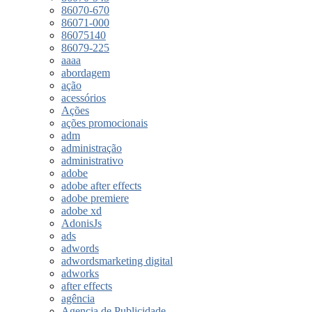
86070-670
86071-000
86075140
86079-225
aaaa
abordagem
ação
acessórios
Ações
ações promocionais
adm
administração
administrativo
adobe
adobe after effects
adobe premiere
adobe xd
AdonisJs
ads
adwords
adwordsmarketing digital
adworks
after effects
agência
Agencia de Publicidade