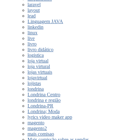
laravel
layout
lead
Linguagem JAVA
linkedin
linux
live
livro
livro didático
logistica
loja virtual
loja virtural
lojas virtuais
lojavirtual
lojistas
londrina
Londrina Centro
londrina e região
Londrina-PR
Londrina; Moda
lyrics video maker app
magento
magento2
mais comisao
Mais comissão sobre as vendas