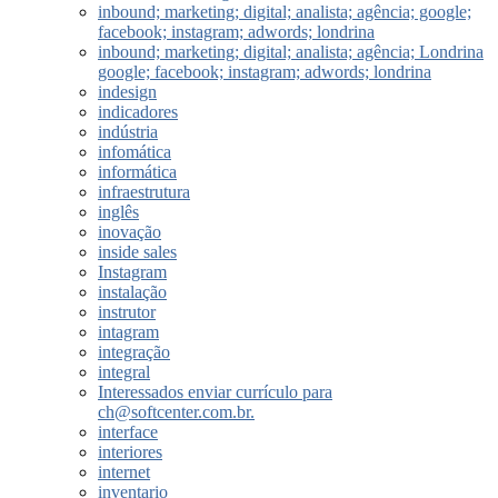
inbound; marketing; digital; analista; agência; google;
facebook; instagram; adwords; londrina
inbound; marketing; digital; analista; agência; Londrina
google; facebook; instagram; adwords; londrina
indesign
indicadores
indústria
infomática
informática
infraestrutura
inglês
inovação
inside sales
Instagram
instalação
instrutor
intagram
integração
integral
Interessados enviar currículo para
ch@softcenter.com.br.
interface
interiores
internet
inventario