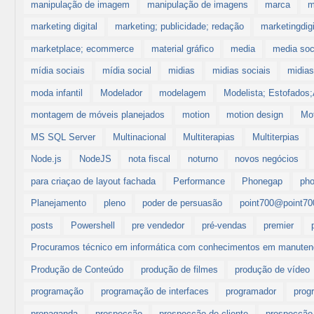
manipulação de imagem
manipulação de imagens
marca
m
marketing digital
marketing; publicidade; redação
marketingdigi
marketplace; ecommerce
material gráfico
media
media soc
mídia sociais
mídia social
midias
midias sociais
midias
moda infantil
Modelador
modelagem
Modelista; Estofados
montagem de móveis planejados
motion
motion design
Mot
MS SQL Server
Multinacional
Multiterapias
Multiterpias
Node.js
NodeJS
nota fiscal
noturno
novos negócios
para criaçao de layout fachada
Performance
Phonegap
pho
Planejamento
pleno
poder de persuasão
point700@point70
posts
Powershell
pre vendedor
pré-vendas
premier
Procuramos técnico em informática com conhecimentos em manutenç
Produção de Conteúdo
produção de filmes
produção de vídeo
programação
programação de interfaces
programador
prog
propaganda
prospecção
prospecção de cliente
prospecção 