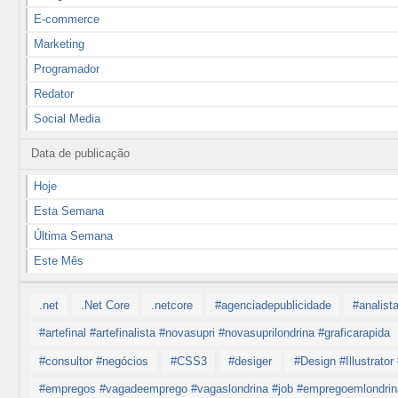
E-commerce
Marketing
Programador
Redator
Social Media
Data de publicação
Hoje
Esta Semana
Última Semana
Este Mês
.net
.Net Core
.netcore
#agenciadepublicidade
#analist
#artefinal #artefinalista #novasupri #novasuprilondrina #graficarapida
#consultor #negócios
#CSS3
#desiger
#Design #Illustrato
#empregos #vagadeemprego #vagaslondrina #job #empregoemlondrina #jo