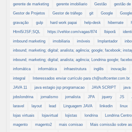
gerente de marketing
gerente imobiliario
Gestão
gestão de 
Gestor de Projetos
Gestor de tráfego
git
Google
Google
gravação
gulp
hard work papai
help-desk
hibernate
Html5/JSF;SQL
https://vehlor.com/vagas/874
Ibiporã
ident
imbound marketing
imobiliaria
imóveis
Implantador
inb
inbound; marketing; digital; analista; agência; google; facebook; inst
inbound; marketing; digital; analista; agência; Londrina google; faceb
infomática
informática
infraestrutura
inglês
inovação
integral
Interessados enviar currículo para ch@softcenter.com.br.
JAVA 11
java estagio jsp programacao
JAVA SCRIPT
java 
jobslondrina
jornalismo
jornalista
JPA
jquery
JS
laravel
layout
lead
Linguagem JAVA
linkedin
linux
lojas virtuais
lojavirtual
lojistas
londrina
Londrina Centro
magento
magento2
mais comisao
Mais comissão sobre a