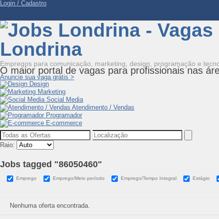
Login / Cadastro
Empregos para comunicação, marketing, design, programação e tecno
O maior portal de vagas para profissionais nas
ár
Anuncie sua vaga grátis >
Design
Marketing
Social Media
Atendimento / Vendas
Programador
E-commerce
Raio:
Jobs tagged "86050460"
Emprego
Emprego/Meio período
Emprego/Tempo Integral
Estágio
Nenhuma oferta encontrada.