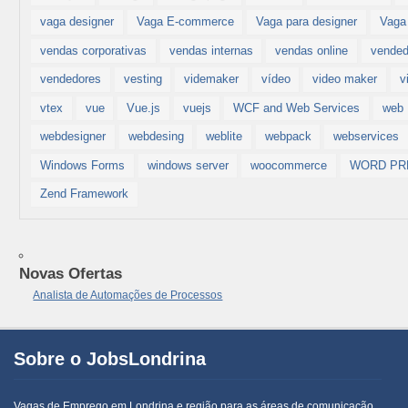
vaga designer
Vaga E-commerce
Vaga para designer
Vaga
vendas corporativas
vendas internas
vendas online
vended
vendedores
vesting
videmaker
vídeo
video maker
v
vtex
vue
Vue.js
vuejs
WCF and Web Services
web
webdesigner
webdesing
weblite
webpack
webservices
Windows Forms
windows server
woocommerce
WORD PR
Zend Framework
Novas Ofertas
Analista de Automações de Processos
Sobre o JobsLondrina
Vagas de Emprego em Londrina e região para as áreas de comunicação,