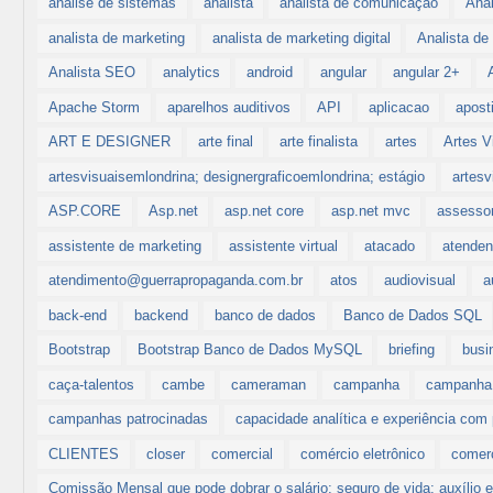
analise de sistemas
analista
analista de comunicação
Anal
analista de marketing
analista de marketing digital
Analista d
Analista SEO
analytics
android
angular
angular 2+
Apache Storm
aparelhos auditivos
API
aplicacao
aposti
ART E DESIGNER
arte final
arte finalista
artes
Artes V
artesvisuaisemlondrina; designergraficoemlondrina; estágio
artesv
ASP.CORE
Asp.net
asp.net core
asp.net mvc
assessor
assistente de marketing
assistente virtual
atacado
atenden
atendimento@guerrapropaganda.com.br
atos
audiovisual
a
back-end
backend
banco de dados
Banco de Dados SQL
Bootstrap
Bootstrap Banco de Dados MySQL
briefing
busi
caça-talentos
cambe
cameraman
campanha
campanha e
campanhas patrocinadas
capacidade analítica e experiência com
CLIENTES
closer
comercial
comércio eletrônico
comerc
Comissão Mensal que pode dobrar o salário; seguro de vida; auxíli