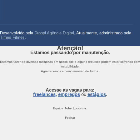
Desenvolvido pela
Droopi Agência Digital
. Atualmente, administrado pela
Times Filmes
.
Atenção!
Estamos passando por manutenção.
Estamos fazendo diversas melhorias em nosso site e alguns recursos podem estar sofrendo com
instabilidade.
Agradecemos a compreensão de todos.
Acesse as vagas para:
freelances
,
empregos
ou
estágios
.
Equipe
Jobs Londrina
.
Fechar