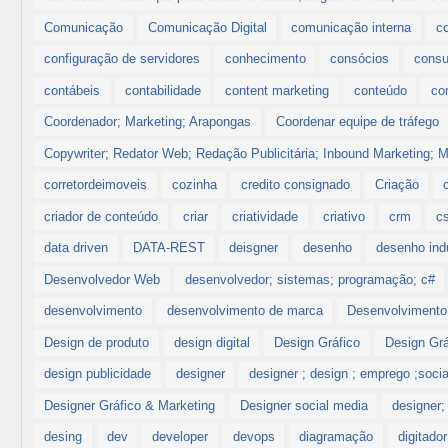
Comunicação
Comunicação Digital
comunicação interna
c
configuração de servidores
conhecimento
consócios
consu
contábeis
contabilidade
content marketing
conteúdo
co
Coordenador; Marketing; Arapongas
Coordenar equipe de tráfego
Copywriter; Redator Web; Redação Publicitária; Inbound Marketing; Ma
corretordeimoveis
cozinha
credito consignado
Criação
criador de conteúdo
criar
criatividade
criativo
crm
c
data driven
DATA-REST
deisgner
desenho
desenho indu
Desenvolvedor Web
desenvolvedor; sistemas; programação; c#
desenvolvimento
desenvolvimento de marca
Desenvolvimento
Design de produto
design digital
Design Gráfico
Design Grá
design publicidade
designer
designer ; design ; emprego ;socia
Designer Gráfico & Marketing
Designer social media
designer;
desing
dev
developer
devops
diagramação
digitador