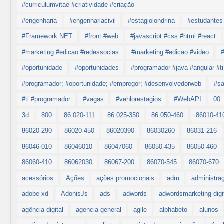
#curriculumvitae #criatividade #criação
#engenharia
#engenhariacivil
#estagiolondrina
#estudantes 
#Framework.NET
#front #web
#javascript #css #html #react
#marketing #edicao #redessocias
#marketing #edicao #video
#oportunidade
#oportunidades
#programador #java #angular #ti
#programador; #oportunidade; #empregor; #desenvolvedorweb
#s
#ti #programador
#vagas
#vehlorestagios
#WebAPI
00
3d
800
86.020-111
86.025-350
86.050-460
86010-41
86020-290
86020-450
86020390
86030260
86031-216
86046-010
86046010
86047060
86050-435
86050-460
86060-410
86062030
86067-200
86070-545
86070-670
acessórios
Ações
ações promocionais
adm
administra
adobe xd
AdonisJs
ads
adwords
adwordsmarketing digi
agência digital
agencia general
agile
alphabeto
alunos