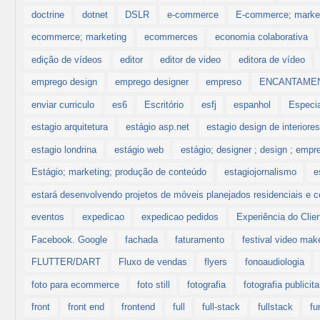
doctrine
dotnet
DSLR
e-commerce
E-commerce; market
ecommerce; marketing
ecommerces
economia colaborativa
edição de vídeos
editor
editor de video
editora de vídeo
emprego design
emprego designer
empreso
ENCANTAME
enviar curriculo
es6
Escritório
esfj
espanhol
Especi
estagio arquitetura
estágio asp.net
estagio design de interiore
estagio londrina
estágio web
estágio; designer ; design ; empr
Estágio; marketing; produção de conteúdo
estagiojornalismo
e
estará desenvolvendo projetos de móveis planejados residenciais e c
eventos
expedicao
expedicao pedidos
Experiência do Clie
Facebook. Google
fachada
faturamento
festival video mak
FLUTTER/DART
Fluxo de vendas
flyers
fonoaudiologia
foto para ecommerce
foto still
fotografia
fotografia publicita
front
front end
frontend
full
full-stack
fullstack
fu