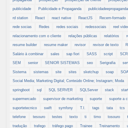
publicidade
Publicidade e Propaganda
publicidadeepropagand
rd station
React
react native
ReactJS
Recem-formado
rede socias
Redes
redes sociais
redessociais
reel vid
relacionamento com o cliente
relações públicas
relatórios
resume builder
resume maker
revisor
revisor de texto
Salário à combinar
sales
sap fiori
SASS
script
SCR
SEM
senior
SENIOR SISTEMAS
seo
Serigrafia
ser
Sistema
sistemas
site
sites
sketchup
soap
SOA
Social Media; Marketing Digital; Conteúdo Online; Instagram; Moda
springboot
sql
SQL SERVER
SQLServer
stack
star
supermercado
supervisor de marketing
suporte
suporte a c
suportetecnico
swift
symfony
T.I.
tags
tata
tcs
telefone
tesouro
testes
texto
ti
timo
tosouro
tradução
trafego
tráfego pago
Trainee
Treinamento