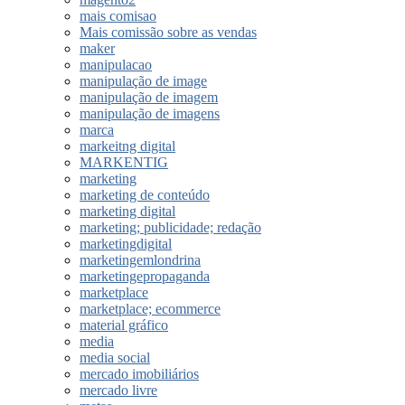
mais comisao
Mais comissão sobre as vendas
maker
manipulacao
manipulação de image
manipulação de imagem
manipulação de imagens
marca
markeitng digital
MARKENTIG
marketing
marketing de conteúdo
marketing digital
marketing; publicidade; redação
marketingdigital
marketingemlondrina
marketingepropaganda
marketplace
marketplace; ecommerce
material gráfico
media
media social
mercado imobiliários
mercado livre