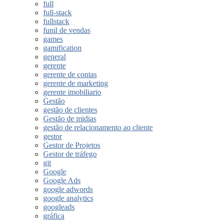
full
full-stack
fullstack
funil de vendas
games
gamification
general
gerente
gerente de contas
gerente de marketing
gerente imobiliario
Gestão
gestão de clientes
Gestão de midias
gestão de relacionamento ao cliente
gestor
Gestor de Projetos
Gestor de tráfego
git
Google
Google Ads
google adwords
google analytics
googleads
gráfica