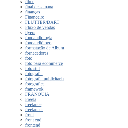
filme
final de semana
finanças
Financeiro
FLUTTER/DART
Fluxo de vendas
flyers
fonoaudiologia
fonoaudiólogo
formatação de Album
fornecedores
foto
foto para ecommerce
foto still
fotografia
fotografia publicitaria
fotografica
framewok
FRANQUIA
Freela
freelance
freelancer
front
front end
frontend