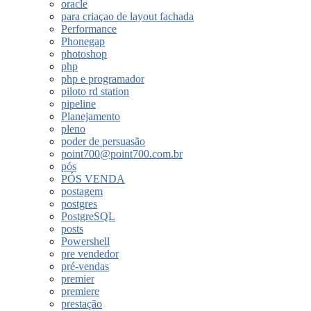
oracle
para criaçao de layout fachada
Performance
Phonegap
photoshop
php
php e programador
piloto rd station
pipeline
Planejamento
pleno
poder de persuasão
point700@point700.com.br
pós
PÓS VENDA
postagem
postgres
PostgreSQL
posts
Powershell
pre vendedor
pré-vendas
premier
premiere
prestação