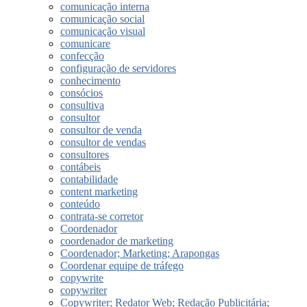
comunicação interna
comunicação social
comunicação visual
comunicare
confecção
configuração de servidores
conhecimento
consócios
consultiva
consultor
consultor de venda
consultor de vendas
consultores
contábeis
contabilidade
content marketing
conteúdo
contrata-se corretor
Coordenador
coordenador de marketing
Coordenador; Marketing; Arapongas
Coordenar equipe de tráfego
copywrite
copywriter
Copywriter; Redator Web; Redação Publicitária;