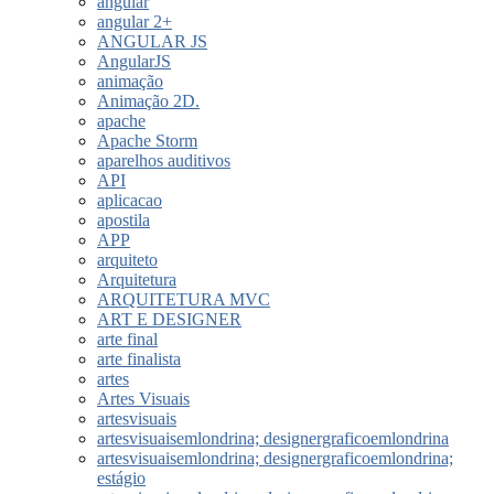
angular
angular 2+
ANGULAR JS
AngularJS
animação
Animação 2D.
apache
Apache Storm
aparelhos auditivos
API
aplicacao
apostila
APP
arquiteto
Arquitetura
ARQUITETURA MVC
ART E DESIGNER
arte final
arte finalista
artes
Artes Visuais
artesvisuais
artesvisuaisemlondrina; designergraficoemlondrina
artesvisuaisemlondrina; designergraficoemlondrina;
estágio