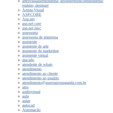
artesvisuaisemlondrina; designergraficoemlondrina;
estágio; designer
Artista Visual
ASP.CORE
Asp.net
asp.net core
asp.net mvc
assessoria
assessoria de imprensa
assistente
assistente de arte
assistente de marketing
assistente virtual
atacado
atendente de whats
atendimento
atendimento ao cliente
atendimento ao usuário
atendimento@guerrapropaganda.com.br
atos
audiovisual
aula
aulas
autocad
Automação