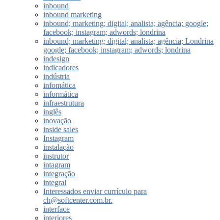
inbound
inbound marketing
inbound; marketing; digital; analista; agência; google;
facebook; instagram; adwords; londrina
inbound; marketing; digital; analista; agência; Londrina
google; facebook; instagram; adwords; londrina
indesign
indicadores
indústria
infomática
informática
infraestrutura
inglês
inovação
inside sales
Instagram
instalação
instrutor
intagram
integração
integral
Interessados enviar currículo para
ch@softcenter.com.br.
interface
interiores