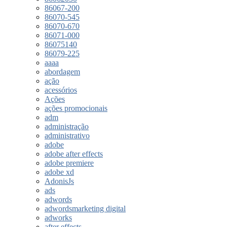
86067-200
86070-545
86070-670
86071-000
86075140
86079-225
aaaa
abordagem
ação
acessórios
Ações
ações promocionais
adm
administração
administrativo
adobe
adobe after effects
adobe premiere
adobe xd
AdonisJs
ads
adwords
adwordsmarketing digital
adworks
after effects