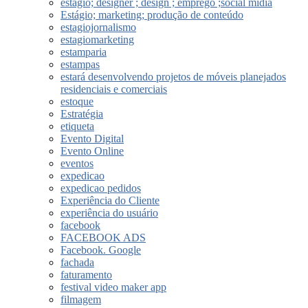
estágio; designer ; design ; emprego ;social midia
Estágio; marketing; produção de conteúdo
estagiojornalismo
estagiomarketing
estamparia
estampas
estará desenvolvendo projetos de móveis planejados
residenciais e comerciais
estoque
Estratégia
etiqueta
Evento Digital
Evento Online
eventos
expedicao
expedicao pedidos
Experiência do Cliente
experiência do usuário
facebook
FACEBOOK ADS
Facebook. Google
fachada
faturamento
festival video maker app
filmagem