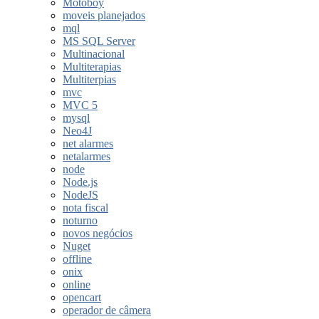
Motoboy
moveis planejados
mql
MS SQL Server
Multinacional
Multiterapias
Multiterpias
mvc
MVC 5
mysql
Neo4J
net alarmes
netalarmes
node
Node.js
NodeJS
nota fiscal
noturno
novos negócios
Nuget
offline
onix
online
opencart
operador de câmera