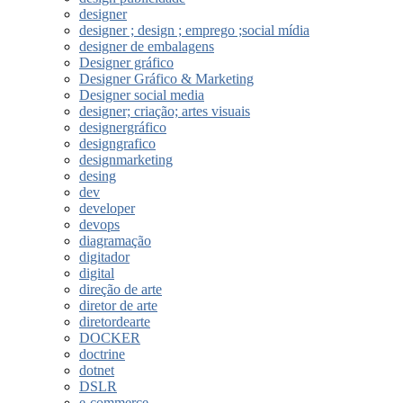
designer
designer ; design ; emprego ;social mídia
designer de embalagens
Designer gráfico
Designer Gráfico & Marketing
Designer social media
designer; criação; artes visuais
designergráfico
designgrafico
designmarketing
desing
dev
developer
devops
diagramação
digitador
digital
direção de arte
diretor de arte
diretordearte
DOCKER
doctrine
dotnet
DSLR
e-commerce