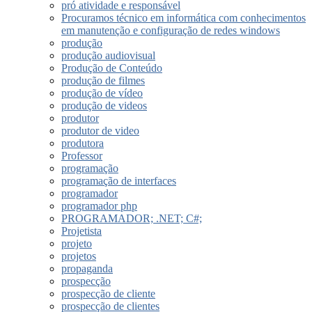
pró atividade e responsável
Procuramos técnico em informática com conhecimentos
em manutenção e configuração de redes windows
produção
produção audiovisual
Produção de Conteúdo
produção de filmes
produção de vídeo
produção de videos
produtor
produtor de video
produtora
Professor
programação
programação de interfaces
programador
programador php
PROGRAMADOR; .NET; C#;
Projetista
projeto
projetos
propaganda
prospecção
prospecção de cliente
prospecção de clientes