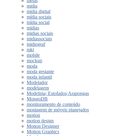
metas
midia
midia digital
mídia sociais
mídia social
midias
midias sociais
midiassociais
midiograf
mkt
mobile
mockup
moda
moda gestante
moda infantil
Modelador
modelagem
Modelista; Estofados;Arapongas
MongoDB
monitoramento de conteúdo
montagem de móveis planejados
motion
motion design
Motion Designer
Motion Graphics