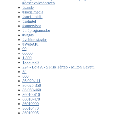
#desenvolvedorweb
#saude
#socialmedia
#socialmidia
#solintel
#supervisor
#ti #programador
#vagas
#vehlorestagios
#WebAPI
00
00000
1.800
13330380
224 - Loja A - 5 Piso Térreo - Milton Gavetti
3d
800
86.020-111
86.025-350
86.050-460
86010-410
86010-470
86010000
86010470
86010905