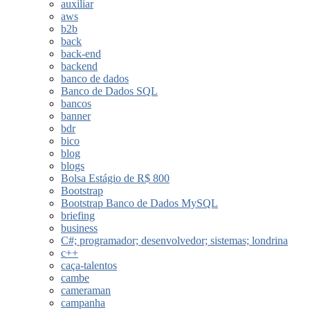
auxiliar
aws
b2b
back
back-end
backend
banco de dados
Banco de Dados SQL
bancos
banner
bdr
bico
blog
blogs
Bolsa Estágio de R$ 800
Bootstrap
Bootstrap Banco de Dados MySQL
briefing
business
C#; programador; desenvolvedor; sistemas; londrina
c++
caça-talentos
cambe
cameraman
campanha