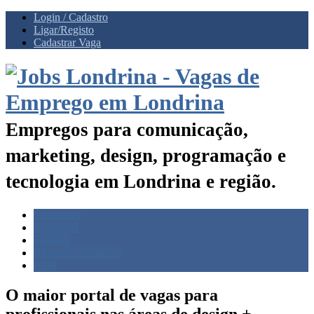
Login / Cadastro
Ligar/Registo
Cadastrar Vaga
Empregos para comunicação,
marketing, design, programação e
tecnologia em Londrina e região.
Freelances
Empregos
Estágios
Blog Jobs Londrina
FAQ
O maior portal de vagas para
profissionais nas
áreas de design +