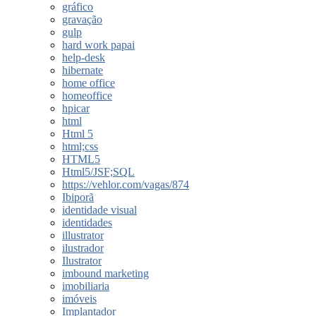
gráfico
gravação
gulp
hard work papai
help-desk
hibernate
home office
homeoffice
hpicar
html
Html 5
html;css
HTML5
Html5/JSF;SQL
https://vehlor.com/vagas/874
Ibiporã
identidade visual
identidades
illustrator
ilustrador
Ilustrator
imbound marketing
imobiliaria
imóveis
Implantador