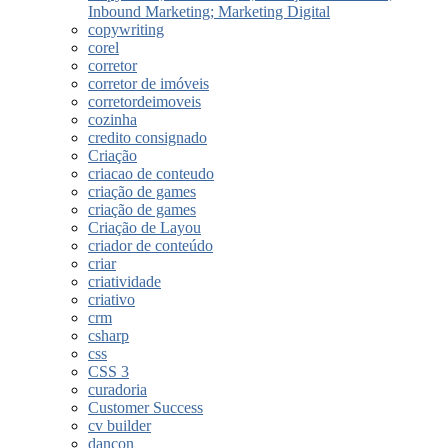
Inbound Marketing; Marketing Digital
copywriting
corel
corretor
corretor de imóveis
corretordeimoveis
cozinha
credito consignado
Criação
criacao de conteudo
criação de games
criação de games
Criação de Layou
criador de conteúdo
criar
criatividade
criativo
crm
csharp
css
CSS 3
curadoria
Customer Success
cv builder
dancon