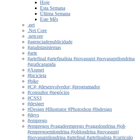
Hoje
Esta Semana
Última Semana
Este Mês
.net
.Net Core
.netcore
#agenciadepublicidade
#analistasistemas
#arte
#artefinal #artefinalista #novasupri #novasuprilondrina
#graficarapida
#Aspnet
#bicicleta
#bike
#C#; #desenvolvedor; #programador
#consultor #negócios
#CSS3
#desiger
#Design #Illustrator #Photoshop #Indesign
#devs
#emprego
#empregos #vagadeemprego #vagaslondrina #job
#empregoemlondrina #joblondrina #novasupri
#novasuprilondrina #artefinal #artefinalista #curriculo