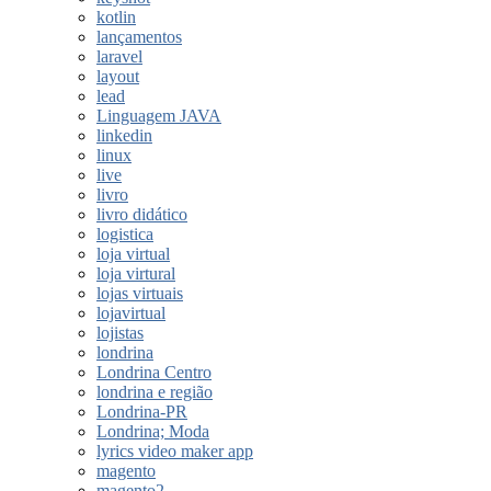
kotlin
lançamentos
laravel
layout
lead
Linguagem JAVA
linkedin
linux
live
livro
livro didático
logistica
loja virtual
loja virtural
lojas virtuais
lojavirtual
lojistas
londrina
Londrina Centro
londrina e região
Londrina-PR
Londrina; Moda
lyrics video maker app
magento
magento2