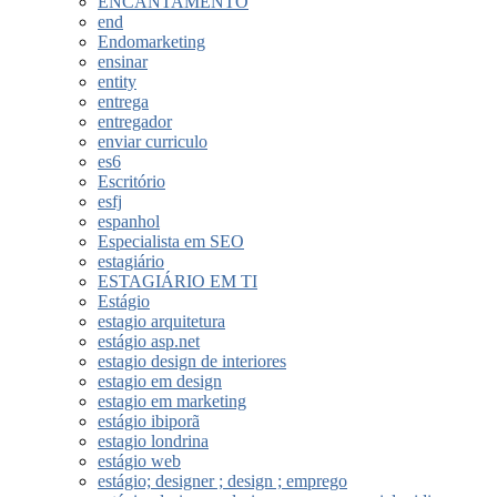
ENCANTAMENTO
end
Endomarketing
ensinar
entity
entrega
entregador
enviar curriculo
es6
Escritório
esfj
espanhol
Especialista em SEO
estagiário
ESTAGIÁRIO EM TI
Estágio
estagio arquitetura
estágio asp.net
estagio design de interiores
estagio em design
estagio em marketing
estágio ibiporã
estagio londrina
estágio web
estágio; designer ; design ; emprego