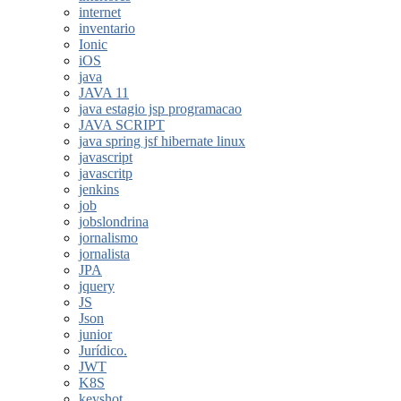
internet
inventario
Ionic
iOS
java
JAVA 11
java estagio jsp programacao
JAVA SCRIPT
java spring jsf hibernate linux
javascript
javascritp
jenkins
job
jobslondrina
jornalismo
jornalista
JPA
jquery
JS
Json
junior
Jurídico.
JWT
K8S
keyshot