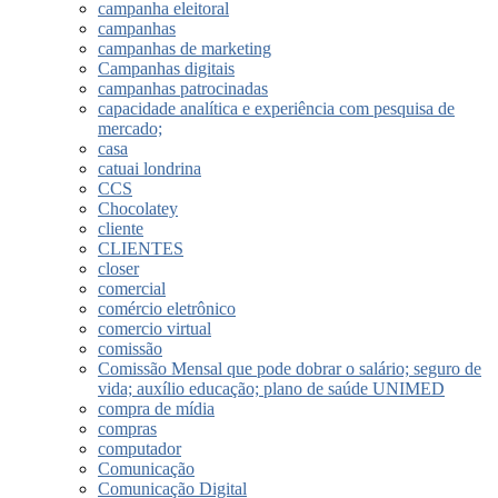
campanha eleitoral
campanhas
campanhas de marketing
Campanhas digitais
campanhas patrocinadas
capacidade analítica e experiência com pesquisa de
mercado;
casa
catuai londrina
CCS
Chocolatey
cliente
CLIENTES
closer
comercial
comércio eletrônico
comercio virtual
comissão
Comissão Mensal que pode dobrar o salário; seguro de
vida; auxílio educação; plano de saúde UNIMED
compra de mídia
compras
computador
Comunicação
Comunicação Digital