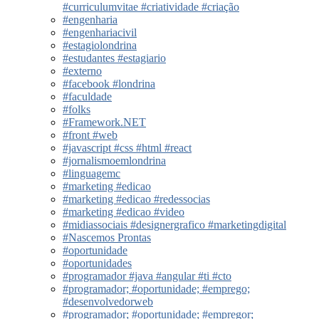
#curriculumvitae #criatividade #criação
#engenharia
#engenhariacivil
#estagiolondrina
#estudantes #estagiario
#externo
#facebook #londrina
#faculdade
#folks
#Framework.NET
#front #web
#javascript #css #html #react
#jornalismoemlondrina
#linguagemc
#marketing #edicao
#marketing #edicao #redessocias
#marketing #edicao #video
#midiassociais #designergrafico #marketingdigital
#Nascemos Prontas
#oportunidade
#oportunidades
#programador #java #angular #ti #cto
#programador; #oportunidade; #emprego;
#desenvolvedorweb
#programador; #oportunidade; #empregor;