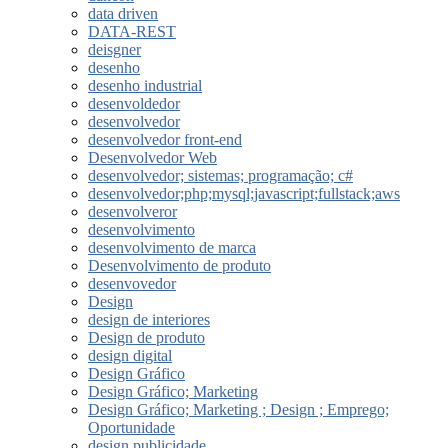
data driven
DATA-REST
deisgner
desenho
desenho industrial
desenvoldedor
desenvolvedor
desenvolvedor front-end
Desenvolvedor Web
desenvolvedor; sistemas; programação; c#
desenvolvedor;php;mysql;javascript;fullstack;aws
desenvolveror
desenvolvimento
desenvolvimento de marca
Desenvolvimento de produto
desenvovedor
Design
design de interiores
Design de produto
design digital
Design Gráfico
Design Gráfico; Marketing
Design Gráfico; Marketing ; Design ; Emprego;
Oportunidade
design publicidade